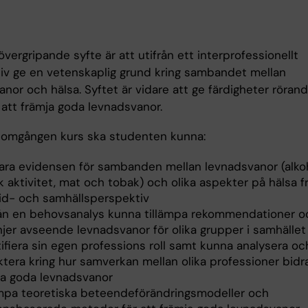
vergripande syfte är att utifrån ett interprofessionellt
iv ge en vetenskaplig grund kring sambandet mellan
nor och hälsa. Syftet är vidare att ge färdigheter röran
att främja goda levnadsvanor.
nomgången kurs ska studenten kunna:
lara evidensen för sambanden mellan levnadsvanor (alkoh
k aktivitet, mat och tobak) och olika aspekter på hälsa f
vid- och samhällsperspektiv
rån en behovsanalys kunna tillämpa rekommendationer o
injer avseende levnadsvanor för olika grupper i samhället
ifiera sin egen professions roll samt kunna analysera oc
ktera kring hur samverkan mellan olika professioner bidrar
ja goda levnadsvanor
ämpa teoretiska beteendeförändringsmodeller och