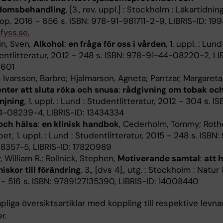
domsbehandling
, [3., rev. uppl.] : Stockholm : Läkartidnin
op. 2016 - 656 s. ISBN: 978-91-981711-2-9, LIBRIS-ID: 199
fyss.se
,
in, Sven,
Alkohol
:
en fråga för oss i vården
, 1. uppl. : Lund 
ntlitteratur, 2012 - 248 s. ISBN: 978-91-44-08220-2, LIB
1601
Ivarsson, Barbro; Hjalmarson, Agneta; Pantzar, Margareta
enter att sluta röka och snusa
:
rådgivning om tobak oc
njning
, 1. uppl. : Lund : Studentlitteratur, 2012 - 304 s. I
4-08239-4, LIBRIS-ID: 13434334
och hälsa
:
en klinisk handbok
, Cederholm, Tommy; Roth
bet, 1. uppl. : Lund : Studentlitteratur, 2015 - 248 s. ISBN
8357-5, LIBRIS-ID: 17820989
r, William R.; Rollnick, Stephen,
Motiverande samtal
:
att 
iskor till förändring
, 3., [dvs 4]., utg. : Stockholm : Natur
 - 516 s. ISBN: 9789127135390, LIBRIS-ID: 14008440
liga översiktsartiklar med koppling till respektive levn
r.