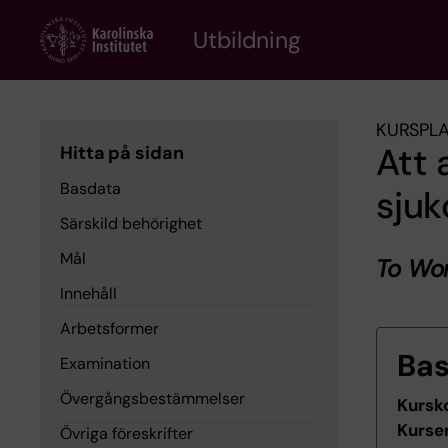
Skip
to
Utbildning
main
content
KURSPL
Att
Hitta på sidan
Basdata
sju
Särskild behörighet
Mål
To Wo
Innehåll
Arbetsformer
Ba
Examination
Övergångsbestämmelser
Kursk
Kurse
Övriga föreskrifter