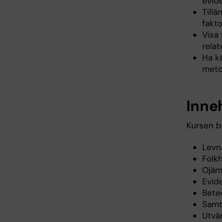
evid
Tillä
fakt
Visa
relat
Ha k
meto
Inne
Kursen b
Levna
Folkh
Ojäm
Evid
Bete
Samt
Utvär