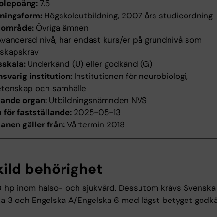
olepoäng:
7.5
dningsform:
Högskoleutbildning, 2007 års studieordning
dområde:
Övriga ämnen
Avancerad nivå, har endast kurs/er på grundnivå som
nskapskrav
sskala:
Underkänd (U) eller godkänd (G)
svarig institution:
Institutionen för neurobiologi,
etenskap och samhälle
tande organ:
Utbildningsnämnden NVS
för fastställande:
2025-05-13
anen gäller från:
Vårtermin 2018
kild behörighet
0 hp inom hälso- och sjukvård. Dessutom krävs Svenska
a 3 och Engelska A/Engelska 6 med lägst betyget godk