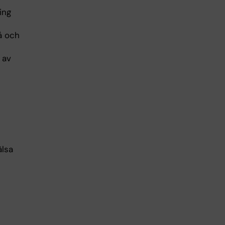
ing
å och
 av
älsa