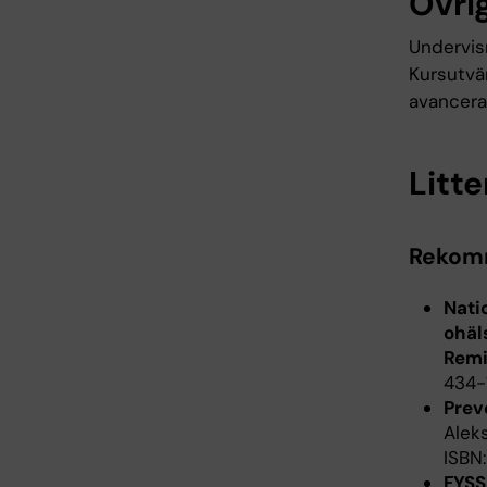
Övrig
Undervis
Kursutvä
avancerad
Litte
Rekomm
Nati
ohäl
Remi
434-
Prev
Aleks
ISBN
FYSS