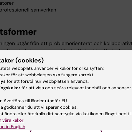
atorer
rprofessionell samverkan
tsformer
ningen utgår från ett problemorienterat och kollaborativ
de där arbetsformerna ger förutsättning för att studente
r för sitt lärande. De arbetsformer som används är förelä
kakor (cookies)
a demonstrationer och övningar, diskussioner, självstudi
tutets webbplats använder vi kakor för olika syften:
grupp. Mellan kursmöten sker individuellt och kollaborat
akor för att webbplatsen ska fungera korrekt.
baserad lärplattform.
lys
för att förstå hur webbplatsen används.
ingskakor
för att visa och spåra relevant innehåll och annonser
ination
 överföras till länder utanför EU.
 godkänner du att vi sparar cookies.
t ändra eller återkalla ditt samtycke via kakikonen längst ned til
amineras enligt följande:
 våra kakor
ll skriftlig inlämningsuppgift. Uppgiften presenteras och
on in English