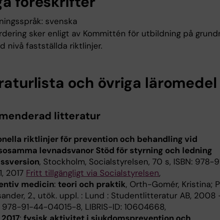
a föreskrifter
ningsspråk: svenska
rdering sker enligt av Kommittén för utbildning på grund
 nivå fastställda riktlinjer.
raturlista och övriga läromedel
enderad litteratur
onella riktlinjer för prevention och behandling vid
sosamma levnadsvanor Stöd för styrning och ledning
ssversion
, Stockholm, Socialstyrelsen, 70 s, ISBN: 978-
1, 2017
Fritt tillgängligt via Socialstyrelsen
,
entiv medicin
:
teori och praktik
, Orth-Gomér, Kristina; P
ander, 2., utök. uppl. : Lund : Studentlitteratur AB, 2008 
: 978-91-44-04015-8, LIBRIS-ID: 10604668,
 2017
:
fysisk aktivitet i sjukdomsprevention och