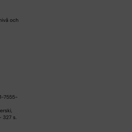
nivå och
91-7555-
erski,
- 327 s.