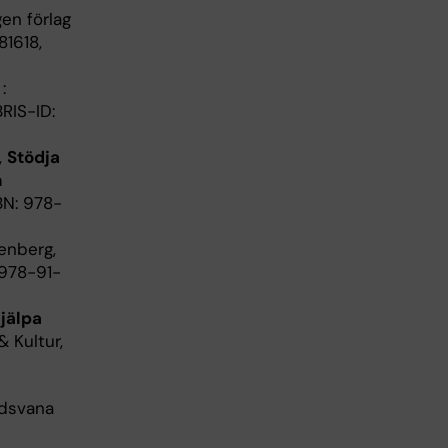
gen förlag
81618,
:
RIS-ID:
,
Stödja
h
SBN: 978-
enberg,
: 978-91-
hjälpa
 & Kultur,
adsvana