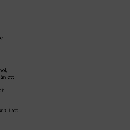
de
ol,
rån ett
ch
h
 till att