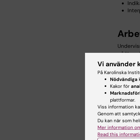
Indik
Inte
Arbe
Undervis
på läran
tar ansva
Vi använder 
praktisk
På Karolinska Insti
arbete i 
Nödvändiga
k
i en web
Kakor för
ana
Marknadsför
plattformar.
Exam
Viss information kan
Genom att samtycka
Du kan när som hels
Kursen ex
Mer information om
Individue
Read this informati