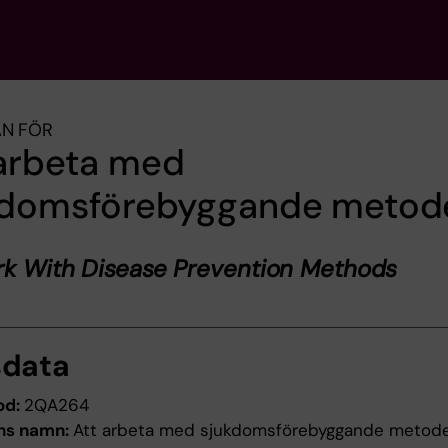
AN FÖR
 arbeta med
kdomsförebyggande metod
rk With Disease Prevention Methods
sdata
od:
2QA264
ns namn:
Att arbeta med sjukdomsförebyggande metod