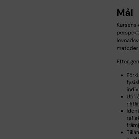
Mål
Kursens ö
perspekt
levnadsva
metoder 
Efter ge
Förk
fysis
indi
Utif
riktl
Ident
refle
främ
Till