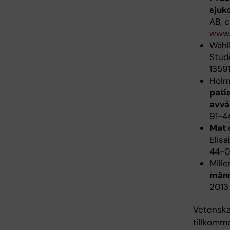
sjuk
AB, c
www.
Wåhl
Stude
1359
Holm 
pati
avvä
91-4
Mat 
Elisa
44-0
Mille
männ
2013
Vetenskap
tillkomme