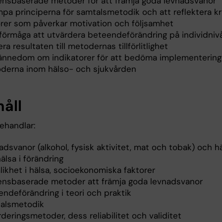
ensbaserade metoder för att främja goda levnadsvanor
mpa principerna för samtalsmetodik och att reflektera kr
orer som påverkar motivation och följsamhet
 förmåga att utvärdera beteendeförändring på individniv
era resultaten till metodernas tillförlitlighet
ännedom om indikatorer för att bedöma implementering
derna inom hälso- och sjukvården
håll
ehandlar:
dsvanor (alkohol, fysisk aktivitet, mat och tobak) och h
älsa i förändring
likhet i hälsa, socioekonomiska faktorer
ensbaserade metoder att främja goda levnadsvanor
endeförändring i teori och praktik
alsmetodik
deringsmetoder, dess reliabilitet och validitet