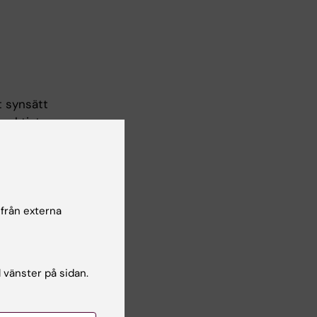
t synsätt
n aktivt
sningar,
er samt
ivt arbete
 från externa
l vänster på sidan.