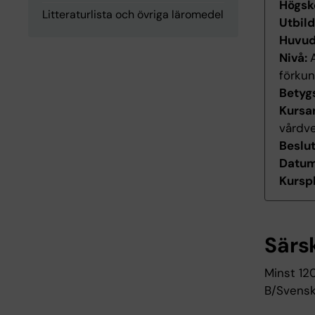
Högsk
Litteraturlista och övriga läromedel
Utbil
Huvu
Nivå:
förku
Betyg
Kursan
vårdv
Beslu
Datum 
Kurspl
Särs
Minst 12
B/Svensk