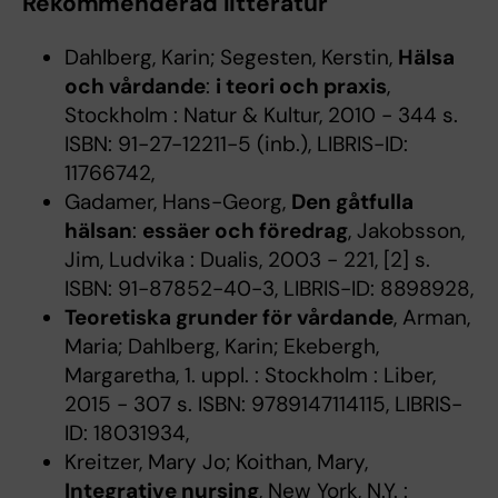
Rekommenderad litteratur
Dahlberg, Karin; Segesten, Kerstin,
Hälsa
och vårdande
:
i teori och praxis
,
Stockholm : Natur & Kultur, 2010 - 344 s.
ISBN: 91-27-12211-5 (inb.), LIBRIS-ID:
11766742,
Gadamer, Hans-Georg,
Den gåtfulla
hälsan
:
essäer och föredrag
, Jakobsson,
Jim, Ludvika : Dualis, 2003 - 221, [2] s.
ISBN: 91-87852-40-3, LIBRIS-ID: 8898928,
Teoretiska grunder för vårdande
, Arman,
Maria; Dahlberg, Karin; Ekebergh,
Margaretha, 1. uppl. : Stockholm : Liber,
2015 - 307 s. ISBN: 9789147114115, LIBRIS-
ID: 18031934,
Kreitzer, Mary Jo; Koithan, Mary,
Integrative nursing
, New York, N.Y. :