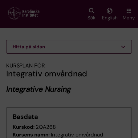
Skip
to
main
Sök
English
Meny
content
Hitta på sidan
KURSPLAN FÖR
Integrativ omvårdnad
Integrative Nursing
Basdata
Kurskod:
2QA268
Kursens namn:
Integrativ omvårdnad