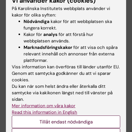
Vi använder kakor (cookies)
igen frånvaro i enlighet med examinators
På Karolinska Institutets webbplats använder vi
anvisningar kan inte studieresultaten
kakor för olika syften:
Nödvändiga
kakor för att webbplatsen ska
slutrapporteras. Frånvaro från ett obligatoriskt
fungera korrekt.
utbildningsinslag kan innebära att den
Kakor för
analys
för att förstå hur
studerande inte kan ta igen tillfället förrän
webbplatsen används.
nästa gång kursen ges.
Marknadsföringskakor
för att visa och spåra
relevant innehåll och annonser från externa
Om det föreligger särskilda skäl, eller behov av
plattformar.
Viss information kan överföras till länder utanför EU.
anpassning för student med
Genom att samtycka godkänner du att vi sparar
funktionsnedsättning får examinator fatta
cookies.
beslut om att frångå kursplanens föreskrifter
Du kan när som helst ändra eller återkalla ditt
samtycke via kakikonen längst ned till vänster på
om examinationsform, antal
sidan.
examinationstillfällen, möjlighet till
Mer information om våra kakor
komplettering eller undantag från
Read this information in English
obligatoriska utbildningsmoment, m.m.
Tillåt endast nödvändiga
Innehåll och lärandemål samt nivån på