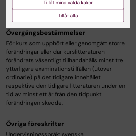
Tillåt mina valda kakor
förväntade färdigheter, kunskaper och
förmågor får inte ändras, tas bort eller sänkas.
Tillåt alla
Övergångsbestämmelser
För kurs som upphört eller genomgått större
förändringar eller där kurslitteraturen
förändrats väsentligt tillhandahålls minst tre
ytterligare examinationstillfällen (utöver
ordinarie) på det tidigare innehållet
respektive den tidigare litteraturen under en
tid av minst ett år från den tidpunkt
förändringen skedde.
Övriga föreskrifter
Undervisningsspråk: svenska.