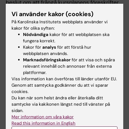
beslut om att frångå kursplanens föreskrifter
om examinationsform, antal
Vi använder kakor (cookies)
examinationstillfällen, möjlighet till
På Karolinska Institutets webbplats använder vi
komplettering eller undantag från
kakor för olika syften:
obligatoriska utbildningsmoment, m.m.
Nödvändiga
kakor för att webbplatsen ska
fungera korrekt.
Innehåll och lärandemål samt nivån på
Kakor för
analys
för att förstå hur
förväntade färdigheter, kunskaper och
webbplatsen används.
förmågor får inte ändras, tas bort eller sänkas.
Marknadsföringskakor
för att visa och spåra
relevant innehåll och annonser från externa
plattformar.
Övergångsbestämmelser
Viss information kan överföras till länder utanför EU.
Genom att samtycka godkänner du att vi sparar
Examination kommer att tillhandahållas under
cookies.
en tid av två år efter en eventuell nedläggning
Du kan när som helst ändra eller återkalla ditt
samtycke via kakikonen längst ned till vänster på
av kursen. Examination kan ske enligt tidigare
sidan.
litteraturlista under en tid av ett år efter den
Mer information om våra kakor
tidpunkt då en förnyelse av litteraturlistan
Read this information in English