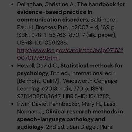
Dollaghan, Christine A.,
The handbook for
evidence-based practice in
communication disorders
, Baltimore :
Paul H. Brookes Pub., c2007 - xi, 169 p.
ISBN: 978-1-55766-870-7 (alk. paper),
LIBRIS-ID: 10591236,
http://www.loc.gov/catdir/toc/ecip0716/2
007017769.html
,
Howell, David C.,
Statistical methods for
psychology
, 8th ed., International ed. :
[Belmont, Calif?] : Wadsworth Cengage
Learning, c2013. - xix, 770 p. ISBN:
9781408088647, LIBRIS-ID: 16412112,
Irwin, David; Pannbacker, Mary H.; Lass,
Norman J.,
Clinical research methods in
speech-language pathology and
audiology
, 2nd ed. : San Diego : Plural