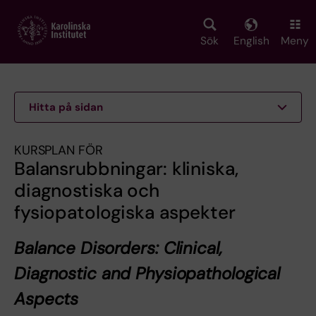
Skip
to
main
Sök
English
Meny
content
Hitta på sidan
KURSPLAN FÖR
Balansrubbningar: kliniska,
diagnostiska och
fysiopatologiska aspekter
Balance Disorders: Clinical,
Diagnostic and Physiopathological
Aspects