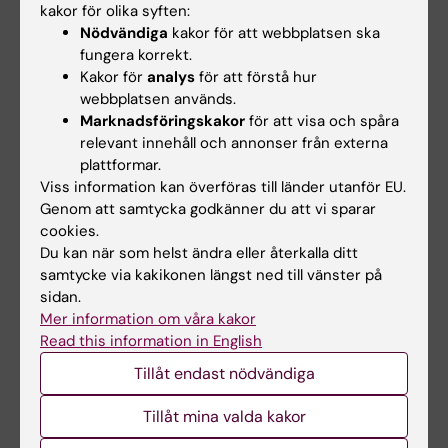
kakor för olika syften:
examinationstillfälle har rätt att delta vid
Nödvändiga
kakor för att webbplatsen ska
ytterligare fem examinationstillfällen. Om
fungera korrekt.
Kakor för
analys
för att förstå hur
studenten genomfört sex underkända
webbplatsen används.
tentamina/prov ges inte något ytterligare
Marknadsföringskakor
för att visa och spåra
examinationstillfälle. Som examinationstillfälle
relevant innehåll och annonser från externa
räknas de gånger studenten deltagit i ett och
plattformar.
Viss information kan överföras till länder utanför EU.
samma prov. Inlämning av blank skrivning
Genom att samtycka godkänner du att vi sparar
räknas som examinationstillfälle.
cookies.
Examinationstillfälle till vilket studenten anmält
Du kan när som helst ändra eller återkalla ditt
samtycke via kakikonen längst ned till vänster på
sig men inte deltagit räknas inte som
sidan.
examinationstillfälle.
Mer information om våra kakor
Read this information in English
Om det föreligger särskilda skäl, eller behov av
Tillåt endast nödvändiga
anpassning för student med
funktionsnedsättning får examinator fatta
Tillåt mina valda kakor
beslut om att frångå kursplanens föreskrifter