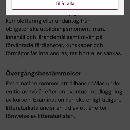
Tillåt alla
om examinationsform, antal
examinationstillfällen, möjlighet till
komplettering eller undantag från
obligatoriska utbildningsmoment, m.m.
Innehåll och lärandemål samt nivån på
förväntade färdigheter, kunskaper och
förmågor får inte ändras, tas bort eller sänkas.
Övergångsbestämmelser
Examination kommer att tillhandahållas under
en tid av två år efter en eventuell nedläggning
av kursen. Examination kan ske enligt tidigare
litteraturlista under en tid av ett år efter
förnyelse av litteraturlistan.