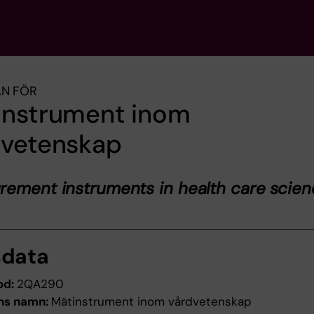
AN FÖR
instrument inom
dvetenskap
ement instruments in health care scien
sdata
od:
2QA290
ns namn:
Mätinstrument inom vårdvetenskap