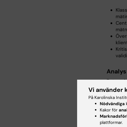
Klas
mäti
Centr
mätn
Övers
klie
Kriti
valid
Analys
Betygssk
Vi använder 
Moment 2
På Karolinska Insti
Nödvändiga
k
Val 
Kakor för
ana
hos 
Marknadsför
Stat
plattformar.
egen