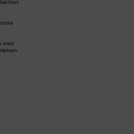
abilitet
stiska
ns med
ståelsen