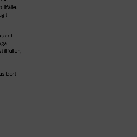
lfälle.
agit
tudent
ngå
llfällen,
as bort