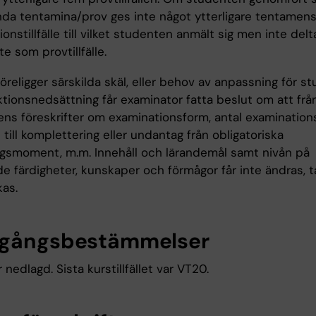
a tentamina/prov ges inte något ytterligare tentamenstil
onstillfälle till vilket studenten anmält sig men inte delt
te som provtillfälle.
religger särskilda skäl, eller behov av anpassning för s
tionsnedsättning får examinator fatta beslut om att frå
ns föreskrifter om examinationsform, antal examinationsti
 till komplettering eller undantag från obligatoriska
ngsmoment, m.m. Innehåll och lärandemål samt nivån på
e färdigheter, kunskaper och förmågor får inte ändras, t
kas.
gångsbestämmelser
 nedlagd. Sista kurstillfället var VT20.