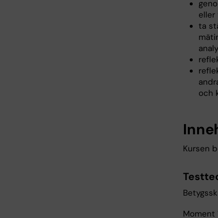
geno
eller
ta st
mätin
anal
refl
refl
andra
och 
Inne
Kursen b
Testteo
Betygssk
Moment 1