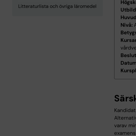
Högsk
Litteraturlista och övriga läromedel
Utbil
Huvu
Nivå:
Betyg
Kursan
vårdv
Beslu
Datum 
Kurspl
Särs
Kandidat
Alternat
varav min
examensa