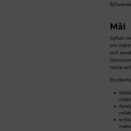
B/Svensk
Mål
Syftet m
om mätin
och använ
Dessutom 
testa och
Studente
förk
mäti
förkl
reliab
kriti
mäti