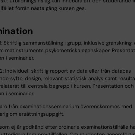
iskt utbildningsinslag kan innebära att den studerande i
illfället förrän nästa gång kursen ges.
ination
 Skriftlig sammanställning i grupp, inklusive granskning, 
 om mätinstruments psykometriska egenskaper. Presenta
n i seminarier.
 Individuell skriftlig rapport av data eller från databas
nde syfte, design, relevant statistisk analys samt result
relaterat till centrala begrepp i kursen. Presentation och
n i seminarier.
varo från examinationsseminarium överenskommes med
arig om ersättningsuppgift.
om ej är godkänd efter ordinarie examinationstillfälle ha
 ytterligare fem provtillfällen. Om studenten genomfört 