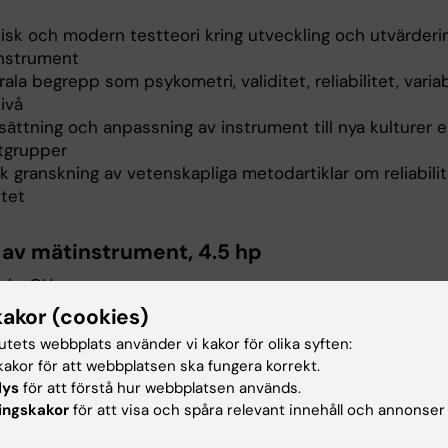
sisk och modern testteori kring utveckling och utvärderi
nstrument
ala begrepp som psykometri, validitet, reliabilitet, variab
ivå
ättning och anpassning av instrument till nya kulturer el
ntgrupper
sk granskning av vetenskapliga metodartiklar om reliabili
itet
 av
mätinstrument,
4.5 hp
ala: GU
kakor (cookies)
 behandlar:
tutets webbplats använder vi kakor för olika syften:
akor för att webbplatsen ska fungera korrekt.
av studiedesign för undersökning av psykometriska egen
lys
för att förstå hur webbplatsen används.
mätinstrument.
ingskakor
för att visa och spåra relevant innehåll och annonser
istiska metoder för utvärdering av mätinstruments psyk
skaper.