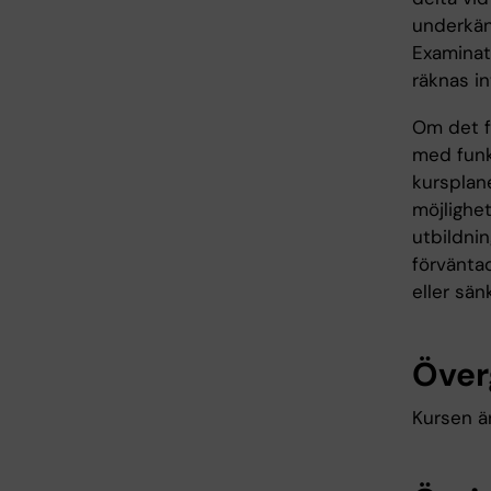
underkänd
Examinati
räknas in
Om det fö
med funk
kursplane
möjlighet
utbildni
förväntad
eller sän
Över
Kursen är