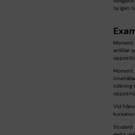
obligator
ta igen t
Exam
Moment 1:
artiklar
oppositio
Moment 2:
innehålla
tolkning 
oppositio
Vid från
kursansv
Student s
delta vid