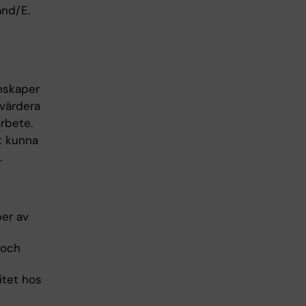
änd/E.
unskaper
 värdera
arbete.
tt kunna
.
per av
 och
litet hos