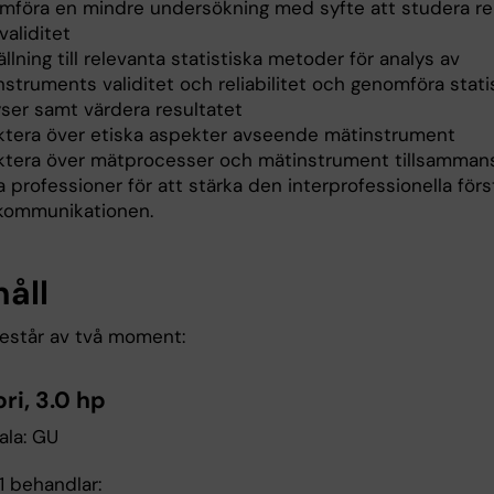
mföra en mindre undersökning med syfte att studera reli
 validitet
ällning till relevanta statistiska metoder för analys av
struments validitet och reliabilitet och genomföra stati
yser samt värdera resultatet
ektera över etiska aspekter avseende mätinstrument
ektera över mätprocesser och mätinstrument tillsamma
 professioner för att stärka den interprofessionella för
kommunikationen.
håll
estår av två moment:
ri, 3.0 hp
ala: GU
 behandlar: