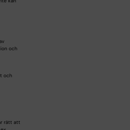
nte kan
av
tion och
at och
r rätt att
sex