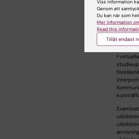
Viss information kan
Genom att samtycka
Du kan när som hels
Arbe
Mer information om
Read this informati
Kursen ä
Tillåt endast 
webbaser
dator krä
I virtue
studieupp
föreläsni
interprof
Kommunik
kursträff
Examinato
utbildnin
utbildnin
anvisning