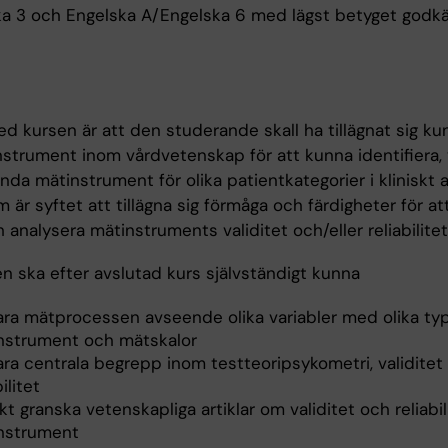
a 3 och Engelska A/Engelska 6 med lägst betyget godk
ed kursen är att den studerande skall ha tillägnat sig k
strument inom vårdvetenskap för att kunna identifiera,
da mätinstrument för olika patientkategorier i kliniskt 
är syftet att tillägna sig förmåga och färdigheter för a
 analysera mätinstruments validitet och/eller reliabilitet
n ska efter avslutad kurs självständigt kunna
lara mätprocessen avseende olika variabler med olika ty
nstrument och mätskalor
ara centrala begrepp inom testteoripsykometri, validitet
ilitet
skt granska vetenskapliga artiklar om validitet och reliabi
nstrument