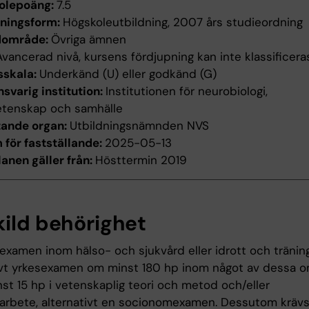
olepoäng:
7.5
dningsform:
Högskoleutbildning, 2007 års studieordning
dområde:
Övriga ämnen
Avancerad nivå, kursens fördjupning kan inte klassificera
sskala:
Underkänd (U) eller godkänd (G)
svarig institution:
Institutionen för neurobiologi,
etenskap och samhälle
tande organ:
Utbildningsnämnden NVS
för fastställande:
2025-05-13
anen gäller från:
Hösttermin 2019
kild behörighet
examen inom hälso- och sjukvård eller idrott och träning
ivt yrkesexamen om minst 180 hp inom något av dessa 
st 15 hp i vetenskaplig teori och metod och/eller
rbete, alternativt en socionomexamen. Dessutom kräv