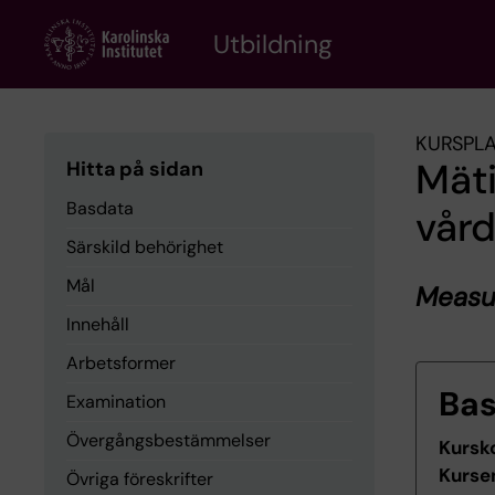
Skip
to
Utbildning
main
content
KURSPL
Mät
Hitta på sidan
Basdata
vår
Särskild behörighet
Mål
Measur
Innehåll
Arbetsformer
Ba
Examination
Övergångsbestämmelser
Kursk
Kurse
Övriga föreskrifter