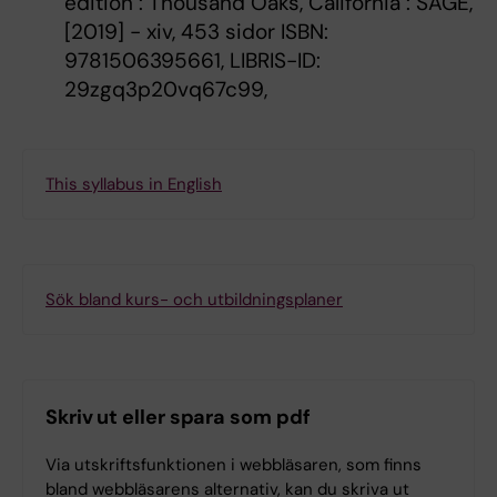
edition : Thousand Oaks, California : SAGE,
[2019] - xiv, 453 sidor ISBN:
9781506395661, LIBRIS-ID:
29zgq3p20vq67c99,
This syllabus in English
Sök bland kurs- och utbildningsplaner
Skriv ut eller spara som pdf
Via utskriftsfunktionen i webbläsaren, som finns
bland webbläsarens alternativ, kan du skriva ut