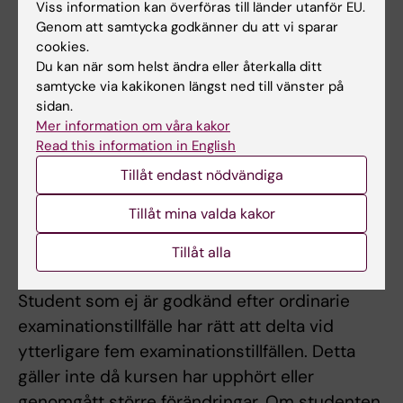
Viss information kan överföras till länder utanför EU.
Genom att samtycka godkänner du att vi sparar
Examinator bedömer om och i så fall hur
cookies.
frånvaro från obligatoriska utbildningsinslag
Du kan när som helst ändra eller återkalla ditt
kan tas igen. Innan studenten deltagit i de
samtycke via kakikonen längst ned till vänster på
sidan.
obligatoriska utbildningsinslagen eller tagit
Mer information om våra kakor
igen frånvaro i enlighet med examinators
Read this information in English
anvisningar kan inte studieresultaten
Tillåt endast nödvändiga
slutrapporteras. Frånvaro från ett obligatoriskt
utbildningsinslag kan innebära att den
Tillåt mina valda kakor
studerande inte kan ta igen tillfället förrän
Tillåt alla
nästa gång kursen ges.
Student som ej är godkänd efter ordinarie
examinationstillfälle har rätt att delta vid
ytterligare fem examinationstillfällen. Detta
gäller inte då kursen har upphört eller
genomgått större förändringar. Om studenten