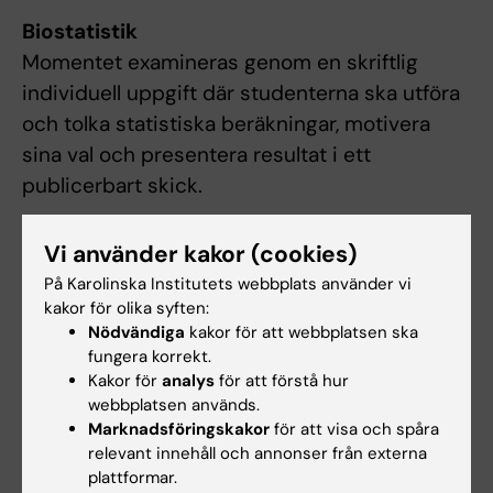
Biostatistik
Momentet examineras genom en skriftlig
individuell uppgift där studenterna ska utföra
och tolka statistiska beräkningar, motivera
sina val och presentera resultat i ett
publicerbart skick.
Kvalitativ forskningsmetod
Vi använder kakor (cookies)
Momentet examineras genom ett
På Karolinska Institutets webbplats använder vi
projektarbete i grupp som ska redovisas
kakor för olika syften:
muntligt och skriftligt. I projektarbetet ingår
Nödvändiga
kakor för att webbplatsen ska
fungera korrekt.
formulering av forskningsfråga som är
Kakor för
analys
för att förstå hur
tilllämplig på kvalitativ innehållsanalys,
webbplatsen används.
genomförande av intervju, analys av intervju
Marknadsföringskakor
för att visa och spåra
med kvalitativ innehållsanalys, samt
relevant innehåll och annonser från externa
plattformar.
vetenskaplig diskussion av resultat.