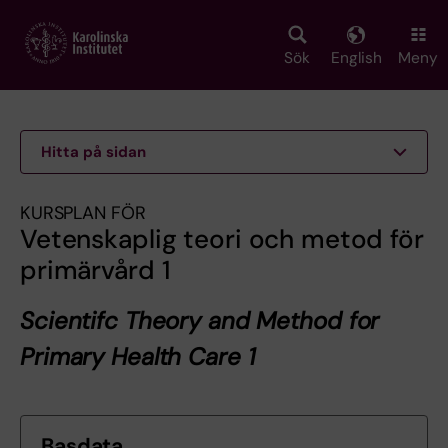
Skip
to
main
Sök
English
Meny
content
Hitta på sidan
KURSPLAN FÖR
Vetenskaplig teori och metod för
primärvård 1
Scientifc Theory and Method for
Primary Health Care 1
Basdata