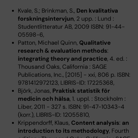
Kvale, S.; Brinkman, S.,
Den kvalitativa
forskningsintervjun
, 2 upp. : Lund :
Studentlitteratur AB, 2009 ISBN: 91-44-
05598-6,
Patton, Michael Quinn,
Qualitative
research & evaluation methods
:
integrating theory and practice
, 4. ed. :
Thousand Oaks, California : SAGE
Publications, Inc., [2015] - xxi, 806 p. ISBN:
9781412972123, LIBRIS-ID: 17225368,
Björk, Jonas,
Praktisk statistik för
medicin och hälsa
, 1. uppl. : Stockholm :
Liber, 2011 - 327 s. ISBN: 91-47-10343-4
(korr.), LIBRIS-ID: 12055810,
Krippendorff, Klaus,
Content analysis
:
an
introduction to its methodology
, Fourth