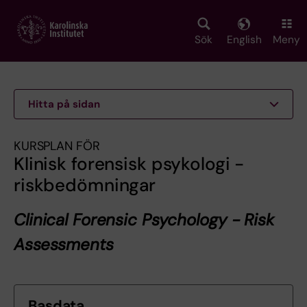
Skip
to
main
Sök
English
Meny
content
Hitta på sidan
KURSPLAN FÖR
Klinisk forensisk psykologi -
riskbedömningar
Clinical Forensic Psychology - Risk
Assessments
Basdata