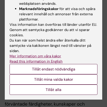
webbplatsen används.
räknas de gånger studenten deltagit i ett och
Marknadsföringskakor
för att visa och spåra
samma prov. För sent inlämnade
relevant innehåll och annonser från externa
examinationsuppgifter beaktas ej. Studenter
plattformar.
Viss information kan överföras till länder utanför EU.
som inte lämnat in i tid hänvisas till
Genom att samtycka godkänner du att vi sparar
omtentamenstillfället.
cookies.
Du kan när som helst ändra eller återkalla ditt
Om det föreligger särskilda skäl, eller behov av
samtycke via kakikonen längst ned till vänster på
anpassning för student med
sidan.
Mer information om våra kakor
funktionsnedsättning, får examinator fatta
Read this information in English
beslut om att frångå kursplanens föreskrifter
Tillåt endast nödvändiga
om examinationsform, antal
examinationstillfällen, möjlighet till
Tillåt mina valda kakor
komplettering eller undantag från
Tillåt alla
obligatoriska utbildningsmoment, m.m.
Innehåll och lärandemål samt nivån på
förväntade färdigheter, kunskaper och