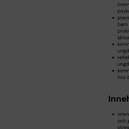
inte
psyk
plane
barn
prob
aktue
komm
ungd
refle
ungd
komm
hos 
Inne
orie
och 
stre