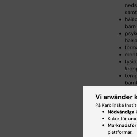
neds
samt
häls
barn
psyk
häls
förm
ment
fysio
krop
terap
barn
Vi använder 
Arbe
På Karolinska Insti
Nödvändiga
k
Undervisn
Kakor för
ana
på läran
Marknadsför
plattformar.
tar ansva