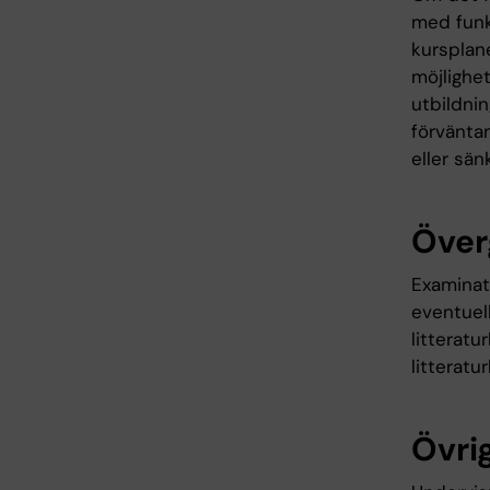
med funk
kursplane
möjlighet
utbildni
förväntan
eller sän
Över
Examinati
eventuell
litteratu
litteratur
Övrig