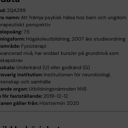
od:
2QA299
ns namn:
Att främja psykisk hälsa hos barn och ungdom 
erapeutiskt perspektiv
olepoäng:
7.5
dningsform:
Högskoleutbildning, 2007 års studieordning
dområde:
Fysioterapi
Avancerad nivå, har endast kurs/er på grundnivå som
nskapskrav
sskala:
Underkänd (U) eller godkänd (G)
svarig institution:
Institutionen för neurobiologi,
etenskap och samhälle
tande organ:
Utbildningsnämnden NVS
för fastställande:
2019-12-12
anen gäller från:
Hösttermin 2020