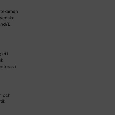
datexamen
Svenska
änd/E.
g ett
sk
nteras i
rn och
tik