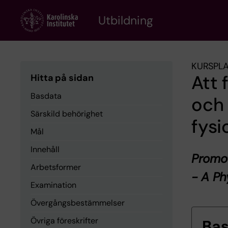
Skip
to
Utbildning
main
content
KURSPL
Att 
Hitta på sidan
Basdata
och
Särskild behörighet
fysi
Mål
Innehåll
Promot
Arbetsformer
- A Ph
Examination
Övergångsbestämmelser
Övriga föreskrifter
Ba