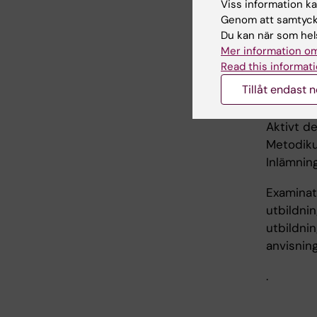
Viss information kan
metodikun
Genom att samtycka
och grupp
Du kan när som hels
etiska v
Mer information om
arbetet 
Read this informati
webbplat
Tillåt endast 
Obligato
Aktivt d
Metodiku
Inlämning
Examinato
utbildnin
utbildnin
anvisning
.