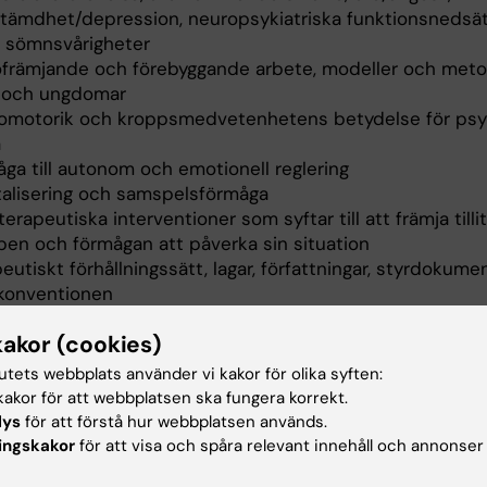
tämdhet/depression, neuropsykiatriska funktionsnedsät
 sömnsvårigheter
ofrämjande och förebyggande arbete, modeller och meto
 och ungdomar
omotorik och kroppsmedvetenhetens betydelse för psy
a
åga till autonom och emotionell reglering
alisering och samspelsförmåga
terapeutiska interventioner som syftar till att främja tillit 
pen och förmågan att påverka sin situation
eutiskt förhållningssätt, lagar, författningar, styrdokume
konventionen
kakor (cookies)
tsformer
tutets webbplats använder vi kakor för olika syften:
akor för att webbplatsen ska fungera korrekt.
ingen utgår ifrån ett problemorienterat och kollaborativ
lys
för att förstå hur webbplatsen används.
de där arbetsformerna ger förutsättning för att studente
ingskakor
för att visa och spåra relevant innehåll och annonser
r för sitt lärande. De arbetsformer som används är förelä