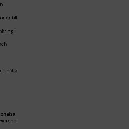
ch
ner till
kring i
och
sk hälsa
 ohälsa
 exempel