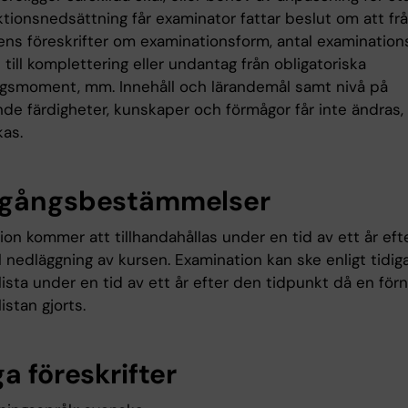
tionsnedsättning får examinator fattar beslut om att fr
ns föreskrifter om examinationsform, antal examinationsti
 till komplettering eller undantag från obligatoriska
ngsmoment, mm. Innehåll och lärandemål samt nivå på
de färdigheter, kunskaper och förmågor får inte ändras, 
kas.
gångsbestämmelser
on kommer att tillhandahållas under en tid av ett år eft
 nedläggning av kursen. Examination kan ske enligt tidig
rlista under en tid av ett år efter den tidpunkt då en för
listan gjorts.
a föreskrifter