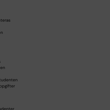
nteras
en
s
ten
 studenten
ppgifter
tudenter