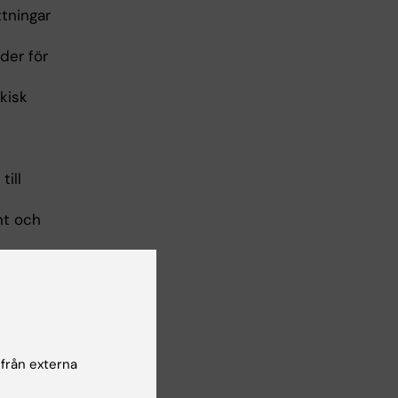
tningar
der för
kisk
till
nt och
t synsätt
n aktivt
 från externa
sningar,