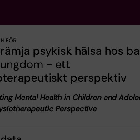
AN FÖR
främja psykisk hälsa hos ba
 ungdom - ett
oterapeutiskt perspektiv
ing Mental Health in Children and Adole
ysiotherapeutic Perspective
sdata