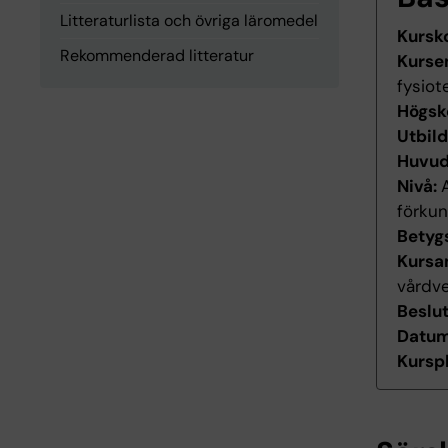
Litteraturlista och övriga läromedel
Kursk
Rekommenderad litteratur
Kurse
fysiot
Högsk
Utbil
Huvu
Nivå:
förku
Betyg
Kursan
vårdv
Beslu
Datum 
Kurspl