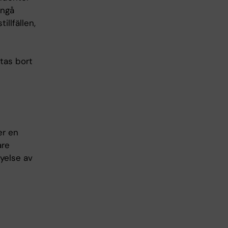
ångå
llfällen,
tas bort
er en
are
nyelse av