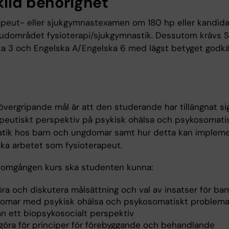
kild behörighet
apeut- eller sjukgymnastexamen om 180 hp eller kandi
dområdet fysioterapi/sjukgymnastik. Dessutom krävs 
a 3 och Engelska A/Engelska 6 med lägst betyget godk
övergripande mål är att den studerande har tillängnat si
apeutiskt perspektiv på psykisk ohälsa och psykosomati
tik hos barn och ungdomar samt hur detta kan impleme
ska arbetet som fysioterapeut.
nomgången kurs ska studenten kunna:
öra och diskutera målsättning och val av insatser för ba
omar med psykisk ohälsa och psykosomatiskt problema
ån ett biopsykosocialt perspektiv
göra för principer för förebyggande och behandlande