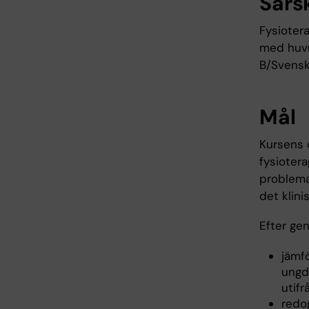
Särs
Fysioter
med huvu
B/Svensk
Mål
Kursens 
fysioter
problema
det klini
Efter ge
jämf
ungd
utifr
redo