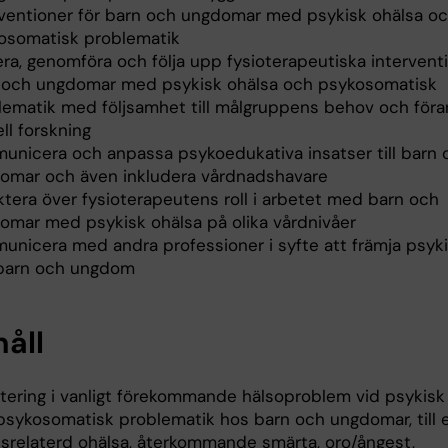
rventioner för barn och ungdomar med psykisk ohälsa o
osomatisk problematik
ra, genomföra och följa upp fysioterapeutiska interventio
 och ungdomar med psykisk ohälsa och psykosomatisk
lematik med följsamhet till målgruppens behov och föran
ll forskning
unicera och anpassa psykoedukativa insatser till barn 
omar och även inkludera vårdnadshavare
ktera över fysioterapeutens roll i arbetet med barn och
omar med psykisk ohälsa på olika vårdnivåer
unicera med andra professioner i syfte att främja psyki
barn och ungdom
håll
ntering i vanligt förekommande hälsoproblem vid psykisk
psykosomatisk problematik hos barn och ungdomar, till
ssrelaterd ohälsa, återkommande smärta, oro/ångest,