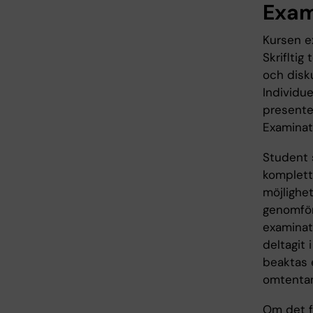
Exam
Kursen ex
Skriflti
och disk
Individu
presente
Examinat
Student 
komplett
möjlighet
genomför
examinati
deltagit
beaktas e
omtentame
Om det fö