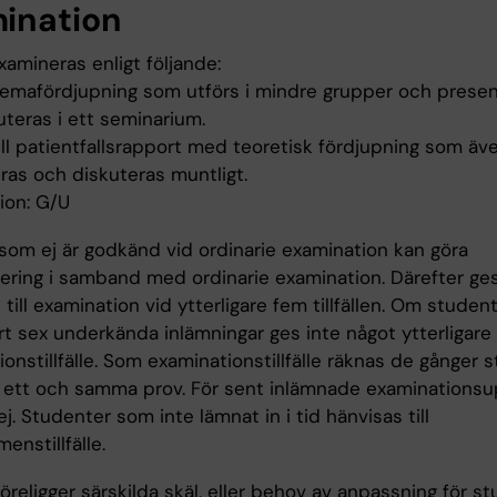
ination
amineras enligt följande:
g temafördjupning som utförs i mindre grupper och prese
uteras i ett seminarium.
ell patientfallsrapport med teoretisk fördjupning som äv
ras och diskuteras muntligt.
ion: G/U
som ej är godkänd vid ordinarie examination kan göra
ering i samband med ordinarie examination. Därefter ge
 till examination vid ytterligare fem tillfällen. Om studen
t sex underkända inlämningar ges inte något ytterligare
onstillfälle. Som examinationstillfälle räknas de gånger
 i ett och samma prov. För sent inlämnade examinationsu
j. Studenter som inte lämnat in i tid hänvisas till
nstillfälle.
religger särskilda skäl, eller behov av anpassning för s