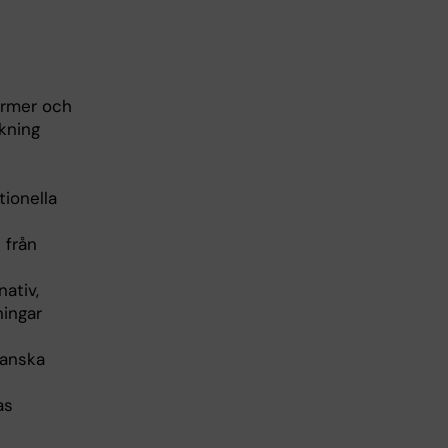
normer och
kning
tionella
 från
ativ,
ningar
ranska
as