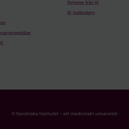
Nyheter från KI
KI-kalendern
len
programwebbar
KI
© Karolinska Institutet - ett medicinskt universitet