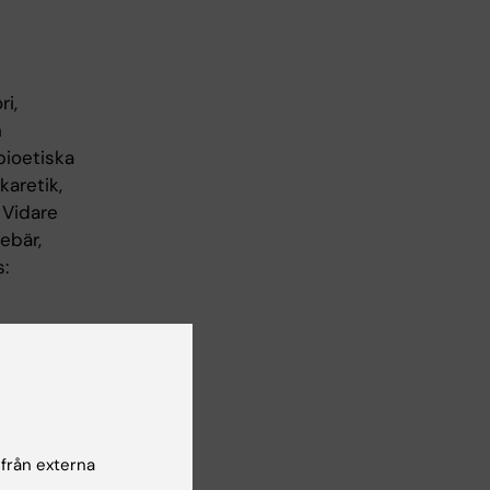
i,
h
bioetiska
karetik,
 Vidare
ebär,
:
 från externa