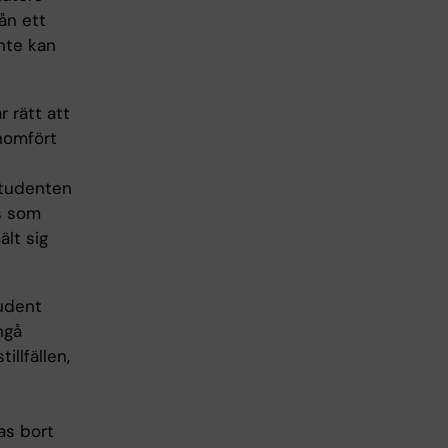
ån ett
nte kan
r rätt att
enomfört
 studenten
as som
ält sig
tudent
ngå
llfällen,
as bort