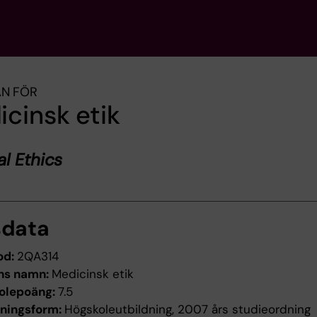
AN FÖR
cinsk etik
l Ethics
sdata
od:
2QA314
ns namn:
Medicinsk etik
olepoäng:
7.5
dningsform:
Högskoleutbildning, 2007 års studieordning