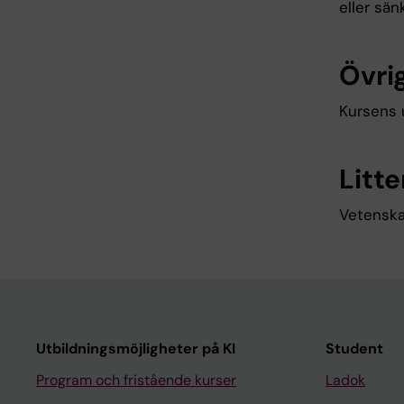
eller sän
Övrig
Kursens 
Litte
Vetenskap
Utbildningsmöjligheter på KI
Student
Program och fristående kurser
Ladok