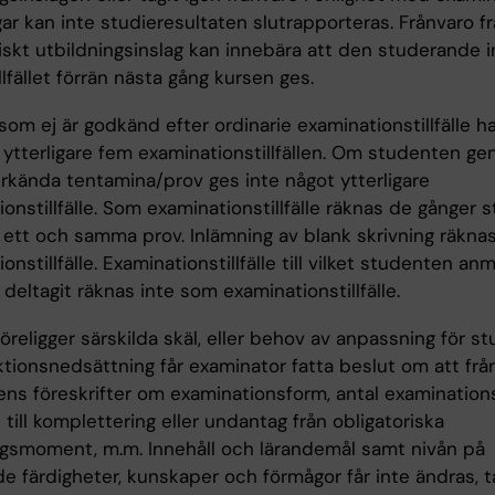
ar kan inte studieresultaten slutrapporteras. Frånvaro fr
iskt utbildningsinslag kan innebära att den studerande i
illfället förrän nästa gång kursen ges.
om ej är godkänd efter ordinarie examinationstillfälle ha
d ytterligare fem examinationstillfällen. Om studenten g
rkända tentamina/prov ges inte något ytterligare
onstillfälle. Som examinationstillfälle räknas de gånger
 i ett och samma prov. Inlämning av blank skrivning räkn
onstillfälle. Examinationstillfälle till vilket studenten anm
deltagit räknas inte som examinationstillfälle.
religger särskilda skäl, eller behov av anpassning för s
tionsnedsättning får examinator fatta beslut om att frå
ns föreskrifter om examinationsform, antal examinationsti
 till komplettering eller undantag från obligatoriska
ngsmoment, m.m. Innehåll och lärandemål samt nivån på
e färdigheter, kunskaper och förmågor får inte ändras, t