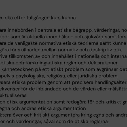
n ska efter fullgången kurs kunna:
lara innebörden i centrala etiska begrepp, värderingar, 
iper som är aktuella inom hälso- och sjukvård samt fors
lara de vanligaste normativa etiska teorierna samt kunna
öra för skillnaden mellan normativ och deskriptiv etik
iva tillkomsten av och innehållet i nationella och interna
etiska och forskningsetiska regler och deklarationer
 kännetecknen på ett etiskt problem som avgränsar det
elvis psykologiska, religiösa, eller juridiska problem
ysera etiska problem genom att precisera handlingsaltern
ekvenser för de inblandade och de värden eller målsätt
aktualiseras
 en etisk argumentation samt redogöra för och kritiskt g
 egna och andras etiska argumentation
ktera över och kritiskt argumentera kring egna och andr
r och värderingar, såväl som de etiska reglerna