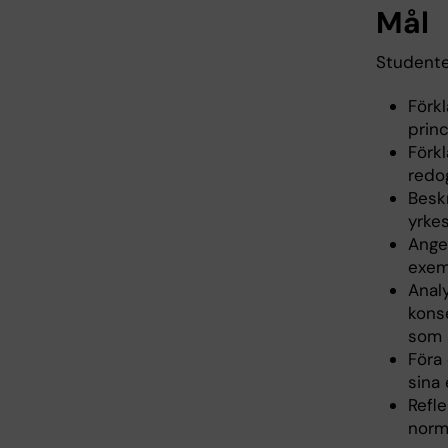
Mål
Studente
Förk
princ
Förk
redog
Beskr
yrkes
Ange
exemp
Anal
kons
som 
Föra
sina
Refle
norme