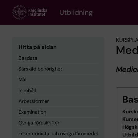
Skip
to
Utbildning
main
content
KURSPL
Medi
Hitta på sidan
Basdata
Medica
Särskild behörighet
Mål
Innehåll
Ba
Arbetsformer
Kursk
Examination
Kurse
Övriga föreskrifter
Högsk
Litteraturlista och övriga läromedel
Utbil