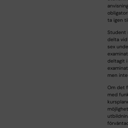
anvisning
obligator
ta igen t
Student s
delta vi
sex unde
examinati
deltagit
examinati
men inte 
Om det fö
med funk
kursplane
möjlighet
utbildni
förväntad