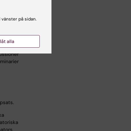
iv etik
l vänster på sidan.
llåt alla
kussioner
minarier
psats.
ka
atoriska
nators