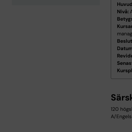
Huvu
Nivå:
Betyg
Kursan
manag
Beslu
Datum 
Revid
Senas
Kurspl
Särs
120 högs
A/Engels