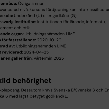
dområde:
Övriga ämnen
Avancerad nivå, kursens fördjupning kan inte klassificera
sskala:
Underkänd (U) eller godkänd (G)
svarig institution:
Institutionen för lärande, informatik,
ement och etik
tande organ:
Utbildningsnämnden LIME
för fastställande:
2020-10-20
erad av:
Utbildningsnämnden LIME
t reviderad:
2024-04-25
anen gäller från:
Vårtermin 2025
kild behörighet
kolepoäng. Dessutom krävs Svenska B/Svenska 3 och En
ka 6 med lägst betyget godkänd/E.