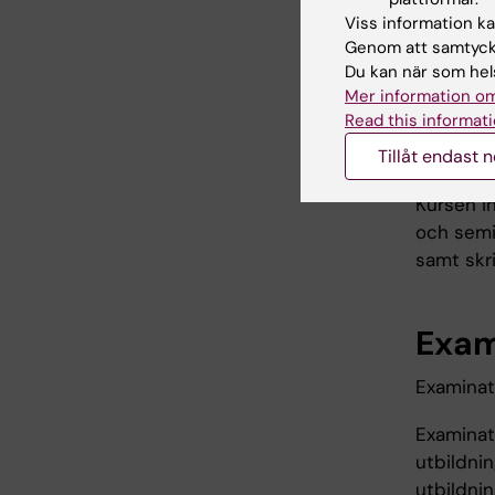
beslu
Viss information kan
Genom att samtycka
Vidare in
Du kan när som hels
samt dela
Mer information om
Read this informati
Arbe
Tillåt endast 
Kursen in
och semi
samt skr
Exam
Examinat
Examinato
utbildnin
utbildnin