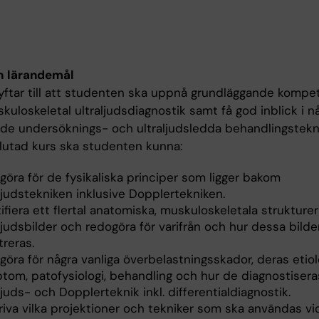
h lärandemål
yftar till att studenten ska uppnå grundläggande kompe
uloskeletal ultraljudsdiagnostik samt få god inblick i n
de undersöknings- och ultraljudsledda behandlingstekni
slutad kurs ska studenten kunna:
göra för de fysikaliska principer som ligger bakom
ljudstekniken inklusive Dopplertekniken.
ifiera ett flertal anatomiska, muskuloskeletala strukturer
ljudsbilder och redogöra för varifrån och hur dessa bilde
treras.
öra för några vanliga överbelastningsskador, deras etiol
tom, patofysiologi, behandling och hur de diagnostiser
ljuds- och Dopplerteknik inkl. differentialdiagnostik.
iva vilka projektioner och tekniker som ska användas vid