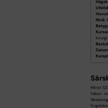
Högsk
Utbil
Huvu
Nivå:
Betyg
Kursan
kirurgi
Beslu
Datum 
Kurspl
Särs
Minst 12
hälso- oc
läkarpro
Engelska