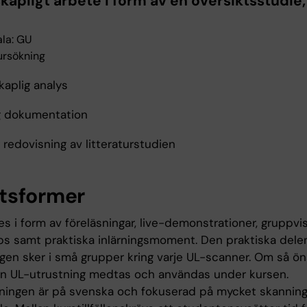
kapligt arbete i form av en översiktsstudie,
la: GU
tursökning
kaplig analys
ig dokumentation
 redovisning av litteraturstudien
tsformer
s i form av föreläsningar, live-demonstrationer, gruppvi
s samt praktiska inlärningsmoment. Den praktiska dele
ngen sker i små grupper kring varje UL-scanner. Om så ön
n UL-utrustning medtas och användas under kursen.
ningen är på svenska och fokuserad på mycket skanning