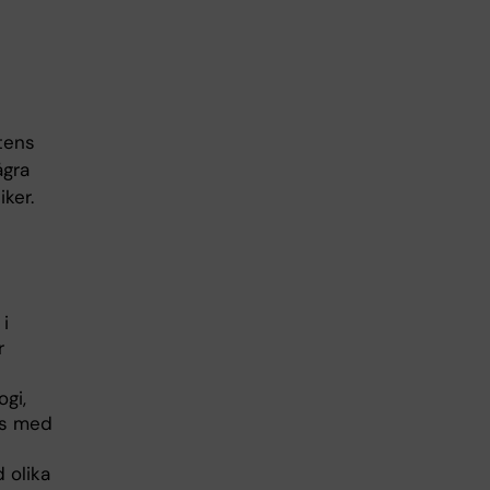
tens
ågra
ker.
 i
r
ogi,
as med
 olika