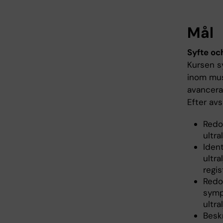
Mål
Syfte oc
Kursen s
inom musk
avancera
Efter av
Redo
ultra
Ident
ultra
regis
Redog
symp
ultra
Beskr