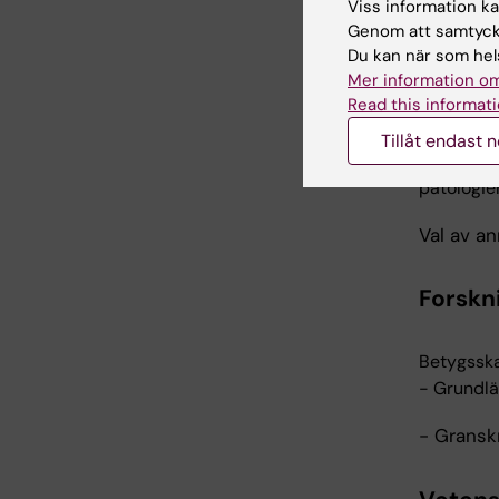
Viss information kan
Genom att samtycka
MUSKUL
Du kan när som hels
Mer information om
Read this informati
Betygsska
Undersökn
Tillåt endast 
och axelle
patologie
Val av a
Forskni
Betygsska
- Grundlä
- Granskn