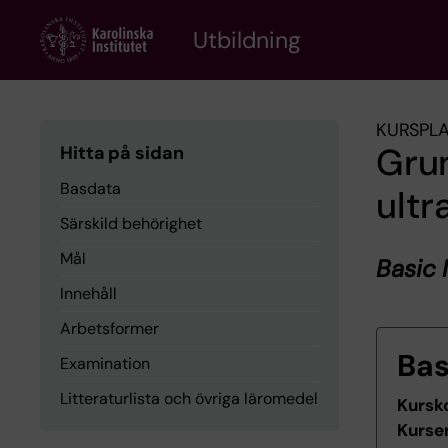
Skip
to
Utbildning
main
content
KURSPL
Gru
Hitta på sidan
Basdata
ultr
Särskild behörighet
Mål
Basic 
Innehåll
Arbetsformer
Ba
Examination
Litteraturlista och övriga läromedel
Kursk
Kurse