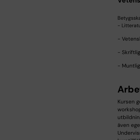
Vetens
Betygsska
- Littera
- Vetens
- Skriftl
- Muntlig
Arbe
Kursen ge
workshop
utbildni
även ege
Undervis