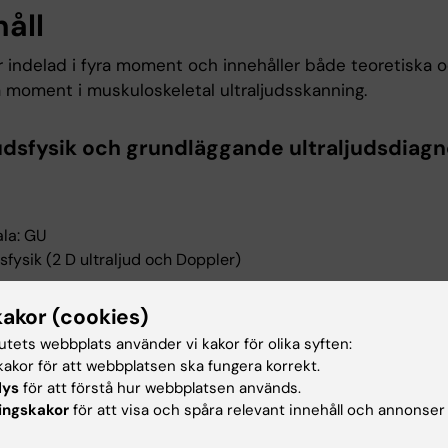
håll
r indelad i fyra moment och innehåller både teoretiska 
a moment i muskuloskeletal ultraljudsskanning.
judsfysik och grundläggande ultraljudsdiagn
la: GU
sfysik (2 D ultraljud och Doppler)
unskap (terminologi och inställningar)
kakor (cookies)
tutets webbplats använder vi kakor för olika syften:
gstekniker och projektioner
akor för att webbplatsen ska fungera korrekt.
r
lys
för att förstå hur webbplatsen används.
ingskakor
för att visa och spåra relevant innehåll och annonser
tation och svarsutlåtanden