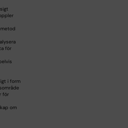
sigt
oppler
n metod
alysera
ta för
pelvis
igt i form
ngsområde
 för
skap om