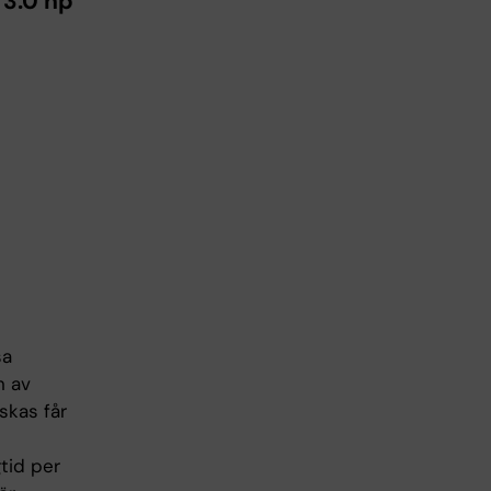
 3.0 hp
sa
n av
skas får
tid per