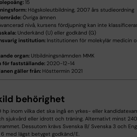
olepoäng:
15
dningsform:
Högskoleutbildning, 2007 års studieordning
dområde:
Övriga ämnen
Avancerad nivå, kursens fördjupning kan inte klassificera
sskala:
Underkänd (U) eller godkänd (G)
svarig institution:
Institutionen för molekylär medicin 
tande organ:
Utbildningsnämnden MMK
för fastställande:
2020-12-14
anen gäller från:
Hösttermin 2021
kild behörighet
0 hp inom vilka det ska ingå en yrkes- eller kandidatex
h sjukvård eller idrott och träning. Alternativt minst 24
grammet. Dessutom krävs Svenska B/ Svenska 3 och Eng
 6 med lägst betyget godkänd/E.