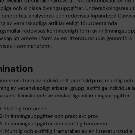
älle. Mellan kurstillfällenakrävs att studentenavsätter tid f
pliga och kliniska övningsuppgifter. Undersökningsresult
, bearbetas, analyseras och redovisas löpandepå Canvas
ng av vetenskapliga artiklar enligt förutbestämda
ngsmallar redovisas kontinuerligti form av inlämningsupp
skapligt arbete i form av en litteraturstudie genomförs 
visas i seminarieform.
ination
on sker i form av individuellt praktisktprov, muntlig och s
ning av vetenskapligt arbetei grupp, skriftliga individuell
a samt kliniska och vetenskapliga inlämningsuppgifter.
: Skriftlig tentamen
: Inlämningsuppgifter och praktiskt prov
: Inlämningsuppgifter och skriftlig tentamen
 Muntlig och skriftlig framställan av en litteraturstudie