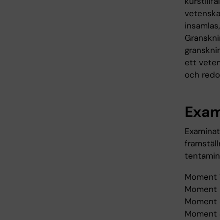
kurstillf
vetenska
insamlas
Granskni
granskni
ett veten
och redo
Exam
Examinati
framställ
tentamin
Moment 1
Moment 2
Moment 3
Moment 4: