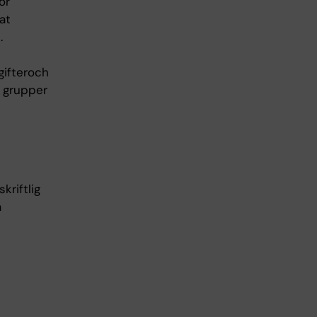
ör
at
.
gifteroch
i grupper
kriftlig
a