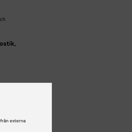
och
ostik,
 från externa