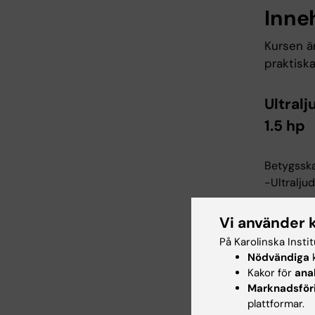
Inne
Kursen ä
praktisk
Ultral
1.5 hp
Betygsska
-Ultraljud
-Maskink
Vi använder 
På Karolinska Insti
-Skannin
Nödvändiga
k
-Felkällo
Kakor för
ana
Marknadsför
-Dokumen
plattformar.