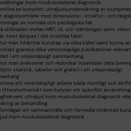
ställningar inom muskuloskeletal diagnostik.
mföra en komplett ultraljudsundersökning av slumpmäs
lt diagnosområde med dimensions-, struktur- och färgd
mningar av normala och patologiska fall.
tå skillnaden mellan MRT, UL och slätröntgen samt vilke
r mest lämpad i det enskilda fallet.
 hur man inhämtar kunskap via olika källor samt kunna an
ritiskt granska olika vetenskapliga publikationer relevan
det i ett yrkesmässigt sammanhang.
 hur man analyserar och redovisar insamlade data (exem
iptiv statistik, tabeller och grafer) i ett yrkesmässigt
manhang
ntera ett vetenskapligt arbete både muntligt och skriftl
n litteraturöversikt som belyser ett specifikt användni
gfrekvent ultraljud inom muskuloskeletal diagnostik eller
edning av behandling.
 förmågan att sammanställa och förmedla inhämtad kun
aljud inom muskuloskeletal diagnostik