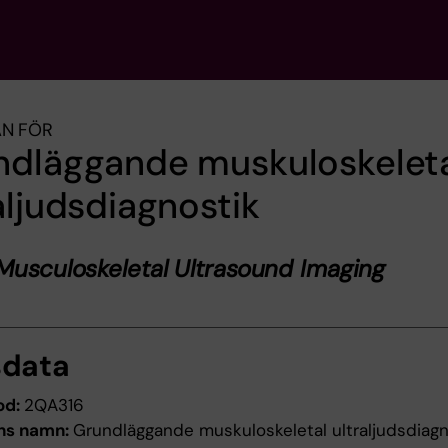
AN FÖR
ndläggande muskuloskelet
aljudsdiagnostik
Musculoskeletal Ultrasound Imaging
sdata
od:
2QA316
ns namn:
Grundläggande muskuloskeletal ultraljudsdiagn