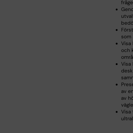
fråge
Geno
utva
bedö
Förs
som ä
Visa
och k
områ
Visa
deskr
sam
Prese
av e
av hö
vägl
Visa
ultr