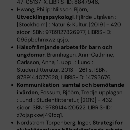
47-05137-X, LIBRIS-ID: 8847946,
Hwang, Philip; Nilsson, Björn,
Utvecklingspsykologi
, Fjärde utgåvan :
[Stockholm] : Natur & Kultur, [2019] - 420
sidor ISBN: 9789127826977, LIBRIS-ID:
095pbchmxwzlqsjb,
Hälsofrämjande arbete för barn och
ungdomar
, Bramhagen, Ann-Cathrine;
Carlsson, Anna, 1. uppl. : Lund :
Studentlitteratur, 2013 - 261 s. ISBN:
9789144077628, LIBRIS-ID: 14793676,
Kommunikation
:
samtal och bemötande
i vården
, Fossum, Bjöörn, Tredje upplagan
: Lund : Studentlitteratur, [2019] - 432
sidor ISBN: 9789144120522, LIBRIS-ID:
z7qjspkxwj49fcq1,
Nordström Torpenberg, Inger,
Strategi för