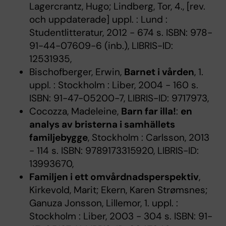
Lagercrantz, Hugo; Lindberg, Tor, 4., [rev.
och uppdaterade] uppl. : Lund :
Studentlitteratur, 2012 - 674 s. ISBN: 978-
91-44-07609-6 (inb.), LIBRIS-ID:
12531935,
Bischofberger, Erwin,
Barnet i vården
, 1.
uppl. : Stockholm : Liber, 2004 - 160 s.
ISBN: 91-47-05200-7, LIBRIS-ID: 9717973,
Cocozza, Madeleine,
Barn far illa!
:
en
analys av bristerna i samhällets
familjebygge
, Stockholm : Carlsson, 2013
- 114 s. ISBN: 9789173315920, LIBRIS-ID:
13993670,
Familjen i ett omvårdnadsperspektiv
,
Kirkevold, Marit; Ekern, Karen Strømsnes;
Ganuza Jonsson, Lillemor, 1. uppl. :
Stockholm : Liber, 2003 - 304 s. ISBN: 91-