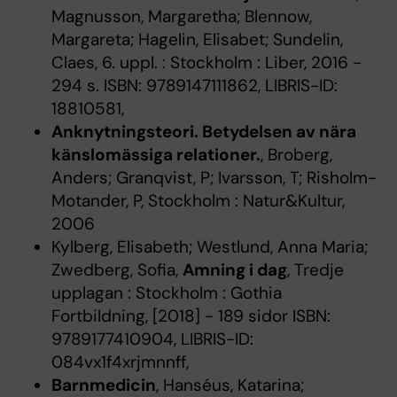
Magnusson, Margaretha; Blennow,
Margareta; Hagelin, Elisabet; Sundelin,
Claes, 6. uppl. : Stockholm : Liber, 2016 -
294 s. ISBN: 9789147111862, LIBRIS-ID:
18810581,
Anknytningsteori. Betydelsen av nära
känslomässiga relationer.
, Broberg,
Anders; Granqvist, P; Ivarsson, T; Risholm-
Motander, P, Stockholm : Natur&Kultur,
2006
Kylberg, Elisabeth; Westlund, Anna Maria;
Zwedberg, Sofia,
Amning i dag
, Tredje
upplagan : Stockholm : Gothia
Fortbildning, [2018] - 189 sidor ISBN:
9789177410904, LIBRIS-ID:
084vx1f4xrjmnnff,
Barnmedicin
, Hanséus, Katarina;