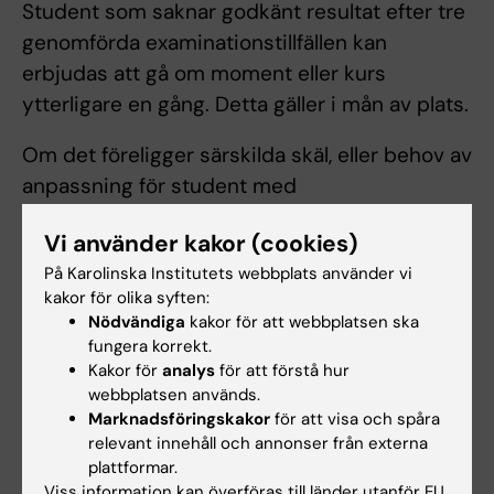
Student som saknar godkänt resultat efter tre
genomförda examinationstillfällen kan
erbjudas att gå om moment eller kurs
ytterligare en gång. Detta gäller i mån av plats.
Om det föreligger särskilda skäl, eller behov av
anpassning för student med
funktionsnedsättning, får examinator fatta
Vi använder kakor (cookies)
beslut om att frångå kursplanens föreskrifter
På Karolinska Institutets webbplats använder vi
om examinationsform, antal
kakor för olika syften:
examinationstillfällen, möjlighet till
Nödvändiga
kakor för att webbplatsen ska
komplettering eller undantag från
fungera korrekt.
obligatoriska utbildningsmoment, m.m.
Kakor för
analys
för att förstå hur
webbplatsen används.
Innehåll och lärandemål samt nivån på
Marknadsföringskakor
för att visa och spåra
förväntade färdigheter, kunskaper och
relevant innehåll och annonser från externa
förmågor får inte ändras, tas bort eller sänkas.
plattformar.
Viss information kan överföras till länder utanför EU.