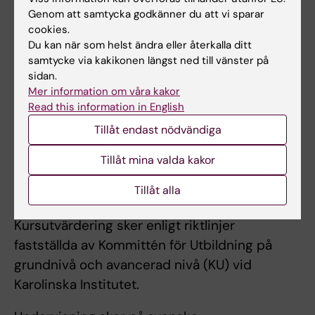
Genom att samtycka godkänner du att vi sparar
Övergångsbestämmelser
cookies.
Du kan när som helst ändra eller återkalla ditt
Examination kommer att tillhandahållas under
samtycke via kakikonen längst ned till vänster på
en tid av två år efter en eventuell nedläggning
sidan.
Mer information om våra kakor
av kursen. Examination kan ske enligt tidigare
Read this information in English
litteraturlista under en tid av ett år efter den
Tillåt endast nödvändiga
tidpunkt då en förnyelse av litteraturlistan
gjorts.
Tillåt mina valda kakor
Tillåt alla
Övriga föreskrifter
Kursutvärdering sker enligt riktlinjer
fastställda av Kommittén för Utbildning på
grundnivå och avancerad nivå (KU) vid
Karolinska Institutet.