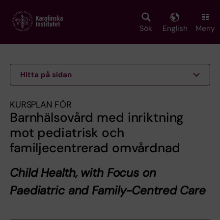
Skip
to
main
Sök
English
Meny
content
Hitta på sidan
KURSPLAN FÖR
Barnhälsovård med inriktning
mot pediatrisk och
familjecentrerad omvårdnad
Child Health, with Focus on
Paediatric and Family-Centred Care