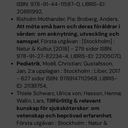
ISBN: 978-91-44-11587-0, LIBRIS-ID:
20891992,
Risholm Mothander, Pia; Broberg, Anders,
Att möta små barn och deras föräldrar i
vården
:
om anknytning, utveckling och
samspel
, Första utgåvan : [Stockholm] :
Natur & Kultur, [2018] - 279 sidor ISBN:
978-91-27-82234-4, LIBRIS-ID: 22105070,
Pediatrik
, Moëll, Christian; Gustafsson,
Jan, 2:a upplagan : Stockholm : Liber, 2017
- 627 sidor ISBN: 9789147112968, LIBRIS-
ID: 21139754,
Thiele Schwarz, Ulrica von; Hasson, Henna;
Wallin, Lars,
Tillförlitlig & relevant
kunskap för sjuksköterskor
:
om
vetenskap och beprövad erfarenhet
,
Första utgåvan : Stockholm : Natur &