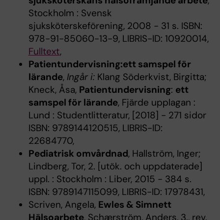
sjuksköterskans hälsofrämjande arbete
,
Stockholm : Svensk
sjuksköterskeförening, 2008 - 31 s. ISBN:
978-91-85060-13-9, LIBRIS-ID: 10920014,
Fulltext
,
Patientundervisning:ett samspel för
lärande
,
Ingår i:
Klang Söderkvist, Birgitta;
Kneck, Åsa,
Patientundervisning
:
ett
samspel för lärande
, Fjärde upplagan :
Lund : Studentlitteratur, [2018] - 271 sidor
ISBN: 9789144120515, LIBRIS-ID:
22684770,
Pediatrisk omvårdnad
, Hallström, Inger;
Lindberg, Tor, 2. [utök. och uppdaterade]
uppl. : Stockholm : Liber, 2015 - 384 s.
ISBN: 9789147115099, LIBRIS-ID: 17978431,
Scriven, Angela,
Ewles & Simnett
Hälsoarbete
, Schærström, Anders, 3., rev.