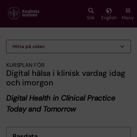
Skip
to
main
Sök
English
Meny
content
Hitta på sidan
KURSPLAN FÖR
Digital hälsa i klinisk vardag idag
och imorgon
Digital Health in Clinical Practice
Today and Tomorrow
Basdata