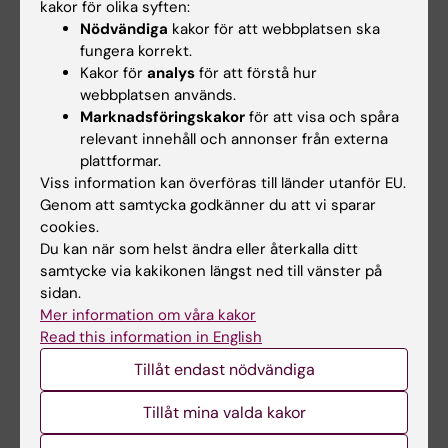
kakor för olika syften:
Student som ej är godkänd efter ordinarie
Nödvändiga
kakor för att webbplatsen ska
examinationstillfälle har rätt att delta vid
fungera korrekt.
Kakor för
analys
för att förstå hur
ytterligare fem examinationstillfällen. Om
webbplatsen används.
studenten ej är godkänd efter fyra
Marknadsföringskakor
för att visa och spåra
provtillfällen uppmanas denna att uppsöka
relevant innehåll och annonser från externa
studievägledaren. Om studenten genomfört
plattformar.
Viss information kan överföras till länder utanför EU.
sex underkända tentamina/prov ges inte
Genom att samtycka godkänner du att vi sparar
något ytterligare examinationstillfälle. Som
cookies.
examinationstillfälle räknas de gånger
Du kan när som helst ändra eller återkalla ditt
studenten deltagit i ett och samma prov.
samtycke via kakikonen längst ned till vänster på
sidan.
Inlämning av en blank tentamen betraktas
Mer information om våra kakor
som en tentamen. Försenad inlämning räknas
Read this information in English
som icke deltagade vid examinationstillfället
Tillåt endast nödvändiga
Examinationstillfälle till vilket studenten anmält
sig till men inte deltagit vid räknas som
Tillåt mina valda kakor
examinationstillfälle.