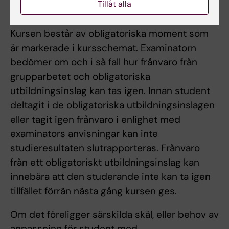
Tillåt alla
Obligatoriskt deltagande
Kursen består av obligatoriska moment som
är markerade i kursschemat. Examinatorn
bedömer om och i så fall hur frånvaro från
grupparbetet och obligatoriska
utbildningsinslag kan tas igen. Innan student
deltagit i de obligatoriska utbildningsinslagen
eller tagit igen frånvaro i enlighet med
examinators anvisningar kan inte
studieresultaten slutrapporteras. Frånvaro
från ett obligatoriskt utbildningsinslag kan
innebära att den studerande inte kan ta igen
tillfället förrän nästa gång kursen ges.
Om det föreligger särskilda skäl, eller behov av
anpassning för student med