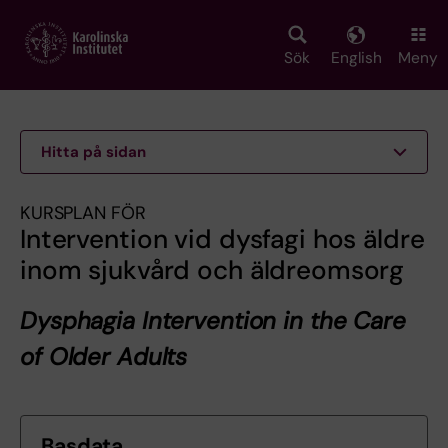
Skip
to
main
Sök
English
Meny
content
Hitta på sidan
KURSPLAN FÖR
Intervention vid dysfagi hos äldre
inom sjukvård och äldreomsorg
Dysphagia Intervention in the Care
of Older Adults
Basdata