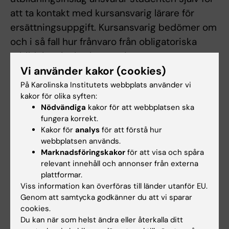
att ta kontakt med kursansvarig lärare för
ersättningsuppgift. Kursansvarig bedömer om
och i så fall hur frånvaro från obligatoriska
utbildningsinslag kan tas igen.
Vi använder kakor (cookies)
Innan studenten deltagit i de obligatoriska
utbildningsinslagen eller tagit igen frånvaro i
På Karolinska Institutets webbplats använder vi
kakor för olika syften:
enlighet med kursansvarigs anvisningar kan
Nödvändiga
kakor för att webbplatsen ska
inte studieresultaten slutrapporteras.
fungera korrekt.
Kakor för
analys
för att förstå hur
webbplatsen används.
Examination
Marknadsföringskakor
för att visa och spåra
relevant innehåll och annonser från externa
Kursen examineras med en individuell skriftlig
plattformar.
rapport som också presenteras muntligt på
Viss information kan överföras till länder utanför EU.
ett avslutande seminarium. I examinationen
Genom att samtycka godkänner du att vi sparar
ingår även att kamratgranska en medstudents
cookies.
Du kan när som helst ändra eller återkalla ditt
rapport och att revidera egen rapport utifrån