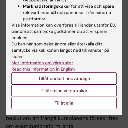
examination kan göra komplettering i
Marknadsföringskakor
för att visa och spåra
samband med ordinarie examination. Därefter
relevant innehåll och annonser från externa
ges möjlighet till examination vid ytterligare
plattformar.
fem tillfällen. Om studenten genomfört sex
Viss information kan överföras till länder utanför EU.
Genom att samtycka godkänner du att vi sparar
underkända inlämningar ges inte något
cookies.
ytterligare examinationstillfälle. Som
Du kan när som helst ändra eller återkalla ditt
examinationstillfälle räknas de gånger
samtycke via kakikonen längst ned till vänster på
studenten deltagit i ett och samma prov. För
sidan.
Mer information om våra kakor
sent inlämnade examinationsuppgifter
Read this information in English
beaktas ej. Studenter som inte lämnat in i tid
Tillåt endast nödvändiga
hänvisas till omtentamenstillfälle.
Tillåt mina valda kakor
Om det föreligger särskilda skäl, eller behov av
anpassning för studenter med
Tillåt alla
funktionsnedsättning får examinator fattar
beslut om att frångå kursplanens föreskrifter
om examinationsform, antal