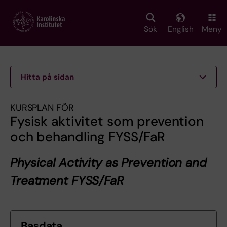
Skip
to
main
Sök
English
Meny
content
Hitta på sidan
KURSPLAN FÖR
Fysisk aktivitet som prevention
och behandling FYSS/FaR
Physical Activity as Prevention and
Treatment FYSS/FaR
Basdata