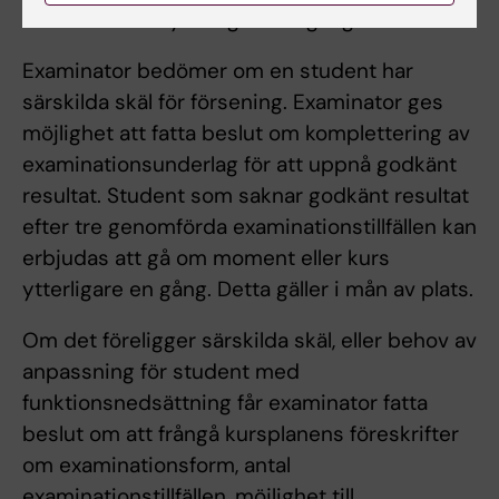
det momentet ytterligare en gång.
Examinator bedömer om en student har
särskilda skäl för försening. Examinator ges
möjlighet att fatta beslut om komplettering av
examinationsunderlag för att uppnå godkänt
resultat. Student som saknar godkänt resultat
efter tre genomförda examinationstillfällen kan
erbjudas att gå om moment eller kurs
ytterligare en gång. Detta gäller i mån av plats.
Om det föreligger särskilda skäl, eller behov av
anpassning för student med
funktionsnedsättning får examinator fatta
beslut om att frångå kursplanens föreskrifter
om examinationsform, antal
examinationstillfällen, möjlighet till