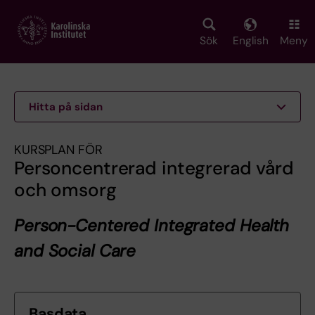
Skip
to
main
Sök
English
Meny
content
Hitta på sidan
KURSPLAN FÖR
Personcentrerad integrerad vård
och omsorg
Person-Centered Integrated Health
and Social Care
Basdata