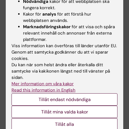
Nödvändiga
kakor för att webbplatsen ska
examinationstillfälle har rätt att delta vid
fungera korrekt.
Kakor för
analys
för att förstå hur
ytterligare fem examinationstillfällen. Detta
webbplatsen används.
gäller inte då kursen har upphört eller
Marknadsföringskakor
för att visa och spåra
genomgått större förändringar. Om studenten
relevant innehåll och annonser från externa
plattformar.
genomfört sex underkända tentamina/prov
Viss information kan överföras till länder utanför EU.
ges inte något ytterligare examinationstillfälle.
Genom att samtycka godkänner du att vi sparar
Som examinationstillfälle räknas de gånger
cookies.
studenten deltagit i ett och samma prov.
Du kan när som helst ändra eller återkalla ditt
samtycke via kakikonen längst ned till vänster på
Inlämning av blank skrivning räknas som
sidan.
examinationstillfälle.
Mer information om våra kakor
Read this information in English
För sent inlämnade examinationsuppgifter
Tillåt endast nödvändiga
beaktas ej. Studenter som inte lämnat in i tid
hänvisas till omtentamenstillfället. Vid
Tillåt mina valda kakor
underkänt betyg på praktiskt moment har
Tillåt alla
studenten rätt att genomgå examination av