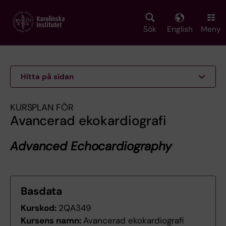
Skip
to
main
Sök
English
Meny
content
Hitta på sidan
KURSPLAN FÖR
Avancerad ekokardiografi
Advanced Echocardiography
Basdata
Kurskod:
2QA349
Kursens namn:
Avancerad ekokardiografi