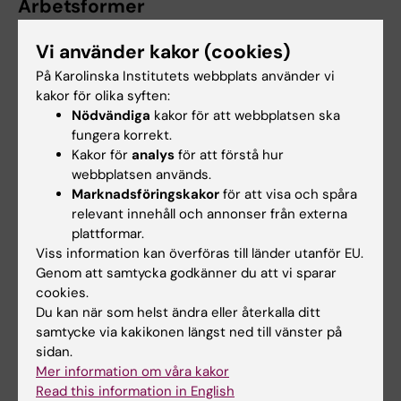
Arbetsformer
Pedagogiken kommer att utgå från
Vi använder kakor (cookies)
studentcentrerad och studentaktiverad
På Karolinska Institutets webbplats använder vi
pedagogik. Undervisningen bedrivs i form av
kakor för olika syften:
föreläsningar, självstudier,
Nödvändiga
kakor för att webbplatsen ska
fungera korrekt.
inlämningsuppgifter, grupparbeten samt
Kakor för
analys
för att förstå hur
seminarier med kliniska fall.
webbplatsen används.
Marknadsföringskakor
för att visa och spåra
relevant innehåll och annonser från externa
Examination
plattformar.
Viss information kan överföras till länder utanför EU.
Studenterna examineras med skriftliga
Genom att samtycka godkänner du att vi sparar
inlämningsuppgifter (U/G/VG) och muntliga
cookies.
presentationer (U/G).
Du kan när som helst ändra eller återkalla ditt
samtycke via kakikonen längst ned till vänster på
Student som ej är godkänd efter ordinarie
sidan.
examinationstillfälle har rätt att delta vid
Mer information om våra kakor
Read this information in English
ytterligare fem examinationstillfällen. Om