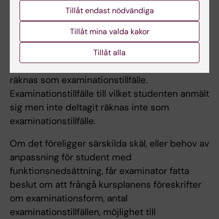
Tillåt endast nödvändiga
studenten genomfört sex underkända
tentamina/prov ges inte något ytterligare
Tillåt mina valda kakor
examinationstillfälle. Som examinationstillfälle
räknas de gånger studenten deltagit i ett och
Tillåt alla
samma prov. Inlämning av blank skrivning
räknas som examinationstillfälle.
Examinationstillfälle till vilket studenten anmält
sig men inte deltagit räknas inte som
examinationstillfälle.
Om det föreligger särskilda skäl, eller behov av
anpassning för student med
funktionsnedsättning, får examinator fatta
beslut om att frångå kursplanens föreskrifter
om examinationsform, antal
examinationstillfällen, möjlighet till