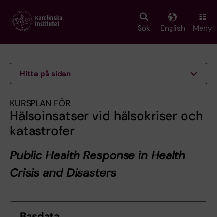
Skip
to
main
Sök
English
Meny
content
Hitta på sidan
KURSPLAN FÖR
Hälsoinsatser vid hälsokriser och
katastrofer
Public Health Response in Health
Crisis and Disasters
Basdata