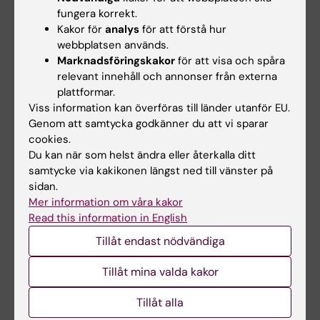
studenten deltagit i ett och samma prov.
fungera korrekt.
Kakor för
analys
för att förstå hur
Inlämning av blank skrivning räknas som
webbplatsen används.
examinationstillfälle. Examinationstillfälle till
Marknadsföringskakor
för att visa och spåra
vilket studenten anmält sig men inte deltagit
relevant innehåll och annonser från externa
räknas inte som examinationstillfälle.
plattformar.
Viss information kan överföras till länder utanför EU.
Genom att samtycka godkänner du att vi sparar
Om det föreligger särskilda skäl, eller behov av
cookies.
anpassning för student med
Du kan när som helst ändra eller återkalla ditt
funktionsnedsättning, får examinator fatta
samtycke via kakikonen längst ned till vänster på
beslut om att frångå kursplanens föreskrifter
sidan.
Mer information om våra kakor
om examinationsform, antal
Read this information in English
examinationstillfällen, möjlighet till
Tillåt endast nödvändiga
komplettering eller undantag från
obligatoriska utbildningsmoment, m.m.
Tillåt mina valda kakor
Innehåll och lärandemål samt nivån på
Tillåt alla
förväntade färdigheter, kunskaper och