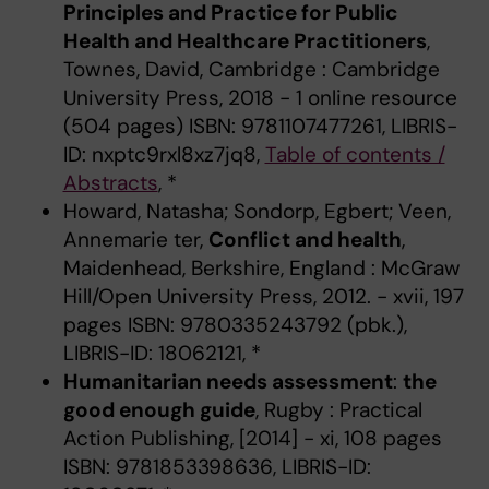
Principles and Practice for Public
Health and Healthcare Practitioners
,
Townes, David, Cambridge : Cambridge
University Press, 2018 - 1 online resource
(504 pages) ISBN: 9781107477261, LIBRIS-
ID: nxptc9rxl8xz7jq8,
Table of contents /
Abstracts
, *
Howard, Natasha; Sondorp, Egbert; Veen,
Annemarie ter,
Conflict and health
,
Maidenhead, Berkshire, England : McGraw
Hill/Open University Press, 2012. - xvii, 197
pages ISBN: 9780335243792 (pbk.),
LIBRIS-ID: 18062121, *
Humanitarian needs assessment
:
the
good enough guide
, Rugby : Practical
Action Publishing, [2014] - xi, 108 pages
ISBN: 9781853398636, LIBRIS-ID: