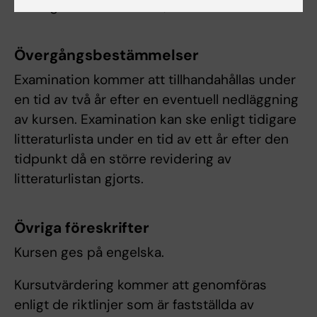
förmågor får inte ändras, tas bort eller sänkas.
Övergångsbestämmelser
Examination kommer att tillhandahållas under
en tid av två år efter en eventuell nedläggning
av kursen. Examination kan ske enligt tidigare
litteraturlista under en tid av ett år efter den
tidpunkt då en större revidering av
litteraturlistan gjorts.
Övriga föreskrifter
Kursen ges på engelska.
Kursutvärdering kommer att genomföras
enligt de riktlinjer som är fastställda av