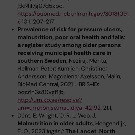
jtkf4lf7g07d5kpd,
https://pubmed.ncbi.nlm.nih.gov/30181091
/
, 10:1, 207-217,
Prevalence of risk for pressure ulcers,
malnutrition, poor oral health and falls
:
a register study among older persons
receiving municipal health care in
southern Sweden
, Neziraj, Merita;
Hellman, Peter; Kumlien, Christine;
Andersson, Magdalena; Axelsson, Malin,
BioMed Central, 2021 LIBRIS-ID:
bqcrln3s80vgf1jb,
http://urn.kb.se/resolve?
urn=urn:nbn:se:mau:diva-42192
, 21:1,
Dent, E; Wright, O. R. L; Woo, J,
Malnutrition in older adults
, Hoogendijk,
E. O., 2023
Ingår i:
The Lancet
:
North