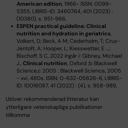
American edition
, 1966- ISSN: 0099-
5355, LIBRIS-ID: 3460764, 401 (2023) :
(10380), s. 951-966,
ESPEN practical guideline: Clinical
nutrition and hydration in geriatrics
,
Volkert, D; Beck, A M; Cederholm, T; Cruz-
Jentoft, A; Hooper, L; Kiesswetter, E ...;
Bischoff, S C, 2022
Ingår i:
Gibney, Michael
J.,
Clinical nutrition
, Oxford ;b Blackwell
Science,c 2005 : Blackwell Science, 2005
- xvi, 480s. ISBN: 0-632-05626-6, LIBRIS-
ID: 10016087, 41 (2022) : (4), s. 958-989,
Utöver rekommenderad litteratur kan
ytterligare vetenskapliga publikationer
tillkomma