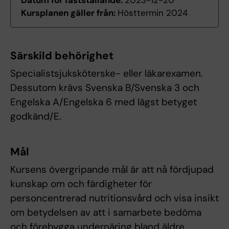
Datum för fastställande:
2023-12-20
Kursplanen gäller från:
Hösttermin 2024
Särskild behörighet
Specialistsjuksköterske- eller läkarexamen.
Dessutom krävs Svenska B/Svenska 3 och
Engelska A/Engelska 6 med lägst betyget
godkänd/E.
Mål
Kursens övergripande mål är att nå fördjupad
kunskap om och färdigheter för
personcentrerad nutritionsvård och visa insikt
om betydelsen av att i samarbete bedöma
och förebygga undernäring bland äldre