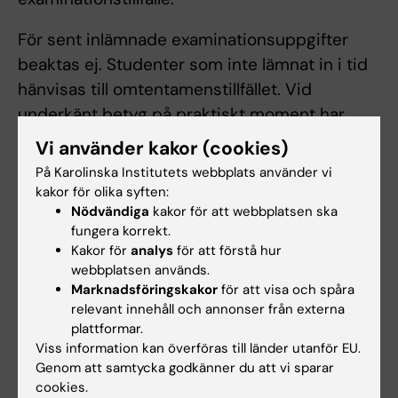
För sent inlämnade examinationsuppgifter
beaktas ej. Studenter som inte lämnat in i tid
hänvisas till omtentamenstillfället. Vid
underkänt betyg på praktiskt moment har
studenten rätt att genomgå examination av
Vi använder kakor (cookies)
det momentet ytterligare en gång.
På Karolinska Institutets webbplats använder vi
kakor för olika syften:
Examinator bedömer om en student har
Nödvändiga
kakor för att webbplatsen ska
särskilda skäl för försening. Examinator ges
fungera korrekt.
Kakor för
analys
för att förstå hur
möjlighet att fatta beslut om komplettering av
webbplatsen används.
examinationsunderlag för att uppnå godkänt
Marknadsföringskakor
för att visa och spåra
resultat. Student som saknar godkänt resultat
relevant innehåll och annonser från externa
efter tre genomförda examinationstillfällen kan
plattformar.
Viss information kan överföras till länder utanför EU.
erbjudas att gå om moment eller kurs
Genom att samtycka godkänner du att vi sparar
ytterligare en gång. Detta gäller i mån av plats.
cookies.