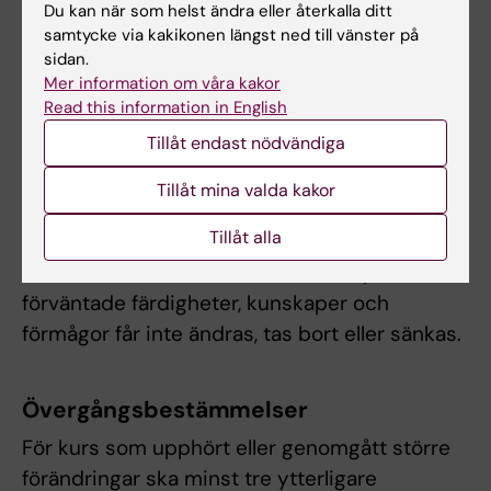
Du kan när som helst ändra eller återkalla ditt
Om det föreligger särskilda skäl, eller behov av
samtycke via kakikonen längst ned till vänster på
anpassning för student med
sidan.
Mer information om våra kakor
funktionsnedsättning får examinator fatta
Read this information in English
beslut om att frångå kursplanens föreskrifter
Tillåt endast nödvändiga
om examinationsform, antal
examinationstillfällen, möjlighet till
Tillåt mina valda kakor
komplettering eller undantag från
Tillåt alla
obligatoriska utbildningsmoment, m.m.
Innehåll och lärandemål samt nivån på
förväntade färdigheter, kunskaper och
förmågor får inte ändras, tas bort eller sänkas.
Övergångsbestämmelser
För kurs som upphört eller genomgått större
förändringar ska minst tre ytterligare