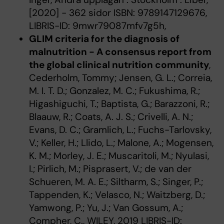
[2020] - 362 sidor ISBN: 9789147129676,
LIBRIS-ID: 9mwr79087mfv7g5h,
GLIM criteria for the diagnosis of
malnutrition - A consensus report from
the global clinical nutrition community
,
Cederholm, Tommy; Jensen, G. L.; Correia,
M. I. T. D.; Gonzalez, M. C.; Fukushima, R.;
Higashiguchi, T.; Baptista, G.; Barazzoni, R.;
Blaauw, R.; Coats, A. J. S.; Crivelli, A. N.;
Evans, D. C.; Gramlich, L.; Fuchs-Tarlovsky,
V.; Keller, H.; Llido, L.; Malone, A.; Mogensen,
K. M.; Morley, J. E.; Muscaritoli, M.; Nyulasi,
I.; Pirlich, M.; Pisprasert, V.; de van der
Schueren, M. A. E.; Siltharm, S.; Singer, P.;
Tappenden, K.; Velasco, N.; Waitzberg, D.;
Yamwong, P.; Yu, J.; Van Gossum, A.;
Compher, C., WILEY, 2019 LIBRIS-ID: