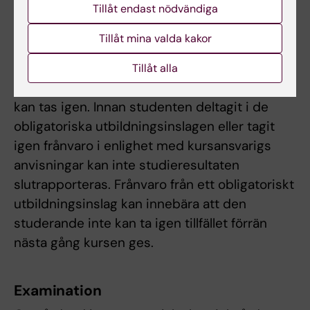
Tillåt endast nödvändiga
Verksamhetsintegrerat lärande är alltid
obligatorisk, i övrigt hänvisas till kursschema
Tillåt mina valda kakor
där obligatoriska moment är angivna.
Kursansvarig bedömer om och i så fall hur
Tillåt alla
frånvaro från obligatoriska utbildningsinslag
kan tas igen. Innan studenten deltagit i de
obligatoriska utbildningsinslagen eller tagit
igen frånvaro i enlighet med kursansvarigs
anvisningar kan inte studieresultaten
slutrapporteras. Frånvaro från ett obligatoriskt
utbildningsinslag kan innebära att den
studerande inte kan ta igen tillfället förrän
nästa gång kursen ges.
Examination