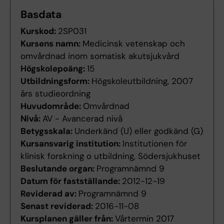
Basdata
Kurskod:
2SP031
Kursens namn:
Medicinsk vetenskap och
omvårdnad inom somatisk akutsjukvård
Högskolepoäng:
15
Utbildningsform:
Högskoleutbildning, 2007
års studieordning
Huvudområde:
Omvårdnad
Nivå:
AV - Avancerad nivå
Betygsskala:
Underkänd (U) eller godkänd (G)
Kursansvarig institution:
Institutionen för
klinisk forskning o utbildning, Södersjukhuset
Beslutande organ:
Programnämnd 9
Datum för fastställande:
2012-12-19
Reviderad av:
Programnämnd 9
Senast reviderad:
2016-11-08
Kursplanen gäller från:
Vårtermin 2017