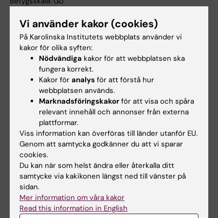
Betygsskala: GU
Specifik farmakologi för cirkulationsorganen
Vi använder kakor (cookies)
(hjärta/kärl/njurar)
På Karolinska Institutets webbplats använder vi
kakor för olika syften:
Arbetsformer
Nödvändiga
kakor för att webbplatsen ska
fungera korrekt.
Undervisningen utgår från ett
Kakor för
analys
för att förstå hur
problemorienterat och kollaborativt synsätt
webbplatsen används.
på lärande där arbetsformerna ger
Marknadsföringskakor
för att visa och spåra
förutsättning för att studenten aktivt tar
relevant innehåll och annonser från externa
plattformar.
ansvar för sitt lärande. De arbetsformer som
Viss information kan överföras till länder utanför EU.
används är föreläsningar, litteraturstudier,
Genom att samtycka godkänner du att vi sparar
seminarier, webbaserade hjälpmedel samt
cookies.
Du kan när som helst ändra eller återkalla ditt
fältstudier i klinik.
samtycke via kakikonen längst ned till vänster på
sidan.
Kursen ges som campusutbildning med stöd
Mer information om våra kakor
av en nätbaserad kommunikationsplattform.
Read this information in English