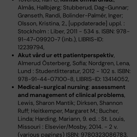
Almås, Hallbjørg; Stubberud, Dag-Gunnar;
Grønseth, Randi, Bolinder-Palmér, Inger;
Olsson, Kristina, 2., [uppdaterade] uppl. :
Stockholm : Liber, 2011 - 534 s. ISBN: 978-
91-47-09920-7 (inb.), LIBRIS-ID:
12239794,
Akut vård ur ett patientperspektiv
,
Almerud Österberg, Sofia; Nordgren, Lena,
Lund : Studentlitteratur, 2012 - 102 s. ISBN:
978-91-44-07100-8, LIBRIS-ID: 13414052,
Medical-surgical nursing
:
assessment
and management of clinical problems
,
Lewis, Sharon Mantik; Dirksen, Shannon
Ruff; Heitkemper, Margaret M.; Bucher,
Linda; Harding, Mariann, 9. ed. : St. Louis,
Missouri : Elsevier/Mosby, 2014. - 2 v.
(various pagings) ISBN: 9780323086783,