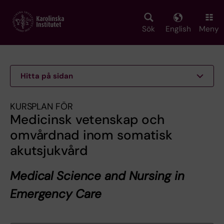
Skip
to
main
Sök
English
Meny
content
Hitta på sidan
KURSPLAN FÖR
Medicinsk vetenskap och
omvårdnad inom somatisk
akutsjukvård
Medical Science and Nursing in
Emergency Care