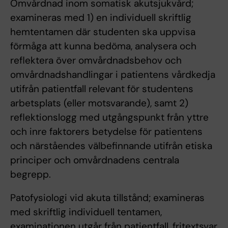
Omvårdnad inom somatisk akutsjukvård;
examineras med 1) en individuell skriftlig
hemtentamen där studenten ska uppvisa
förmåga att kunna bedöma, analysera och
reflektera över omvårdnadsbehov och
omvårdnadshandlingar i patientens vårdkedja
utifrån patientfall relevant för studentens
arbetsplats (eller motsvarande), samt 2)
reflektionslogg med utgångspunkt från yttre
och inre faktorers betydelse för patientens
och närståendes välbefinnande utifrån etiska
principer och omvårdnadens centrala
begrepp.
Patofysiologi vid akuta tillstånd; examineras
med skriftlig individuell tentamen,
examinationen utgår från patientfall, fritextsvar