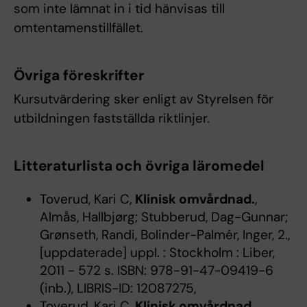
som inte lämnat in i tid hänvisas till
omtentamenstillfället.
Övriga föreskrifter
Kursutvärdering sker enligt av Styrelsen för
utbildningen fastställda riktlinjer.
Litteraturlista och övriga läromedel
Toverud, Kari C,
Klinisk omvårdnad.
,
Almås, Hallbjørg; Stubberud, Dag-Gunnar;
Grønseth, Randi, Bolinder-Palmér, Inger, 2.,
[uppdaterade] uppl. : Stockholm : Liber,
2011 - 572 s. ISBN: 978-91-47-09419-6
(inb.), LIBRIS-ID: 12087275,
Toverud, Kari C,
Klinisk omvårdnad.
,