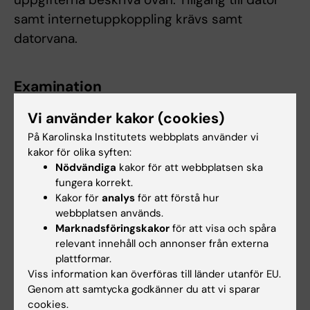
samt internetuppkoppling krävs samt
datorvana.
Examination
Examinationen sker dels genom en skriftlig
Vi använder kakor (cookies)
inlämningsuppgift med fokus på jämlik vård
På Karolinska Institutets webbplats använder vi
och etiskt förhållningssätt och dels vid en
kakor för olika syften:
simuleringsövning med ett fiktivt patientfall.
Nödvändiga
kakor för att webbplatsen ska
fungera korrekt.
Kakor för
analys
för att förstå hur
Student som ej är godkänd efter ordinarie
webbplatsen används.
examinationstillfälle har rätt att delta vid
Marknadsföringskakor
för att visa och spåra
ytterligare fem examinationstillfällen. Om
relevant innehåll och annonser från externa
studenten genomfört sex underkända
plattformar.
Viss information kan överföras till länder utanför EU.
tentamina/prov ges inte något ytterligare
Genom att samtycka godkänner du att vi sparar
examinationstillfälle. Som examinationstillfälle
cookies.