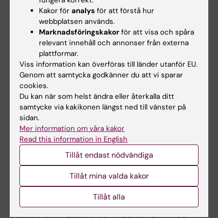
fungera korrekt.
studerande inte kan ta igen tillfället förrän
Kakor för
analys
för att förstå hur
nästa gång kursen ges.
webbplatsen används.
Marknadsföringskakor
för att visa och spåra
Vid frånvaro från seminariet skall skriftlig
relevant innehåll och annonser från externa
ersättningsuppgift inlämnas för godkännande
plattformar.
enligt kursansvarigs anvisningar.
Viss information kan överföras till länder utanför EU.
Genom att samtycka godkänner du att vi sparar
cookies.
Student som ej är godkänd efter ordinarie
Du kan när som helst ändra eller återkalla ditt
examinationstillfälle har rätt att delta vid
samtycke via kakikonen längst ned till vänster på
ytterligare fem examinationstillfällen. Detta
sidan.
gäller inte då kursen har upphört eller
Mer information om våra kakor
Read this information in English
genomgått större förändringar.
Tillåt endast nödvändiga
Om studenten genomfört sex underkända
Tillåt mina valda kakor
tentamina/prov ges inte något ytterligare
examinationstillfälle. Som examinationstillfälle
Tillåt alla
räknas de gånger studenten deltagit i ett och