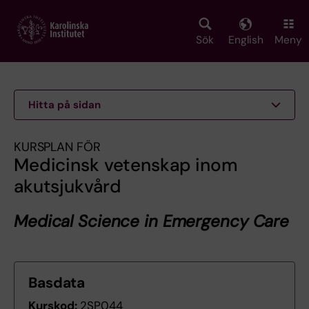
Skip
to
main
Sök
English
Meny
content
Hitta på sidan
KURSPLAN FÖR
Medicinsk vetenskap inom
akutsjukvård
Medical Science in Emergency Care
Basdata
Kurskod:
2SP044