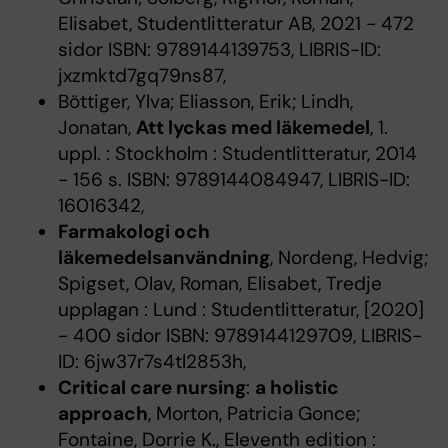
Elisabet, Studentlitteratur AB, 2021 - 472
sidor ISBN: 9789144139753, LIBRIS-ID:
jxzmktd7gq79ns87,
Böttiger, Ylva; Eliasson, Erik; Lindh,
Jonatan,
Att lyckas med läkemedel
, 1.
uppl. : Stockholm : Studentlitteratur, 2014
- 156 s. ISBN: 9789144084947, LIBRIS-ID:
16016342,
Farmakologi och
läkemedelsanvändning
, Nordeng, Hedvig;
Spigset, Olav, Roman, Elisabet, Tredje
upplagan : Lund : Studentlitteratur, [2020]
- 400 sidor ISBN: 9789144129709, LIBRIS-
ID: 6jw37r7s4tl2853h,
Critical care nursing
:
a holistic
approach
, Morton, Patricia Gonce;
Fontaine, Dorrie K., Eleventh edition :