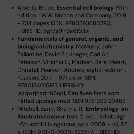
Alberts, Bruce,
Essential cell biology
, Fifth
edition. : W.W. Norton and Company, 2019
- 734 pages ISBN: 9780393680393,
LIBRIS-ID: 5gf2g9ln3s6t33vl
Fundamentals of general, organic, and
biological chemistry
, McMurry, John;
Ballantine, David S.; Hoeger, Carl A.;
Peterson, Virginia E.; Madsen, Sara; Meert,
Christel; Pearson, Andrew, eighth edition :
Pearson, 2017 - 971 sidor ISBN:
9780134015187, LIBRIS-ID:
jszqwtjhgdhb6np1, Den även finns som
häftad upplaga med ISBN 9781292123462
Mitchell, Barry; Sharma, R.,
Embryology
:
an
illustrated colour text
, 2. ed.. : Edinburgh
: Churchill Livingstone, cop. 2009. - vii, 85
s. ISBN: 978-0-7020-3225-7, LIBRIS-ID: