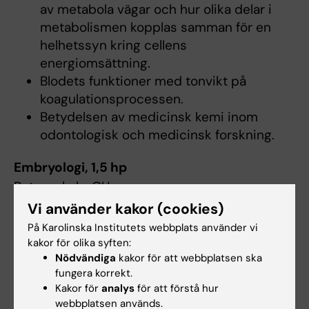
av metabola vägar och hur olika delar i
metabolismen kopplas samman för en
helhetssyn kring cellens
energiomsättning.
Blodets funktioner med tonvikt på
koagulationsprocessen.
Betydelsen av medicinsk kemi inom
odontologisk och medicinsk forskning.
Embryologi, 1,5 hp
Betygsskala: GU
Vi använder kakor (cookies)
Momentet omfattar:
På Karolinska Institutets webbplats använder vi
kakor för olika syften:
Bildandet av groddblad och neuralrör.
Nödvändiga
kakor för att webbplatsen ska
Embryonal- och fosterutveckling
fungera korrekt.
inklusive avvikelser i det normala
Kakor för
analys
för att förstå hur
förloppet med relevans för blivande
webbplatsen används.