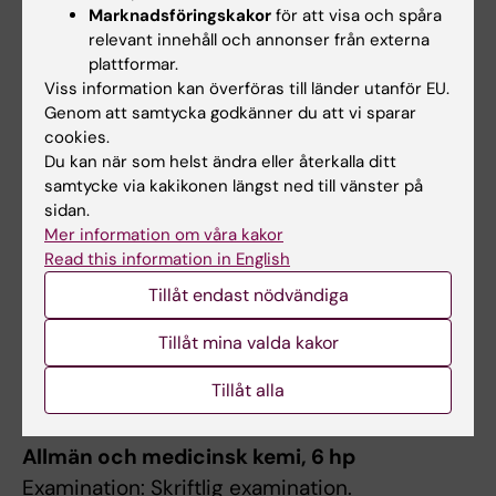
Marknadsföringskakor
för att visa och spåra
tandläkare.
relevant innehåll och annonser från externa
plattformar.
Viss information kan överföras till länder utanför EU.
Arbetsformer
Genom att samtycka godkänner du att vi sparar
Föreläsningar, digitala föreläsningar med
cookies.
Du kan när som helst ändra eller återkalla ditt
uppföljande seminarier (flipped classroom),
samtycke via kakikonen längst ned till vänster på
seminarier, quizer, grupparbete och
sidan.
laborationer.
Mer information om våra kakor
Read this information in English
Tillåt endast nödvändiga
Examination
Cell- och molekylärbiologi, 4 hp
Tillåt mina valda kakor
Examination: Skriftlig examination.
Tillåt alla
Obligatorier: Reflektionsseminarium.
Allmän och medicinsk kemi, 6 hp
Examination: Skriftlig examination.