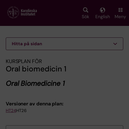
Skip
to
main
Sök
English
Meny
content
Hitta på sidan
KURSPLAN FÖR
Oral biomedicin 1
Oral Biomedicine 1
Versioner av denna plan:
HT24
HT26