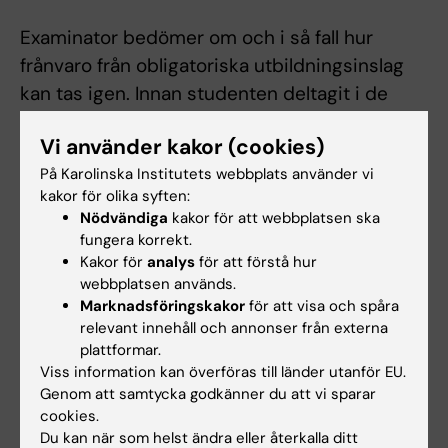
Examinator bedömer om och i så fall hur
frånvaro från obligatoriska utbildningsinslag
kan tas igen. Innan studenten deltagit i de
obligatoriska utbildningsinslagen eller tagit
Vi använder kakor (cookies)
igen frånvaro i enlighet med examinators
På Karolinska Institutets webbplats använder vi
anvisningar kan inte studieresultaten
kakor för olika syften:
slutrapporteras. Frånvaro från ett obligatoriskt
Nödvändiga
kakor för att webbplatsen ska
utbildningsinslag kan innebära att den
fungera korrekt.
studerande inte kan ta igen tillfället förrän
Kakor för
analys
för att förstå hur
webbplatsen används.
nästa gång kursen ges.
Marknadsföringskakor
för att visa och spåra
relevant innehåll och annonser från externa
Student som ej är godkänd efter ordinarie
plattformar.
examinationstillfälle har rätt att delta vid
Viss information kan överföras till länder utanför EU.
ytterligare fem examinationstillfällen. Om
Genom att samtycka godkänner du att vi sparar
cookies.
studenten genomfört sex underkända
Du kan när som helst ändra eller återkalla ditt
tentamina/prov ges inte något ytterligare