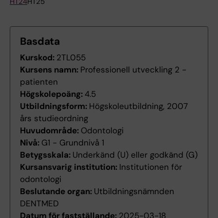
HT24
HT25
Basdata
Kurskod:
2TL055
Kursens namn:
Professionell utveckling 2 -
patienten
Högskolepoäng:
4.5
Utbildningsform:
Högskoleutbildning, 2007
års studieordning
Huvudområde:
Odontologi
Nivå:
G1 - Grundnivå 1
Betygsskala:
Underkänd (U) eller godkänd (G)
Kursansvarig institution:
Institutionen för
odontologi
Beslutande organ:
Utbildningsnämnden
DENTMED
Datum för fastställande:
2025-03-18