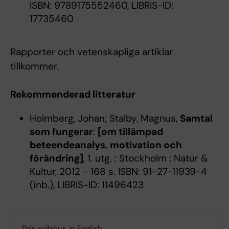
ISBN: 9789175552460, LIBRIS-ID:
17735460
Rapporter och vetenskapliga artiklar
tillkommer.
Rekommenderad litteratur
Holmberg, Johan; Stalby, Magnus,
Samtal
som fungerar
:
[om tillämpad
beteendeanalys, motivation och
förändring]
, 1. utg. : Stockholm : Natur &
Kultur, 2012 - 168 s. ISBN: 91-27-11939-4
(inb.), LIBRIS-ID: 11496423
This syllabus in English