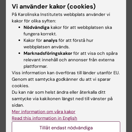
examinationstillfälle har rätt att delta vid
Vi använder kakor (cookies)
ytterligare fem examinationstillfällen. Om
På Karolinska Institutets webbplats använder vi
kakor för olika syften:
studenten genomfört sex underkända
Nödvändiga
kakor för att webbplatsen ska
tentamina/prov ges inte något ytterligare
fungera korrekt.
examinationstillfälle. Som examinationstillfälle
Kakor för
analys
för att förstå hur
räknas de gånger studenten deltagit i ett och
webbplatsen används.
Marknadsföringskakor
för att visa och spåra
samma prov. Inlämning av blank skrivning
relevant innehåll och annonser från externa
räknas som examinationstillfälle.
plattformar.
Examinationstillfälle till vilket studenten anmält
Viss information kan överföras till länder utanför EU.
sig men inte deltagit räknas inte som
Genom att samtycka godkänner du att vi sparar
cookies.
examinationstillfälle.
Du kan när som helst ändra eller återkalla ditt
samtycke via kakikonen längst ned till vänster på
Om det föreligger särskilda skäl, eller behov av
sidan.
anpassning för student med
Mer information om våra kakor
funktionsnedsättning, får examinator fatta
Read this information in English
beslut om att frångå kursplanens föreskrifter
Tillåt endast nödvändiga