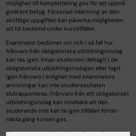
möjlighet till komplettering ges för att uppnå
godkänt betyg. Försenad inlämning av den
skriftliga uppgiften kan påverka möjligheten
att bli bedömd under kurstillfället.
Examinator bedömer om och i så fall hur
frånvaro från obligatoriska utbildningsinslag
kan tas igen. Innan studenten deltagit i de
obligatoriska utbildningsinslagen eller tagit
igen frånvaro i enlighet med examinators
anvisningar kan inte studieresultaten
slutrapporteras. Frånvaro från ett obligatoriskt
utbildningsinslag kan innebära att den
studerande inte kan ta igen tillfället förrän
nästa gång kursen ges.
Student som ej är godkänd efter ordinarie