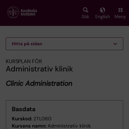
Skip
to
main
Sök
English
Meny
content
Hitta på sidan
KURSPLAN FÖR
Administrativ klinik
Clinic Administration
Basdata
Kurskod:
2TL060
Kursens namn:
Administrativ klinik