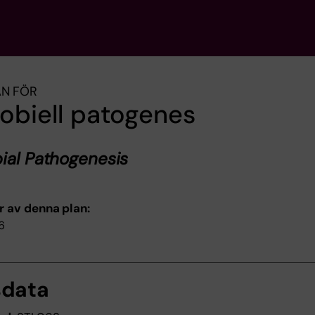
AN FÖR
obiell patogenes
ial Pathogenesis
r av denna plan:
6
sdata