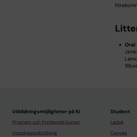
förekom
Litte
Oral
Jenki
Lamo
9lbx
Utbildningsmöjligheter på KI
Student
Program och fristående kurser
Ladok
Uppdragsutbildning
Canvas