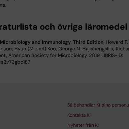
ma.
raturlista och övriga läromedel
 Microbiology and Immunology, Third Edition
, Howard F.
nson; Hyun (Michel) Koo; George N. Hajishengallis; Richar
nt, American Society for Microbiology, 2019 LIBRIS-ID:
ss2v76gbc187
Så behandlar KI dina personu
Kontakta KI
Nyheter från KI