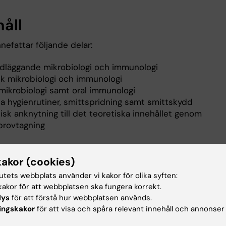
håll
nefattar följande delar:
dläggande mikrobiologi och immunologi
isk mikrobiologi och immunologi
 mikrobiologi samt oral immunologi
la hygienrutiner, smittspridning samt smittskydd
isk anknytning till det teoretiska innehållet genom
vprovtagning
tsformer
kakor (cookies)
tutets webbplats använder vi kakor för olika syften:
ngar, grupparbeten, seminarier, samt laborationer.
akor för att webbplatsen ska fungera korrekt.
lys
för att förstå hur webbplatsen används.
ingskakor
för att visa och spåra relevant innehåll och annonser
ination