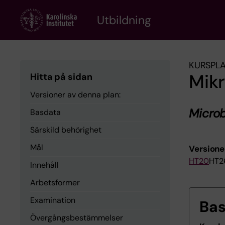
Skip
to
Utbildning
main
content
KURSPL
Mikr
Hitta på sidan
Versioner av denna plan:
Microb
Basdata
Särskild behörighet
Mål
Versione
HT20
HT2
Innehåll
Arbetsformer
Examination
Ba
Övergångsbestämmelser