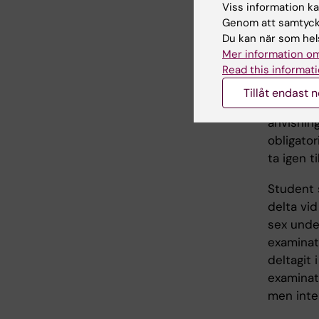
Viss information kan
Examinati
Genom att samtycka
Obligator
Du kan när som hels
Mer information om
Examinato
Read this informati
utbildnin
Tillåt endast 
utbildnin
anvisning
obligator
ta igen t
Student s
delta vi
sex unde
examinati
deltagit
examinati
men inte 