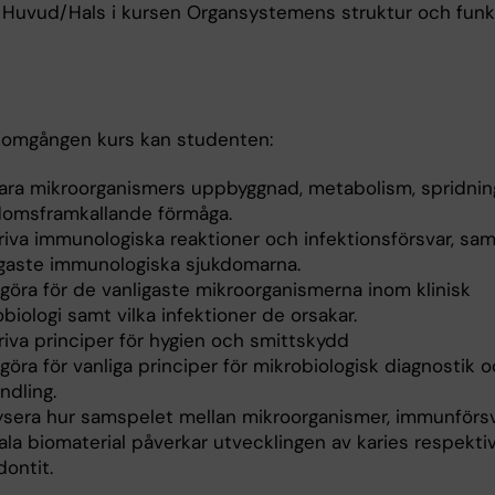
 Huvud/Hals i kursen Organsystemens struktur och funk
nomgången kurs kan studenten:
lara mikroorganismers uppbyggnad, metabolism, spridnin
domsframkallande förmåga.
riva immunologiska reaktioner och infektionsförsvar, sa
igaste immunologiska sjukdomarna.
göra för de vanligaste mikroorganismerna inom klinisk
biologi samt vilka infektioner de orsakar.
riva principer för hygien och smittskydd
öra för vanliga principer för mikrobiologisk diagnostik 
ndling.
ysera hur samspelet mellan mikroorganismer, immunförs
ala biomaterial påverkar utvecklingen av karies respekti
ontit.