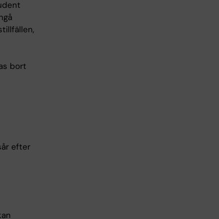
tudent
ångå
llfällen,
as bort
år efter
kan