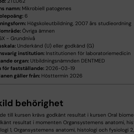
od:
2TL062
ns namn:
Mikrobiell patogenes
olepoäng:
6
dningsform:
Högskoleutbildning, 2007 års studieordning
dområde:
Övriga ämnen
GX - Grundnivå
sskala:
Underkänd (U) eller godkänd (G)
svarig institution:
Institutionen för laboratoriemedicin
tande organ:
Utbildningsnämnden DENTMED
för fastställande:
2026-03-19
anen gäller från:
Hösttermin 2026
kild behörighet
räde till kursen krävs godkänt resultat i kursen Oral biomed
känt resultat i momenten Organsystemens anatomi, hist
logi 1, Organsystemens anatomi, histologi och fysiologi 2