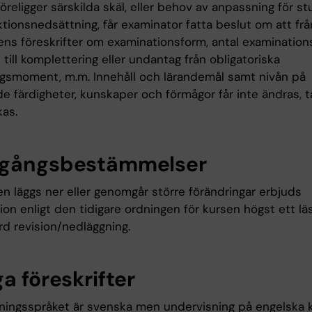
religger särskilda skäl, eller behov av anpassning för s
tionsnedsättning, får examinator fatta beslut om att fr
ns föreskrifter om examinationsform, antal examinationsti
 till komplettering eller undantag från obligatoriska
ngsmoment, m.m. Innehåll och lärandemål samt nivån på
e färdigheter, kunskaper och förmågor får inte ändras, t
kas.
gångsbestämmelser
n läggs ner eller genomgår större förändringar erbjuds
on enligt den tidigare ordningen för kursen högst ett läs
d revision/nedläggning.
a föreskrifter
ningsspråket är svenska men undervisning på engelska 