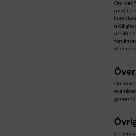
Om det fö
med funk
kursplane
möjlighet
utbildni
förväntad
eller sän
Över
Om kurse
examinati
genomför
Övrig
Undervis