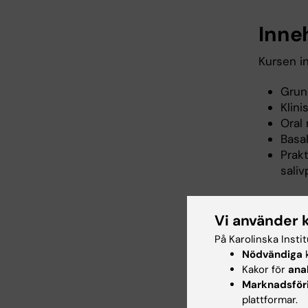
Inne
Kursen in
Grun
Klin
Oral
Basa
Prakt
sali
Arbe
Vi använder 
På Karolinska Insti
Föreläsni
Nödvändiga
k
Kakor för
ana
Marknadsför
Exam
plattformar.