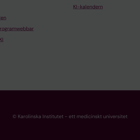
KI-kalendern
len
programwebbar
KI
© Karolinska Institutet - ett medicinskt universitet