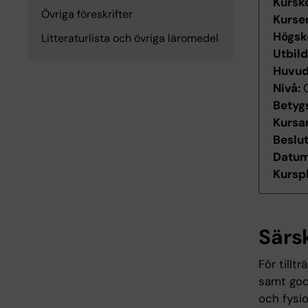
Kursk
Övriga föreskrifter
Kurse
Högsk
Litteraturlista och övriga läromedel
Utbil
Huvu
Nivå:
Betyg
Kursan
Beslu
Datum 
Kurspl
Särs
För tillt
samt god
och fysio