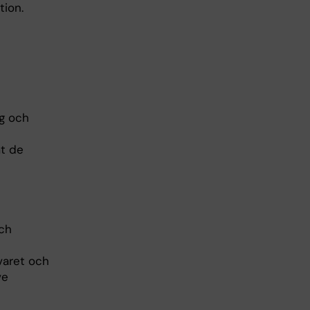
tion.
g och
mt de
och
varet och
ve