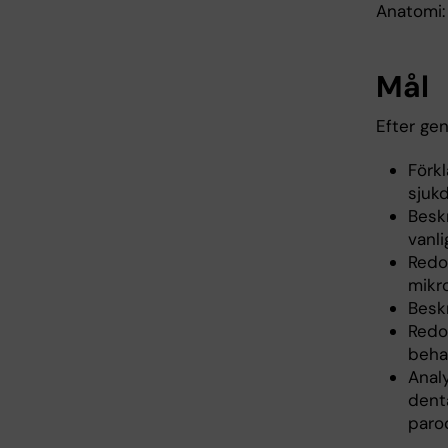
Anatomi:
Mål
Efter ge
Förk
sjuk
Besk
vanl
Redo
mikro
Besk
Redog
beha
Anal
dent
parod