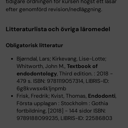
tidigare ordningen för kursen högst ett läsår
efter genomförd revision/nedläggning.
Litteraturlista och övriga läromedel
Obligatorisk litteratur
Bjørndal, Lars; Kirkevang, Lise-Lotte;
Whitworth, John M.,
Textbook of
endodontology
, Third edition. : 2018 -
479 s. ISBN: 9781119057314, LIBRIS-ID:
6g8kvwsx4k1jnpmb
Frisk, Fredrik; Kvist, Thomas,
Endodonti
,
Första upplagan : Stockholm : Gothia
fortbildning, [2018] - 144 sidor ISBN:
9789188099235, LIBRIS-ID: 22586803