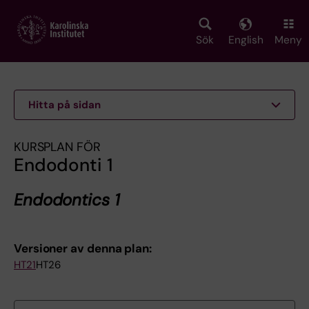
Skip
to
main
Sök
English
Meny
content
Hitta på sidan
KURSPLAN FÖR
Endodonti 1
Endodontics 1
Versioner av denna plan:
HT21
HT26