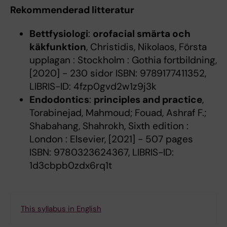
Rekommenderad litteratur
Bettfysiologi
:
orofacial smärta och
käkfunktion
, Christidis, Nikolaos, Första
upplagan : Stockholm : Gothia fortbildning,
[2020] - 230 sidor ISBN: 9789177411352,
LIBRIS-ID: 4fzp0gvd2w1z9j3k
Endodontics
:
principles and practice
,
Torabinejad, Mahmoud; Fouad, Ashraf F.;
Shabahang, Shahrokh, Sixth edition :
London : Elsevier, [2021] - 507 pages
ISBN: 9780323624367, LIBRIS-ID:
1d3cbpb0zdx6rq1t
This syllabus in English