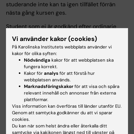
studerande inte kan ta igen tillfället förrän
nästa gång kursen ges.
Student som ej är godkänd efter ordinarie
examinationstillfälle har rätt att delta vid
Vi använder kakor (cookies)
ytterligare fem examinationstillfällen. Om
På Karolinska Institutets webbplats använder vi
studenten genomfört sex underkända
kakor för olika syften:
tentamina/prov ges inte något ytterligare
Nödvändiga
kakor för att webbplatsen ska
fungera korrekt.
examinationstillfälle. Som examinationstillfälle
Kakor för
analys
för att förstå hur
räknas de gånger studenten deltagit i ett och
webbplatsen används.
samma prov. Inlämning av blank skrivning
Marknadsföringskakor
för att visa och spåra
räknas som examinationstillfälle.
relevant innehåll och annonser från externa
plattformar.
Examinationstillfälle till vilket studenten anmält
Viss information kan överföras till länder utanför EU.
sig men inte deltagit räknas inte som
Genom att samtycka godkänner du att vi sparar
examinationstillfälle.
cookies.
Du kan när som helst ändra eller återkalla ditt
Om det föreligger särskilda skäl, eller behov av
samtycke via kakikonen längst ned till vänster på