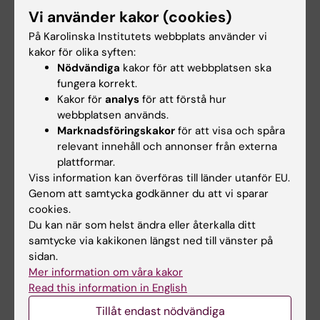
studerande inte kan ta igen tillfället förrän
Vi använder kakor (cookies)
nästa gång kursen ges.
På Karolinska Institutets webbplats använder vi
kakor för olika syften:
Student som ej är godkänd efter ordinarie
Nödvändiga
kakor för att webbplatsen ska
examinationstillfälle har rätt att delta vid
fungera korrekt.
ytterligare fem examinationstillfällen. Om
Kakor för
analys
för att förstå hur
studenten genomfört sex underkända
webbplatsen används.
Marknadsföringskakor
för att visa och spåra
tentamina/prov ges inte något ytterligare
relevant innehåll och annonser från externa
examinationstillfälle. Som examinationstillfälle
plattformar.
räknas de gånger studenten deltagit i ett och
Viss information kan överföras till länder utanför EU.
samma prov. Inlämning av blank skrivning
Genom att samtycka godkänner du att vi sparar
cookies.
räknas som examinationstillfälle.
Du kan när som helst ändra eller återkalla ditt
Examinationstillfälle till vilket studenten anmält
samtycke via kakikonen längst ned till vänster på
sig men inte deltagit räknas inte som
sidan.
Mer information om våra kakor
examinationstillfälle.
Read this information in English
Om det föreligger särskilda skäl, eller behov av
Tillåt endast nödvändiga