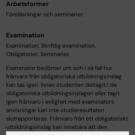
Arbetsformer
Föreläsningar och seminarier.
Examination
Examination: Skriftlig examination.
Obligatorier: Seminarier.
Examinator bedömer om och i så fall hur
frånvaro från obligatoriska utbildningsinslag
kan tas igen. Innan studenten deltagit i de
obligatoriska utbildningsinslagen eller tagit
igen frånvaro i enlighet med examinators
anvisningar kan inte studieresultaten
slutrapporteras. Frånvaro från ett obligatoriskt
utbildningsinslag kan innebära att den