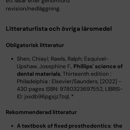
ett läsår efter genomförd
revision/nedläggning.
Litteraturlista och övriga läromedel
Obligatorisk litteratur
Shen, Chiayi; Rawls, Ralph; Esquivel-
Upshaw, Josephine F.,
Phillips' science of
dental materials
, Thirteenth edition :
Philadelphia : Elsevier/Saunders, [2022] -
430 pages ISBN: 9780323697552, LIBRIS-
ID: jxxdb96pgsjz7zql, *
Rekommenderad litteratur
A textbook of fixed prosthodontics
:
the