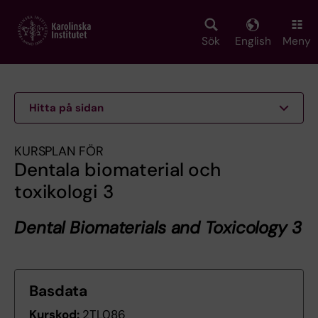
Skip
to
main
Sök
English
Meny
content
Hitta på sidan
KURSPLAN FÖR
Dentala biomaterial och
toxikologi 3
Dental Biomaterials and Toxicology 3
Basdata
Kurskod:
2TL086