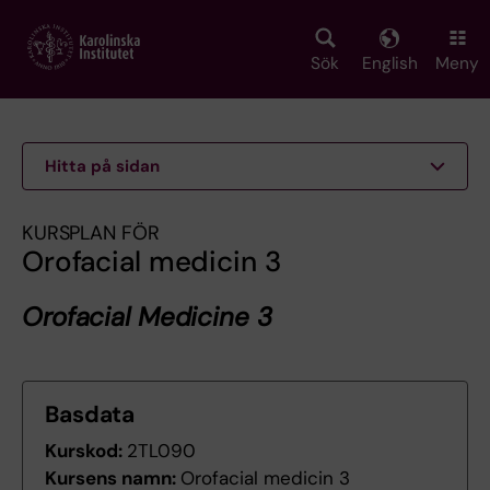
Skip
to
main
Sök
English
Meny
content
Hitta på sidan
KURSPLAN FÖR
Orofacial medicin 3
Orofacial Medicine 3
Basdata
Kurskod:
2TL090
Kursens namn:
Orofacial medicin 3