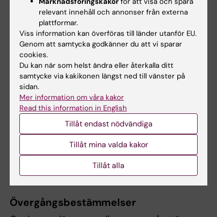
Marknadsföringskakor
för att visa och spåra
examinationstillfälle.
relevant innehåll och annonser från externa
plattformar.
Om det föreligger särskilda skäl, eller behov av
Viss information kan överföras till länder utanför EU.
Genom att samtycka godkänner du att vi sparar
anpassning för student med
cookies.
funktionsnedsättning, får examinator fatta
Du kan när som helst ändra eller återkalla ditt
beslut om att frångå kursplanens föreskrifter
samtycke via kakikonen längst ned till vänster på
om examinationsform, antal
sidan.
Mer information om våra kakor
examinationstillfällen, möjlighet till
Read this information in English
komplettering eller undantag från
Tillåt endast nödvändiga
obligatoriska utbildningsmoment, m.m.
Innehåll och lärandemål samt nivån på
Tillåt mina valda kakor
förväntade färdigheter, kunskaper och
Tillåt alla
förmågor får inte ändras, tas bort eller sänkas.
Övergångsbestämmelser