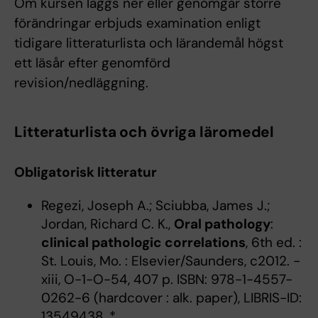
Om kursen läggs ner eller genomgår större
förändringar erbjuds examination enligt
tidigare litteraturlista och lärandemål högst
ett läsår efter genomförd
revision/nedläggning.
Litteraturlista och övriga läromedel
Obligatorisk litteratur
Regezi, Joseph A.; Sciubba, James J.;
Jordan, Richard C. K.,
Oral pathology
:
clinical pathologic correlations
, 6th ed. :
St. Louis, Mo. : Elsevier/Saunders, c2012. -
xiii, O-1-O-54, 407 p. ISBN: 978-1-4557-
0262-6 (hardcover : alk. paper), LIBRIS-ID:
13549438, *