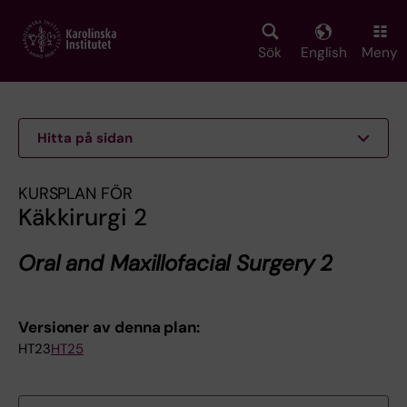
Skip
to
main
Sök
English
Meny
content
Hitta på sidan
KURSPLAN FÖR
Käkkirurgi 2
Oral and Maxillofacial Surgery 2
Versioner av denna plan:
HT23
HT25