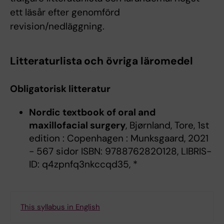
ett läsår efter genomförd
revision/nedläggning.
Litteraturlista och övriga läromedel
Obligatorisk litteratur
Nordic textbook of oral and
maxillofacial surgery
, Bjørnland, Tore, 1st
edition : Copenhagen : Munksgaard, 2021
- 567 sidor ISBN: 9788762820128, LIBRIS-
ID: q4zpnfq3nkccqd35, *
This syllabus in English