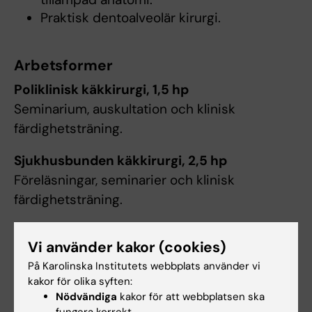
Praktisk dentoalveolär kirurgi.
Arbetsformer
Poliklinisk käkkirurgi, 1,5 hp
Seminarium, auskultation och klinisk
färdighetsträning.
Sjukhusbunden käkkirurgi, 2,5 hp
Föreläsningar, seminarier och klinisk
färdighetsträning.
Vi använder kakor (cookies)
Examination
På Karolinska Institutets webbplats använder vi
Poliklinisk käkkirurgi, 1,5 hp
kakor för olika syften:
Examination: Klinisk prestation.
Nödvändiga
kakor för att webbplatsen ska
Obligatorier: Seminarium, auskultation, klinisk
fungera korrekt.