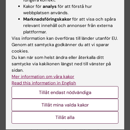
Kakor för
analys
för att förstå hur
färdighetsträning och HLR-övning.
webbplatsen används.
Marknadsföringskakor
för att visa och spåra
Sjukhusbunden käkkirurgi, 2,5 hp
relevant innehåll och annonser från externa
Examination: Skriftlig examination och klinisk
plattformar.
prestation.
Viss information kan överföras till länder utanför EU.
Genom att samtycka godkänner du att vi sparar
Obligatorier: Seminarier och klinisk
cookies.
färdighetsträning.
Du kan när som helst ändra eller återkalla ditt
samtycke via kakikonen längst ned till vänster på
Examinator bedömer om och i så fall hur
sidan.
frånvaro från obligatoriska utbildningsinslag
Mer information om våra kakor
kan tas igen. Innan studenten deltagit i de
Read this information in English
obligatoriska utbildningsinslagen eller tagit
Tillåt endast nödvändiga
igen frånvaro i enlighet med examinators
Tillåt mina valda kakor
anvisningar kan inte studieresultaten
slutrapporteras. Frånvaro från ett obligatoriskt
Tillåt alla
utbildningsinslag kan innebära att den