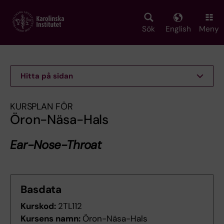
Skip
to
main
Sök
English
Meny
content
Hitta på sidan
KURSPLAN FÖR
Öron-Näsa-Hals
Ear-Nose-Throat
Basdata
Kurskod:
2TL112
Kursens namn:
Öron-Näsa-Hals