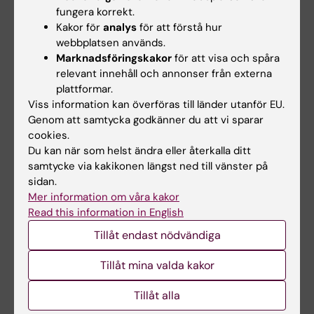
slutrapporteras. Frånvaro från ett obligatoriskt
fungera korrekt.
utbildningsinslag kan innebära att den
Kakor för
analys
för att förstå hur
studerande inte kan ta igen tillfället förrän
webbplatsen används.
Marknadsföringskakor
för att visa och spåra
nästa gång kursen ges.
relevant innehåll och annonser från externa
plattformar.
Student som ej är godkänd efter ordinarie
Viss information kan överföras till länder utanför EU.
examinationstillfälle har rätt att delta vid
Genom att samtycka godkänner du att vi sparar
ytterligare fem examinationstillfällen. Om
cookies.
studenten genomfört sex underkända
Du kan när som helst ändra eller återkalla ditt
samtycke via kakikonen längst ned till vänster på
tentamina/prov ges inte något ytterligare
sidan.
examinationstillfälle. Som examinationstillfälle
Mer information om våra kakor
räknas de gånger studenten deltagit i ett och
Read this information in English
samma prov. Inlämning av blank skrivning
Tillåt endast nödvändiga
räknas som examinationstillfälle.
Tillåt mina valda kakor
Examinationstillfälle till vilket studenten anmält
sig men inte deltagit räknas inte som
Tillåt alla
examinationstillfälle.