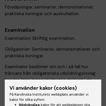
Föreläsningar, seminarier, demonstrationer,
praktiska övningar och auskultation.
Examination
Examination: Skriftlig examination.
Obligatorier: Seminarier, demonstrationer och
praktiska övningar.
Examinator bedömer om och i så fall hur
frånvaro från obligatoriska utbildningsinslag
kan tas igen. Innan studenten deltagit i de
obligatoriska utbildningsinslagen eller tagit
Vi använder kakor (cookies)
igen frånvaro i enlighet med examinators
På Karolinska Institutets webbplats använder vi
anvisningar kan inte studieresultaten
kakor för olika syften:
Nödvändiga
kakor för att webbplatsen ska