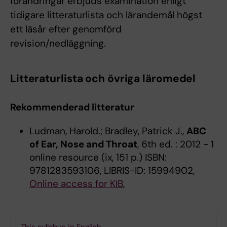
förändringar erbjuds examination enligt
tidigare litteraturlista och lärandemål högst
ett läsår efter genomförd
revision/nedläggning.
Litteraturlista och övriga läromedel
Rekommenderad litteratur
Ludman, Harold.; Bradley, Patrick J.,
ABC
of Ear, Nose and Throat
, 6th ed. : 2012 - 1
online resource (ix, 151 p.) ISBN:
9781283593106, LIBRIS-ID: 15994902,
Online access for KIB
,