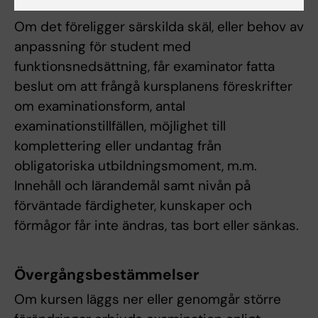
Om det föreligger särskilda skäl, eller behov av
anpassning för student med
funktionsnedsättning, får examinator fatta
beslut om att frångå kursplanens föreskrifter
om examinationsform, antal
examinationstillfällen, möjlighet till
komplettering eller undantag från
obligatoriska utbildningsmoment, m.m.
Innehåll och lärandemål samt nivån på
förväntade färdigheter, kunskaper och
förmågor får inte ändras, tas bort eller sänkas.
Övergångsbestämmelser
Om kursen läggs ner eller genomgår större