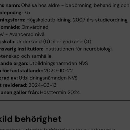
ns namn:
Ohälsa hos äldre - bedömning, behandling och
olepoäng:
7.5
dningsform:
Högskoleutbildning, 2007 års studieordning
dområde:
Omvårdnad
AV - Avancerad nivå
sskala:
Underkänd (U) eller godkänd (G)
svarig institution:
Institutionen för neurobiologi,
etenskap och samhälle
tande organ:
Utbildningsnämnden NVS
för fastställande:
2020-10-22
erad av:
Utbildningsnämnden NVS
t reviderad:
2024-03-13
anen gäller från:
Hösttermin 2024
kild behörighet