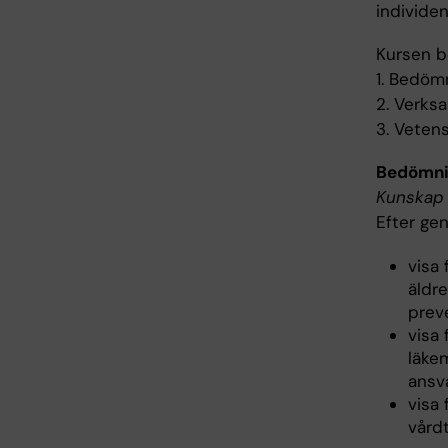
individen
Kursen b
1. Bedöm
2. Verksa
3. Vetens
Bedömnin
Kunskap 
Efter ge
visa
äldre
prev
visa 
läke
ansv
visa
vård