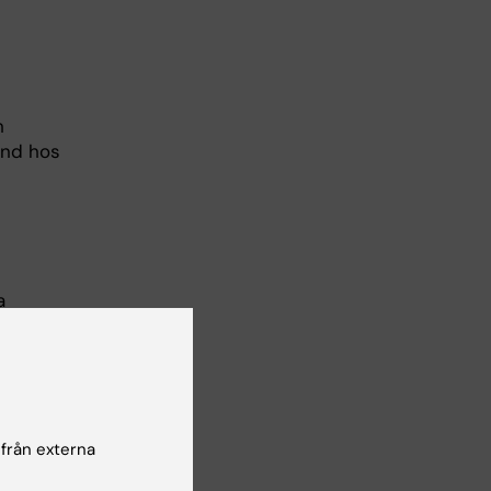
h
ånd hos
a
 från externa