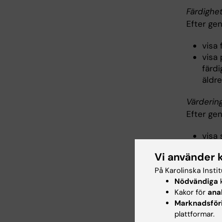
Färdighe
Efter ge
visa
visa 
färd
äldr
Värderin
Efter ge
visa 
situ
Vi använder 
Verksamh
På Karolinska Insti
Färdighe
Nödvändiga
k
Kakor för
ana
Efter ge
Marknadsför
plattformar.
visa