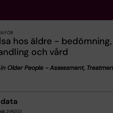
AN FÖR
sa hos äldre - bedömning,
ndling och vård
s in Older People - Assessment, Treatme
sdata
od:
2VA003