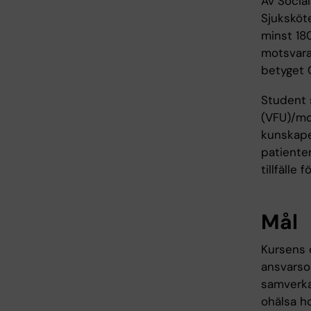
Av Socia
Sjuksköt
minst 18
motsvara
betyget 
Student 
(VFU)/mot
kunskaper
patienter
tillfälle
Mål
Kursens 
ansvarso
samverk
ohälsa h