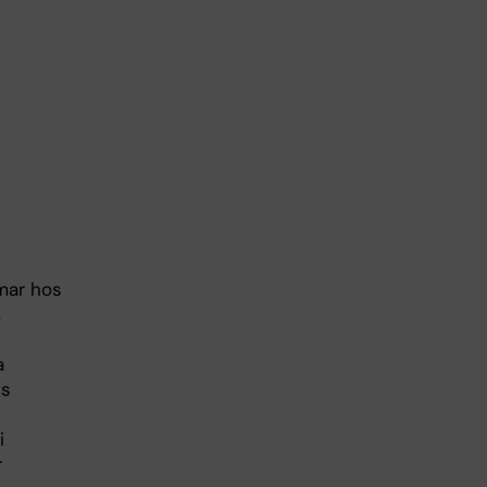
mar hos
,
a
ns
i
r