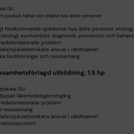
la: GU
och psykisk hälsa och ohälsa hos äldre personer
igt förekommande sjukdomar hos äldre personer, etiologi,
fysiologi, symtombild, diagnostik, prevention och behand
medelsrelaterade problem
ialistsjuksköterskans ansvar i vårdteamet
iska bedömningar och resonemang
ksamhetsförlagd utbildning, 1.5 hp
gsskala: GU
rdjupad läkemedelsgenomgång
medelsrelaterade problem
kt resonemang
ialistsjuksköterskans ansvar i vårdteamet
rmationssystem