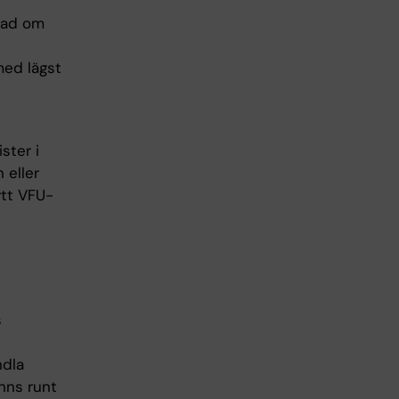
nad om
ed lägst
ster i
 eller
ytt VFU-
s
dla
nns runt