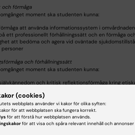
t och förmåga
nomgånget moment ska studenten kunna:
 förmåga att använda informationssystem i omvårdnaden
på ett professionellt förhållningssätt och en förmåga oc
ighet att bedöma och agera vid oväntade sjukdomstillst
e personer
gsförmåga och förhållningssätt
nomgånget moment ska studenten kunna:
självkännedom och kritisk reflektionsförmåga kring etisk
ationer i vård och omvårdnad av äldre personer
kakor (cookies)
etsförlagd utbildning, 1.5 hp
tutets webbplats använder vi kakor för olika syften:
t och förmåga
akor för att webbplatsen ska fungera korrekt.
lys
för att förstå hur webbplatsen används.
nomgånget moment ska studenten kunna:
ingskakor
för att visa och spåra relevant innehåll och annonser
 förmåga att medverka vid och självständigt utföra