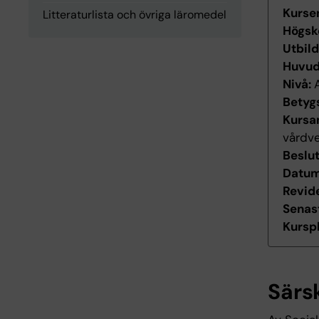
Kurse
Litteraturlista och övriga läromedel
Högsk
Utbil
Huvu
Nivå:
Betyg
Kursan
vårdv
Beslu
Datum 
Revid
Senas
Kurspl
Särs