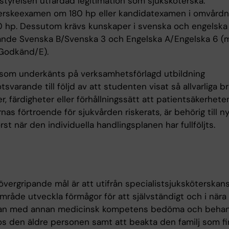
lstyrelsen utfärdad legitimation som sjuksköterska.
erskeexamen om 180 hp eller kandidatexamen i omvård
0 hp. Dessutom krävs kunskaper i svenska och engelska
nde Svenska B/Svenska 3 och Engelska A/Engelska 6 (m
Godkänd/E).
som underkänts på verksamhetsförlagd utbildning
svarande till följd av att studenten visat så allvarliga bri
, färdigheter eller förhållningssätt att patientsäkerheten
nas förtroende för sjukvården riskerats, är behörig till n
 först när den individuella handlingsplanen har fullföljts.
övergripande mål är att utifrån specialistsjuksköterskan
mråde utveckla förmågor för att självständigt och i nära
an med annan medicinsk kompetens bedöma och behan
os den äldre personen samt att beakta den familj som fi