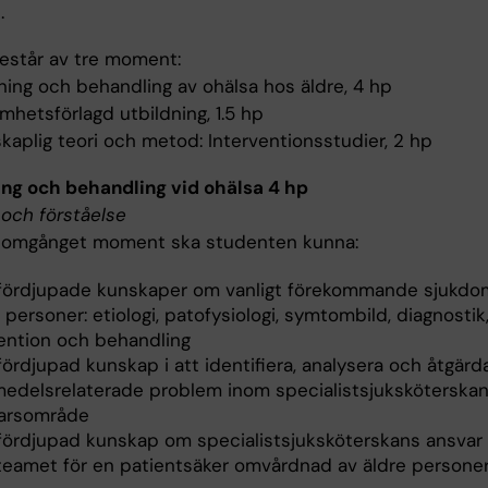
.
estår av tre moment:
ning och behandling av ohälsa hos äldre, 4 hp
mhetsförlagd utbildning, 1.5 hp
kaplig teori och metod: Interventionsstudier, 2 hp
g och behandling vid ohälsa 4 hp
och förståelse
nomgånget moment ska studenten kunna:
 fördjupade kunskaper om vanligt förekommande sjukdo
 personer: etiologi, patofysiologi, symtombild, diagnostik
ention och behandling
fördjupad kunskap i att identifiera, analysera och åtgärd
medelsrelaterade problem inom specialistsjuksköterska
arsområde
 fördjupad kunskap om specialistsjuksköterskans ansvar 
teamet för en patientsäker omvårdnad av äldre persone