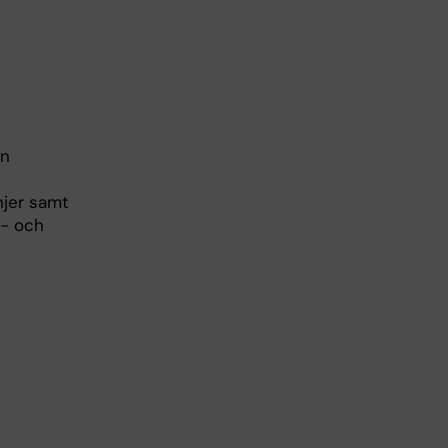
an
njer samt
s- och