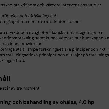
nskap att kritisera och värdera interventionsstudier
gsförmåga och förhållningssätt
nomgånget moment ska studenten kunna:
era styrkor och svagheter i kunskap framtagen genom
rventionsforskning samt kunna värdera hur kunskapen k
ndas inom omvårdnad
förmåga att tillämpa forskningsetiska principer och riktli
ra forskningsetiska principer och riktlinjer på forskning
cklingsarbete
håll
estår av tre moment:
ing och behandling av ohälsa, 4.0 hp