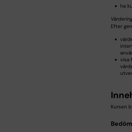
ha ku
Värderin
Efter ge
värd
inte
anvä
visa 
värde
utve
Inne
Kursen b
Bedömn