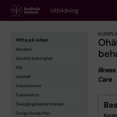
Skip
to
Utbildning
main
content
KURSPL
Ohäl
Hitta på sidan
Basdata
beha
Särskild behörighet
Mål
Illnes
Innehåll
Care
Arbetsformer
Examination
Ba
Övergångsbestämmelser
Övriga föreskrifter
Kursk