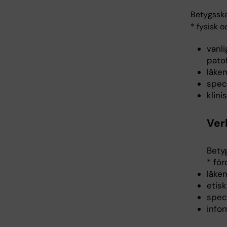
Betygsska
* fysisk 
vanl
pato
läke
spec
klin
Ver
Bety
* fö
läke
etis
spec
info