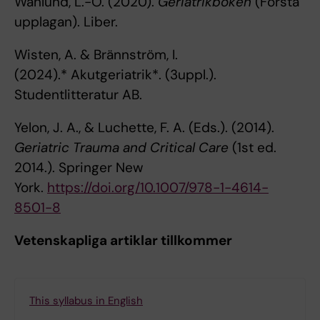
Wahlund, L.-O. (2020).
Geriatrikboken
(Första
upplagan). Liber.
Wisten, A. & Brännström, I.
(2024).* Akutgeriatrik*. (3uppl.).
Studentlitteratur AB.
Yelon, J. A., & Luchette, F. A. (Eds.). (2014).
Geriatric Trauma and Critical Care
(1st ed.
2014.). Springer New
York.
https://doi.org/10.1007/978-1-4614-
8501-8
Vetenskapliga artiklar tillkommer
This syllabus in English