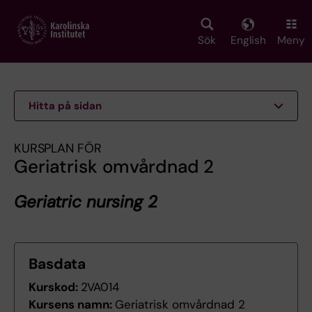
Skip
to
main
Sök
English
Meny
content
Hitta på sidan
KURSPLAN FÖR
Geriatrisk omvårdnad 2
Geriatric nursing 2
Basdata
Kurskod:
2VA014
Kursens namn:
Geriatrisk omvårdnad 2