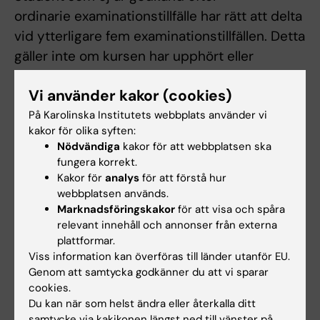
ordinarie examinationstillfälle har rätt att delta
vid ytterligare fem examinationstillfällen. Detta
gäller inte om kursen har upphört eller
genomgått större förändringar. Om studenten
Vi använder kakor (cookies)
genomfört sex underkända examinationer ges
inte något ytterligare examinationstillfälle.
På Karolinska Institutets webbplats använder vi
kakor för olika syften:
Som examinationstillfälle räknas de gånger
Nödvändiga
kakor för att webbplatsen ska
studenten deltagit i ett och samma
fungera korrekt.
prov. Examinationstillfälle till vilket studenten
Kakor för
analys
för att förstå hur
webbplatsen används.
anmält sig men inte deltagit räknas inte som
Marknadsföringskakor
för att visa och spåra
examinationstillfälle. Inlämning av blank
relevant innehåll och annonser från externa
skrivning räknas som examinationstillfälle.
plattformar.
Digital examination som öppnats via lär
Viss information kan överföras till länder utanför EU.
Genom att samtycka godkänner du att vi sparar
plattform räknas som utnyttjat
cookies.
examinationstillfälle även om examinationen
Du kan när som helst ändra eller återkalla ditt
inte lämnats in. För sent inlämnade
samtycke via kakikonen längst ned till vänster på