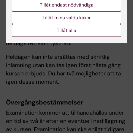
Obligatoriskt deltagande
Tillåt endast nödvändiga
Tillåt mina valda kakor
Aktivt deltagande i de åtta
upplevelsebaserade gruppträffarna med
Tillåt alla
reflekterande samtal, hemövningar och en
heldags retreat i tystnad.
Heldagen kan inte ersättas med skriftlig
inlämning utan kan tas igen först nästa gång
kursen erbjuds. Du har två möjligheter att ta
igen dessa moment.
Övergångsbestämmelser
Examination kommer att tillhandahållas under
en tid av två år efter en eventuell nedläggning
av kursen. Examination kan ske enligt tidigare