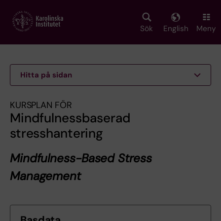
Skip
to
main
Sök
English
Meny
content
Hitta på sidan
KURSPLAN FÖR
Mindfulnessbaserad
stresshantering
Mindfulness-Based Stress
Management
Basdata