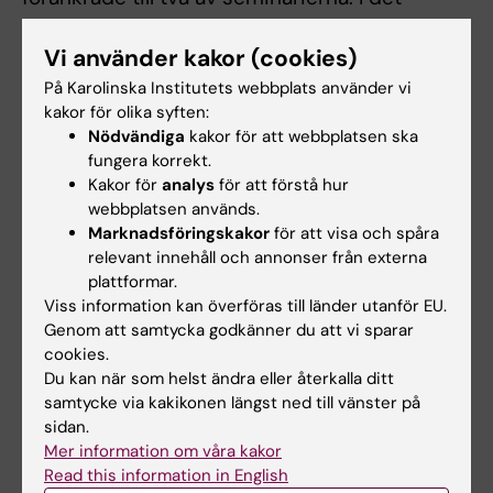
programöverskridande formatet arbetar
Vi använder kakor (cookies)
studenterna interprofessionellt.
På Karolinska Institutets webbplats använder vi
kakor för olika syften:
Examination
Nödvändiga
kakor för att webbplatsen ska
fungera korrekt.
Samtliga lärandeaktiviteter är obligatoriska. De
Kakor för
analys
för att förstå hur
både examineras och vid frånvaro
webbplatsen används.
kompletteras i enlighet med
Marknadsföringskakor
för att visa och spåra
relevant innehåll och annonser från externa
bedömningskriterierna:
plattformar.
Viss information kan överföras till länder utanför EU.
Teoridel
Genom att samtycka godkänner du att vi sparar
cookies.
Två godkända skriftliga inlämningsuppgifter
Du kan när som helst ändra eller återkalla ditt
Fyra interaktiva och godkända
samtycke via kakikonen längst ned till vänster på
gruppseminarier
sidan.
Mer information om våra kakor
Interaktiva föreläsningar live eller online
Read this information in English