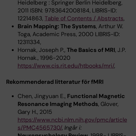
Heidelberg : Springer Berlin Heidelberg,
2011 ISBN: 9783642008184, LIBRIS-ID:
12214863,
Table of Contents / Abstracts
,
Brain Mapping: The Systems
, Arthur W.
Toga, Academic Press, 2000 LIBRIS-ID:
12311334,
Hornak, Joseph P.,
The Basics of MRI
, J.P.
Hornak., 1996-2020
https://www.cis.rit.edu/htbooks/mri/
,
Rekommenderad litteratur för fMRI
Chen, Jingyuan E.,
Functional Magnetic
Resonance Imaging Methods
, Glover,
Gary H., 2015
https://www.ncbi.nlm.nih.gov/pmc/article
s/PMC4565730/
,
Ingår i:
Neuropsychology Review
, 1998- LIBRIS-