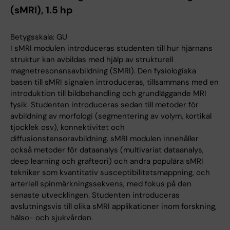
(sMRI), 1.5 hp
Betygsskala: GU
I sMRI modulen introduceras studenten till hur hjärnans
struktur kan avbildas med hjälp av strukturell
magnetresonansavbildning (SMRI). Den fysiologiska
basen till sMRI signalen introduceras, tillsammans med en
introduktion till bildbehandling och grundläggande MRI
fysik. Studenten introduceras sedan till metoder för
avbildning av morfologi (segmentering av volym, kortikal
tjocklek osv), konnektivitet och
diffusionstensoravbildning. sMRI modulen innehåller
också metoder för dataanalys (multivariat dataanalys,
deep learning och grafteori) och andra populära sMRI
tekniker som kvantitativ susceptibilitetsmappning, och
arteriell spinmärkningssekvens, med fokus på den
senaste utvecklingen. Studenten introduceras
avslutningsvis till olika sMRI applikationer inom forskning,
hälso- och sjukvården.