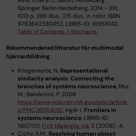
Aine, Cheryl J., Berlin, Heidelberg :
Springer Berlin Heidelberg, 2014 - XXI,
1013 p. 266 illus., 215 illus. in color. ISBN:
9783642330452, LIBRIS-ID: 16951042,
Table of Contents / Abstracts
,
Rekommenderad litteratur för multimodal
hjärnavbildning
Kriegeskorte, N,
Representational
similarity analysis
:
Connecting the
branches of systems neuroscience
, Mur,
M.; Bandettini, P, 2008
https://www.ncbi.nlm.nih.gov/pmc/article
s/PMC2605405/
,
Ingår i:
Frontiers in
systems neuroscience
, LIBRIS-ID:
11607101,
Fritt tillgänglig via
, 2 (2008) : 4,
Cichy, R.M.,
Resolving human object