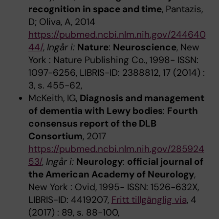
recognition in space and time
, Pantazis,
D; Oliva, A, 2014
https://pubmed.ncbi.nlm.nih.gov/244640
44/
,
Ingår i:
Nature
:
Neuroscience
, New
York : Nature Publishing Co., 1998- ISSN:
1097-6256, LIBRIS-ID: 2388812, 17 (2014) :
3, s. 455-62,
McKeith, IG,
Diagnosis and management
of dementia with Lewy bodies
:
Fourth
consensus report of the DLB
Consortium
, 2017
https://pubmed.ncbi.nlm.nih.gov/285924
53/
,
Ingår i:
Neurology
:
official journal of
the American Academy of Neurology
,
New York : Ovid, 1995- ISSN: 1526-632X,
LIBRIS-ID: 4419207,
Fritt tillgänglig via
, 4
(2017) : 89, s. 88-100,