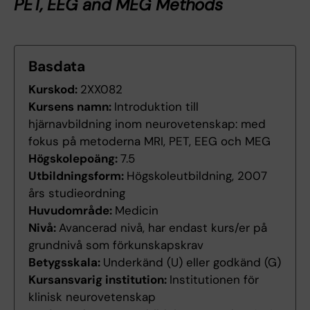
PET, EEG and MEG Methods
Basdata
Kurskod:
2XX082
Kursens namn:
Introduktion till
hjärnavbildning inom neurovetenskap: med
fokus på metoderna MRI, PET, EEG och MEG
Högskolepoäng:
7.5
Utbildningsform:
Högskoleutbildning, 2007
års studieordning
Huvudområde:
Medicin
Nivå:
Avancerad nivå, har endast kurs/er på
grundnivå som förkunskapskrav
Betygsskala:
Underkänd (U) eller godkänd (G)
Kursansvarig institution:
Institutionen för
klinisk neurovetenskap