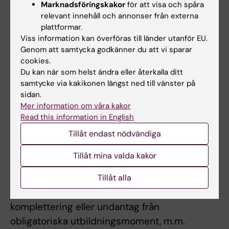
Marknadsföringskakor
för att visa och spåra
anvisningar kan inte studieresultaten
relevant innehåll och annonser från externa
slutrapporteras. Frånvaro från ett obligatoriskt
plattformar.
Viss information kan överföras till länder utanför EU.
utbildningsinslag kan innebära att den
Genom att samtycka godkänner du att vi sparar
studerande inte kan ta igen tillfället förrän
cookies.
nästa gång kursen ges.
Du kan när som helst ändra eller återkalla ditt
samtycke via kakikonen längst ned till vänster på
Möjlighet till undantag från kursplanens
sidan.
föreskrifter om examination
Mer information om våra kakor
Read this information in English
Om det föreligger särskilda skäl, eller behov av
Tillåt endast nödvändiga
anpassning för student med
funktionsnedsättning, får examinator fatta
Tillåt mina valda kakor
beslut om att frångå kursplanens föreskrifter
om examinationsform, antal
Tillåt alla
examinationstillfällen, möjlighet till
komplettering eller undantag från
obligatoriska utbildningsmoment, m.m.