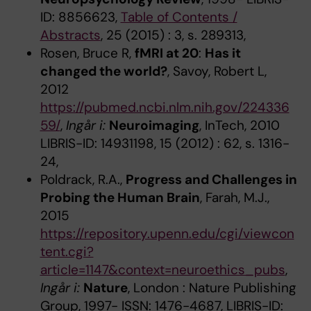
ID: 8856623,
Table of Contents /
Abstracts
, 25 (2015) : 3, s. 289313,
Rosen, Bruce R,
fMRI at 20
:
Has it
changed the world?
, Savoy, Robert L,
2012
https://pubmed.ncbi.nlm.nih.gov/224336
59/
,
Ingår i:
Neuroimaging
, InTech, 2010
LIBRIS-ID: 14931198, 15 (2012) : 62, s. 1316-
24,
Poldrack, R.A.,
Progress and Challenges in
Probing the Human Brain
, Farah, M.J.,
2015
https://repository.upenn.edu/cgi/viewcon
tent.cgi?
article=1147&context=neuroethics_pubs
,
Ingår i:
Nature
, London : Nature Publishing
Group, 1997- ISSN: 1476-4687, LIBRIS-ID: