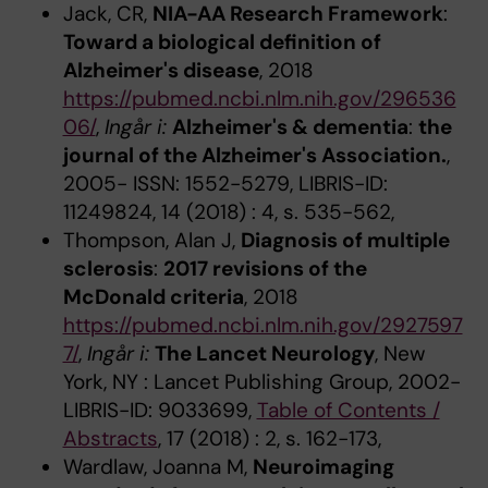
Jack, CR,
NIA-AA Research Framework
:
Toward a biological definition of
Alzheimer's disease
, 2018
https://pubmed.ncbi.nlm.nih.gov/296536
06/
,
Ingår i:
Alzheimer's & dementia
:
the
journal of the Alzheimer's Association.
,
2005- ISSN: 1552-5279, LIBRIS-ID:
11249824, 14 (2018) : 4, s. 535-562,
Thompson, Alan J,
Diagnosis of multiple
sclerosis
:
2017 revisions of the
McDonald criteria
, 2018
https://pubmed.ncbi.nlm.nih.gov/2927597
7/
,
Ingår i:
The Lancet Neurology
, New
York, NY : Lancet Publishing Group, 2002-
LIBRIS-ID: 9033699,
Table of Contents /
Abstracts
, 17 (2018) : 2, s. 162-173,
Wardlaw, Joanna M,
Neuroimaging