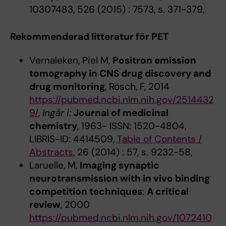
10307483, 526 (2015) : 7573, s. 371-379,
Rekommenderad litteratur för PET
Vernaleken, Piel M,
Positron emission
tomography in CNS drug discovery and
drug monitoring
, Rösch, F, 2014
https://pubmed.ncbi.nlm.nih.gov/2514432
9/
,
Ingår i:
Journal of medicinal
chemistry
, 1963- ISSN: 1520-4804,
LIBRIS-ID: 4414509,
Table of Contents /
Abstracts
, 26 (2014) : 57, s. 9232-58,
Laruelle, M,
Imaging synaptic
neurotransmission with in vivo binding
competition techniques
:
A critical
review
, 2000
https://pubmed.ncbi.nlm.nih.gov/1072410