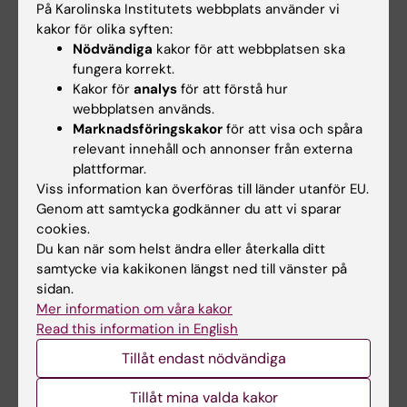
På Karolinska Institutets webbplats använder vi
För sent inlämnade examinationsuppgifter
kakor för olika syften:
beaktas ej. Studenter som inte lämnat in i tid
Nödvändiga
kakor för att webbplatsen ska
hänvisas till omtentamenstillfället. Examinator
fungera korrekt.
Kakor för
analys
för att förstå hur
bedömer om en student har särskilda skäl för
webbplatsen används.
förseningen. Student som ej är godkänd efter
Marknadsföringskakor
för att visa och spåra
ordinarie examinationstillfälle har rätt att delta
relevant innehåll och annonser från externa
vid ytterligare fem examinationstillfällen. Detta
plattformar.
Viss information kan överföras till länder utanför EU.
gäller inte då kursen har upphört eller
Genom att samtycka godkänner du att vi sparar
genomgått större förändringar. Student som
cookies.
saknar godkänt resultat efter tre genomförda
Du kan när som helst ändra eller återkalla ditt
examinationstillfällen kan erbjudas att gå om
samtycke via kakikonen längst ned till vänster på
sidan.
moment eller kurs ytterligare en gång. Detta
Mer information om våra kakor
gäller i mån av plats.
Read this information in English
Tillåt endast nödvändiga
Om det föreligger särskilda skäl, eller behov av
anpassning för student med
Tillåt mina valda kakor