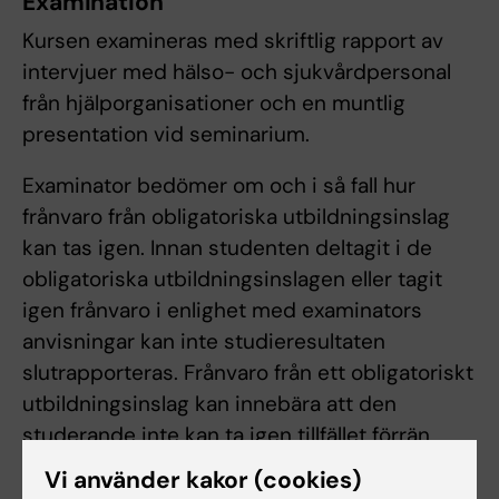
Examination
Kursen examineras med skriftlig rapport av
intervjuer med hälso- och sjukvårdpersonal
från hjälporganisationer och en muntlig
presentation vid seminarium.
Examinator bedömer om och i så fall hur
frånvaro från obligatoriska utbildningsinslag
kan tas igen. Innan studenten deltagit i de
obligatoriska utbildningsinslagen eller tagit
igen frånvaro i enlighet med examinators
anvisningar kan inte studieresultaten
slutrapporteras. Frånvaro från ett obligatoriskt
utbildningsinslag kan innebära att den
studerande inte kan ta igen tillfället förrän
nästa gång kursen ges.
Vi använder kakor (cookies)