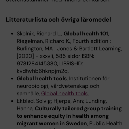
Litteraturlista och övriga läromedel
Skolnik, Richard L.,
Global health 101
,
Riegelman, Richard K., Fourth edition :
Burlington, MA : Jones & Bartlett Learning,
[2020] - xxxvii, 585 sidor ISBN:
9781284145380, LIBRIS-ID:
kvdfwhb6hknpjm2q,
Global health tools
, Institutionen för
neurobiologi, vårdvetenskap och
samhälle,
Global health tools
,
Ekblad, Solvig; Hjerpe, Ann; Lunding,
Hanna,
Culturally tailored group training
to enhance equity in health among
migrant women in Sweden
, Public Health