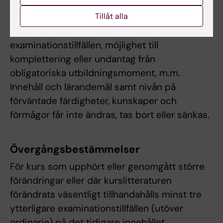
funktionsnedsättning får examinator fatta
Tillåt alla
beslut om att frångå kursplanens föreskrifter
om examinationsform, antal
examinationstillfällen, möjlighet till
komplettering eller undantag från
obligatoriska utbildningsmoment, m.m.
Innehåll och lärandemål samt nivån på
förväntade färdigheter, kunskaper och
förmågor får inte ändras, tas bort eller sänkas.
Övergångsbestämmelser
För kurs som upphört eller genomgått större
förändringar eller där kurslitteraturen
förändrats väsentligt tillhandahålls minst tre
ytterligare examinationstillfällen (utöver
ordinarie) på det tidigare innehållet