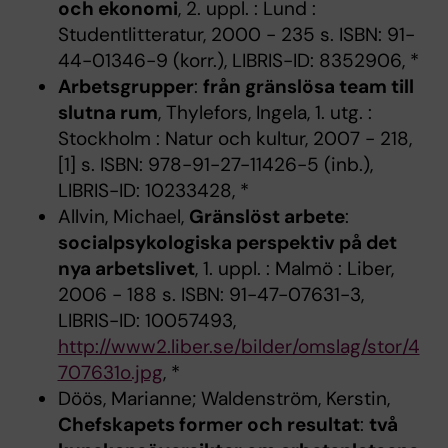
och ekonomi
, 2. uppl. : Lund :
Studentlitteratur, 2000 - 235 s. ISBN: 91-
44-01346-9 (korr.), LIBRIS-ID: 8352906, *
Arbetsgrupper
:
från gränslösa team till
slutna rum
, Thylefors, Ingela, 1. utg. :
Stockholm : Natur och kultur, 2007 - 218,
[1] s. ISBN: 978-91-27-11426-5 (inb.),
LIBRIS-ID: 10233428, *
Allvin, Michael,
Gränslöst arbete
:
socialpsykologiska perspektiv på det
nya arbetslivet
, 1. uppl. : Malmö : Liber,
2006 - 188 s. ISBN: 91-47-07631-3,
LIBRIS-ID: 10057493,
http://www2.liber.se/bilder/omslag/stor/4
707631o.jpg
, *
Döös, Marianne; Waldenström, Kerstin,
Chefskapets former och resultat
:
två