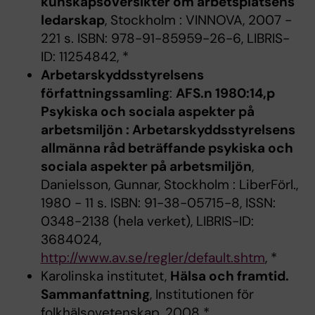
kunskapsöversikter om arbetsplatsens
ledarskap
, Stockholm : VINNOVA, 2007 -
221 s. ISBN: 978-91-85959-26-6, LIBRIS-
ID: 11254842, *
Arbetarskyddsstyrelsens
författningssamling
:
AFS.n 1980:14,p
Psykiska och sociala aspekter på
arbetsmiljön : Arbetarskyddsstyrelsens
allmänna råd beträffande psykiska och
sociala aspekter på arbetsmiljön
,
Danielsson, Gunnar, Stockholm : LiberFörl.,
1980 - 11 s. ISBN: 91-38-05715-8, ISSN:
0348-2138 (hela verket), LIBRIS-ID:
3684024,
http://www.av.se/regler/default.shtm
, *
Karolinska institutet,
Hälsa och framtid.
Sammanfattning
, Institutionen för
folkhälsovetenskap, 2008 *