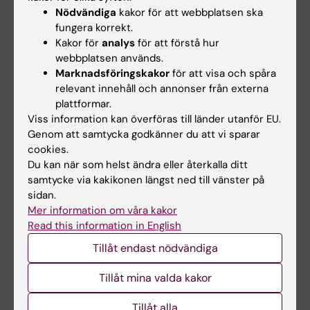
Provtillfälle till vilket studenten anmält sig men
Nödvändiga
kakor för att webbplatsen ska
inte deltagit räknas inte som provtillfälle.
fungera korrekt.
Kakor för
analys
för att förstå hur
webbplatsen används.
Övergångsbestämmelser
Marknadsföringskakor
för att visa och spåra
relevant innehåll och annonser från externa
Kursen gavs för sista gången HT16 och läggs
plattformar.
ner. Examination enligt denna kursplan
Viss information kan överföras till länder utanför EU.
Genom att samtycka godkänner du att vi sparar
kommer att vara möjlig till och med
cookies.
höstterminen 2024 för studenter som inte
Du kan när som helst ändra eller återkalla ditt
fullföljt kursen med godkänt resultat. Datum
samtycke via kakikonen längst ned till vänster på
för examination meddelas genom kursebb.
sidan.
Mer information om våra kakor
Read this information in English
Övriga föreskrifter
Tillåt endast nödvändiga
Kursutvärdering kommer att genomföras
Tillåt mina valda kakor
enligt de riktlinjer som är fastställda av
Styrelsen för utbildning samt utifrån
Tillåt alla