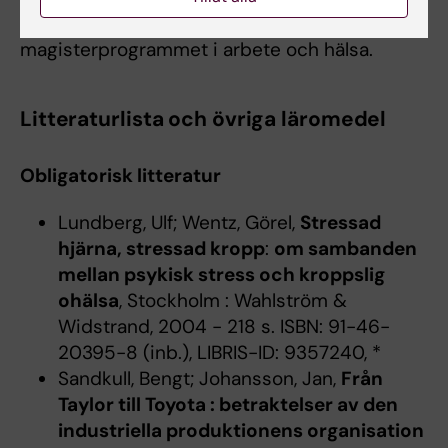
utvärderingsrutiner inom
magisterprogrammet i arbete och hälsa.
Litteraturlista och övriga läromedel
Obligatorisk litteratur
Lundberg, Ulf; Wentz, Görel,
Stressad
hjärna, stressad kropp
:
om sambanden
mellan psykisk stress och kroppslig
ohälsa
, Stockholm : Wahlström &
Widstrand, 2004 - 218 s. ISBN: 91-46-
20395-8 (inb.), LIBRIS-ID: 9357240, *
Sandkull, Bengt; Johansson, Jan,
Från
Taylor till Toyota : betraktelser av den
industriella produktionens organisation