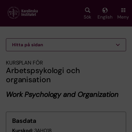
Skip
to
main
Sök
English
Meny
content
Hitta på sidan
KURSPLAN FÖR
Arbetspsykologi och
organisation
Work Psychology and Organization
Basdata
Kurskod:
3AH018