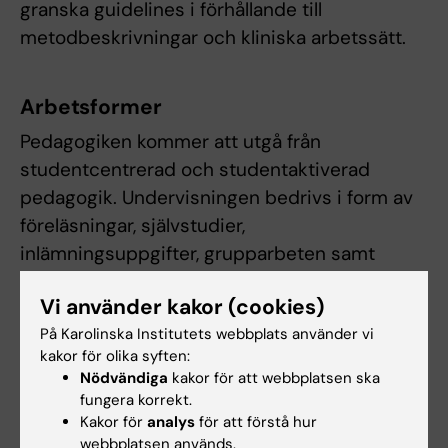
granska guidelines i förhållande till
metodbeskrivningar och kliniska arbetssätt.
Arbetsformer
Pedagogiken kommer att utgå från
studentcentrerad och studentaktiverad
pedagogik. Undervisningen bedrivs i form av
föreläsningar, självstudier,
inlämningsuppgifter, grupparbeten samt
seminarier med kliniska fall.
Vi använder kakor (cookies)
På Karolinska Institutets webbplats använder vi
Examination
kakor för olika syften:
Nödvändiga
kakor för att webbplatsen ska
Studenterna examineras med skriftliga
fungera korrekt.
inlämningsuppgifter som följs upp med
Kakor för
analys
för att förstå hur
muntliga examinationer (U/G/VG) och
webbplatsen används.