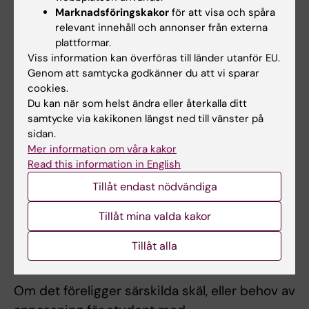
Marknadsföringskakor
för att visa och spåra
muntliga presentationer (U/G).
relevant innehåll och annonser från externa
plattformar.
Student som ej är godkänd efter ordinarie
Viss information kan överföras till länder utanför EU.
examinationstillfälle har rätt att delta vid
Genom att samtycka godkänner du att vi sparar
ytterligare fem examinationstillfällen. Om
cookies.
studenten genomfört sex underkända
Du kan när som helst ändra eller återkalla ditt
samtycke via kakikonen längst ned till vänster på
tentamina/prov ges inte något ytterligare
sidan.
examinationstillfälle. Som examinationstillfälle
Mer information om våra kakor
räknas de gånger studenten deltagit i ett och
Read this information in English
samma prov. Inlämning av blank skrivning
Tillåt endast nödvändiga
räknas som examinationstillfälle.
Tillåt mina valda kakor
Examinationstillfälle till vilket studenten anmält
sig men inte deltagit räknas inte som
Tillåt alla
examinationstillfälle.
Om det föreligger särskilda skäl, eller behov av