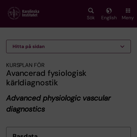
Skip
to
main
Sök
English
Meny
content
Hitta på sidan
KURSPLAN FÖR
Avancerad fysiologisk
kärldiagnostik
Advanced physiologic vascular
diagnostics
Basdata