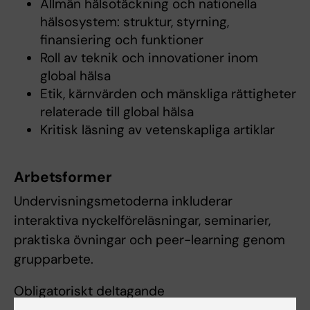
Allmän hälsotäckning och nationella
hälsosystem: struktur, styrning,
finansiering och funktioner
Roll av teknik och innovationer inom
global hälsa
Etik, kärnvärden och mänskliga rättigheter
relaterade till global hälsa
Kritisk läsning av vetenskapliga artiklar
Arbetsformer
Undervisningsmetoderna inkluderar
interaktiva nyckelföreläsningar, seminarier,
praktiska övningar och peer-learning genom
grupparbete.
Obligatoriskt deltagande