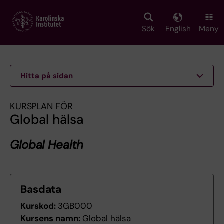
Skip
to
main
Sök
English
Meny
content
Hitta på sidan
KURSPLAN FÖR
Global hälsa
Global Health
Basdata
Kurskod:
3GB000
Kursens namn:
Global hälsa