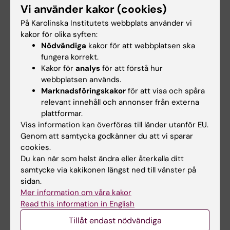
Alla obligatoriska aktiviteter anges i
Vi använder kakor (cookies)
kursplanen. Examinatorn bedömer om och i så
På Karolinska Institutets webbplats använder vi
fall hur frånvaro från obligatoriska
kakor för olika syften:
utbildningsinslag kan tas igen. Innan
Nödvändiga
kakor för att webbplatsen ska
studenten deltagit i de obligatoriska
fungera korrekt.
Kakor för
analys
för att förstå hur
utbildningsinslagen eller tagit igen frånvaro i
webbplatsen används.
enlighet med examinators anvisningar kan
Marknadsföringskakor
för att visa och spåra
inte studieresultaten slutrapporteras.
relevant innehåll och annonser från externa
plattformar.
Frånvaro från ett obligatoriskt
Viss information kan överföras till länder utanför EU.
utbildningsinslag kan innebära att den
Genom att samtycka godkänner du att vi sparar
studerande inte kan ta igen tillfället förrän
cookies.
nästa gång kursen ges.
Du kan när som helst ändra eller återkalla ditt
samtycke via kakikonen längst ned till vänster på
sidan.
Examination
Mer information om våra kakor
Read this information in English
För att få godkänt betyg på kursen Global
Tillåt endast nödvändiga
hälsa (3GB000) måste du klara formativa test