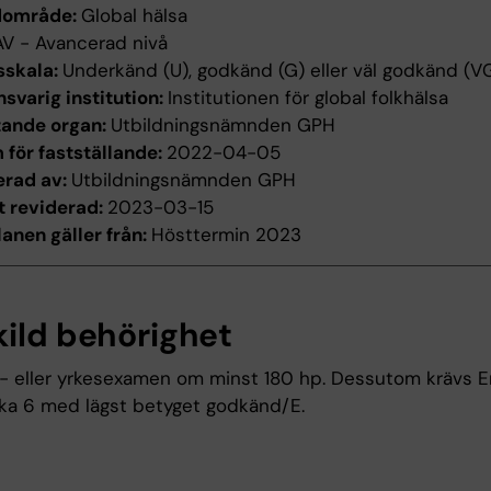
dområde:
Global hälsa
AV - Avancerad nivå
sskala:
Underkänd (U), godkänd (G) eller väl godkänd (V
svarig institution:
Institutionen för global folkhälsa
tande organ:
Utbildningsnämnden GPH
för fastställande:
2022-04-05
erad av:
Utbildningsnämnden GPH
t reviderad:
2023-03-15
anen gäller från:
Hösttermin 2023
kild behörighet
- eller yrkesexamen om minst 180 hp. Dessutom krävs E
ka 6 med lägst betyget godkänd/E.