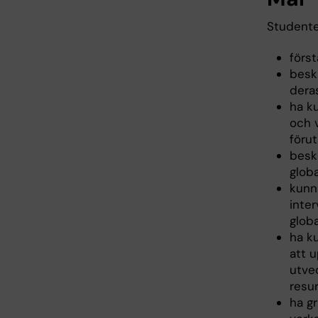
Studente
förs
besk
deras
ha k
och 
förut
besk
globa
kunn
inter
globa
ha k
att 
utvec
resu
ha g