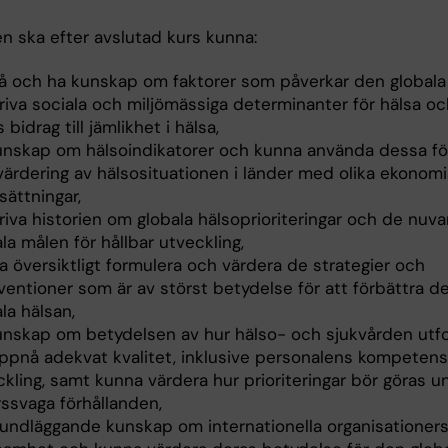
n ska efter avslutad kurs kunna:
tå och ha kunskap om faktorer som påverkar den globala 
riva sociala och miljömässiga determinanter för hälsa oc
 bidrag till jämlikhet i hälsa,
unskap om hälsoindikatorer och kunna använda dessa fö
värdering av hälsosituationen i länder med olika ekonom
sättningar,
riva historien om globala hälsoprioriteringar och de nuv
la målen för hållbar utveckling,
a översiktligt formulera och värdera de strategier och
ventioner som är av störst betydelse för att förbättra d
la hälsan,
unskap om betydelsen av hur hälso- och sjukvården utf
uppnå adekvat kvalitet, inklusive personalens kompeten
kling, samt kunna värdera hur prioriteringar bör göras u
rssvaga förhållanden,
rundläggande kunskap om internationella organisationer