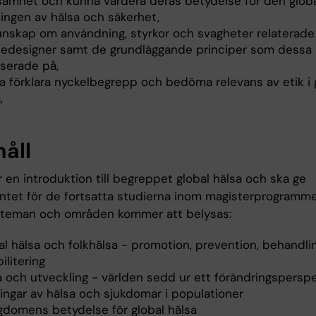
samhet och kunna värdera deras betydelse för den glob
ningen av hälsa och säkerhet,
nskap om användning, styrkor och svagheter relaterade ti
iedesigner samt de grundläggande principer som dessa 
aserade på,
a förklara nyckelbegrepp och bedöma relevans av etik i 
,
håll
 en introduktion till begreppet global hälsa och ska ge
tet för de fortsatta studierna inom magisterprogramme
 teman och områden kommer att belysas:
al hälsa och folkhälsa - promotion, prevention, behandli
ilitering
a och utveckling - världen sedd ur ett förändringsperspe
ingar av hälsa och sjukdomar i populationer
igdomens betydelse för global hälsa