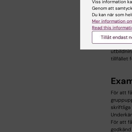
Viss information kan
Obligato
Genom att samtycka
Alla obl
Du kan när som hels
Mer information om
och i så 
Read this informati
Innan stu
igen från
Tillåt endast 
studieres
utbildni
tillfälle
Exam
För att 
gruppuppg
skriftli
Underkän
För att 
godkänd 