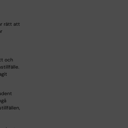
r rätt att
är
tt och
illfälle.
agit
tudent
ngå
llfällen,