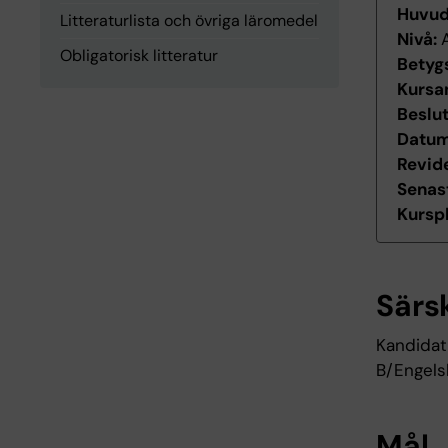
Huvu
Litteraturlista och övriga läromedel
Nivå:
Obligatorisk litteratur
Betyg
Kursan
Beslu
Datum 
Revid
Senas
Kurspl
Särs
Kandidat
B/Engels
Mål