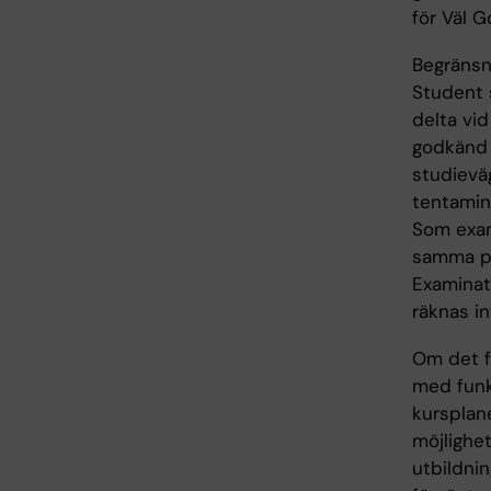
för Väl G
Begränsni
Student s
delta vid
godkänd 
studievä
tentamina
Som exami
samma pro
Examinati
räknas in
Om det fö
med funk
kursplane
möjlighet
utbildni