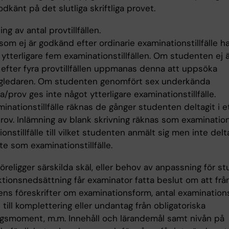
odkänt på det slutliga skriftliga provet.
ng av antal provtillfällen.
om ej är godkänd efter ordinarie examinationstillfälle ha
 ytterligare fem examinationstillfällen. Om studenten ej 
efter fyra provtillfällen uppmanas denna att uppsöka
gledaren. Om studenten genomfört sex underkända
/prov ges inte något ytterligare examinationstillfälle.
nationstillfälle räknas de gånger studenten deltagit i e
v. Inlämning av blank skrivning räknas som examinationst
onstillfälle till vilket studenten anmält sig men inte delt
te som examinationstillfälle.
religger särskilda skäl, eller behov av anpassning för s
tionsnedsättning får examinator fatta beslut om att frå
ns föreskrifter om examinationsform, antal examinationsti
 till komplettering eller undantag från obligatoriska
ngsmoment, m.m. Innehåll och lärandemål samt nivån på