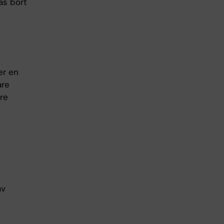
as bort
er en
are
rre
av