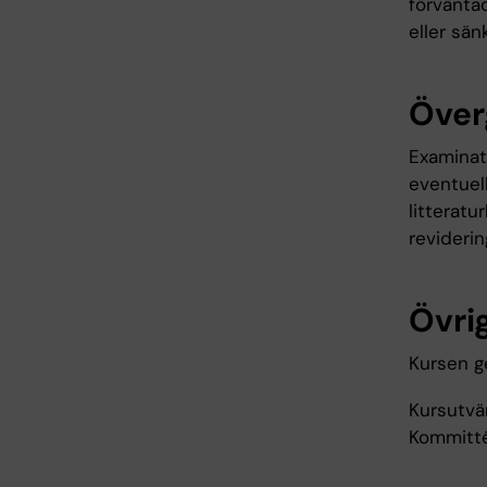
förväntad
eller sän
Över
Examinati
eventuell
litteratu
revidering
Övrig
Kursen g
Kursutvär
Kommitté