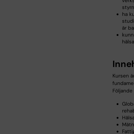
verk
styr
ha ku
stud
är b
kunn
hälsa
Inne
Kursen är
fundamen
Följande
Glob
rehab
Häls
Mätn
Fatt