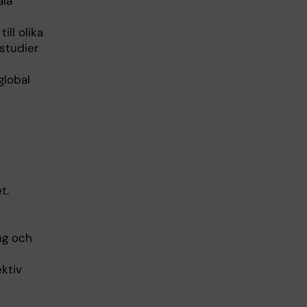
ala
ll olika
studier
global
t.
ng och
ktiv