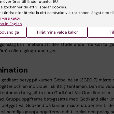
 överföras till länder utanför EU.
riskt deltagande
 godkänner du att vi sparar cookies.
igatoriska aktiviteter anges i kursplanen. Examinatorn b
t ändra eller återkalla ditt samtycke via kakikonen längst ned til
 våra kakor
fall hur frånvaro från obligatoriska utbildningsinslag kan t
on in English
denten deltagit i de obligatoriska utbildningsinslagen ell
varo i enlighet med examinators anvisningar kan inte
nödvändiga
Tillåt mina valda kakor
Ti
ultaten slutrapporteras. Frånvaro från ett obligatoriskt
ngsinslag kan innebära att den studerande inte kan ta ig
t förrän nästa gång kursen ges.
ination
få godkänt betyg på kursen Global hälsa (3GB017) måste 
ifter och en individuell skriftlig tentamen. Den individu
ga tentamen betygsätts som Godkänd, Väl Godkänd eller
d. Gruppuppgifterna betygssätts med Godkänd eller U
få betyget Väl Godkänd på kursen måste studenten tillde
på samtliga gruppuppgifterna och tilldelas den poäng 