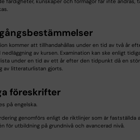
e färdigheter, kunskaper och förmågor får inte ändras, t
kas.
gångsbestämmelser
on kommer att tillhandahållas under en tid av två år eft
 nedläggning av kursen. Examination kan ske enligt tidig
rlista under en tid av ett år efter den tidpunkt då en stö
 av litteraturlistan gjorts.
a föreskrifter
es på engelska.
dering genomförs enligt de riktlinjer som är fastställda 
n för utbildning på grundnivå och avancerad nivå.