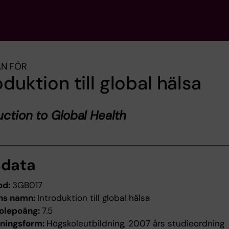
AN FÖR
oduktion till global hälsa
uction to Global Health
sdata
od:
3GB017
ns namn:
Introduktion till global hälsa
olepoäng:
7.5
dningsform:
Högskoleutbildning, 2007 års studieordning