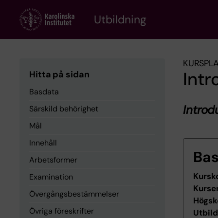
Skip
to
Utbildning
main
content
KURSPL
Intr
Hitta på sidan
Basdata
Introd
Särskild behörighet
Mål
Innehåll
Ba
Arbetsformer
Kursk
Examination
Kurse
Övergångsbestämmelser
Högsk
Övriga föreskrifter
Utbil