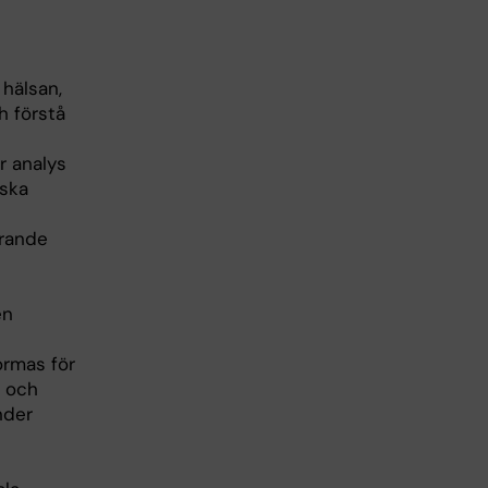
hälsan,
h förstå
r analys
iska
arande
en
ormas för
s och
nder
s