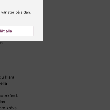
edömer om
l vänster på sidan.
as igen.
er tagit
llåt alla
en
du klara
ella
nderkänd.
las
som krävs