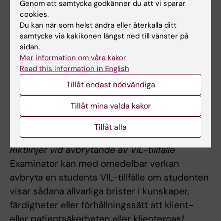
Genom att samtycka godkänner du att vi sparar
utbildningsinslag kan innebära att den
cookies.
studerande inte kan ta igen tillfället förrän
Du kan när som helst ändra eller återkalla ditt
nästa gång kursen ges.
samtycke via kakikonen längst ned till vänster på
sidan.
Begränsning av antalet praktiktillfällen
Mer information om våra kakor
Read this information in English
Antalet gånger en student har rätt att delta i
Tillåt endast nödvändiga
VIL och examineras på densamma är inte
begränsat. Möjligheten att delta är dock
Tillåt mina valda kakor
begränsad och erbjuds endast i mån av plats
vid kommande kurstillfällen.
Tillåt alla
Riktlinjer vid avbrytande av VIL-tillfälle
Examinator kan med omedelbar verkan
avbryta en students VIL-tillfälle om studenten
visar sådana allvarliga brister i kunskaper,
färdigheter eller förhållningssätt att klient-
eller patientsäkerheten eller klienternas/