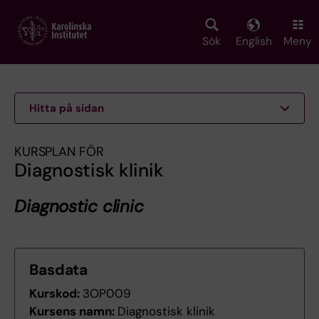
Skip
to
main
Sök
English
Meny
content
Hitta på sidan
KURSPLAN FÖR
Diagnostisk klinik
Diagnostic clinic
Basdata
Kurskod:
3OP009
Kursens namn:
Diagnostisk klinik