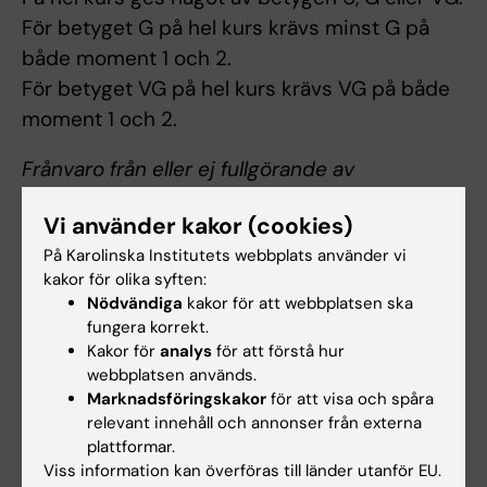
För betyget G på hel kurs krävs minst G på
både moment 1 och 2.
För betyget VG på hel kurs krävs VG på både
moment 1 och 2.
Frånvaro från eller ej fullgörande av
obligatoriska utbildningsinslag
Vi använder kakor (cookies)
Examinator bedömer om och i så fall hur
På Karolinska Institutets webbplats använder vi
frånvaro från eller ej fullgörande av
kakor för olika syften:
obligatoriska utbildningsinslag kan tas igen.
Nödvändiga
kakor för att webbplatsen ska
Innan studenten deltagit i eller fullgjort de
fungera korrekt.
obligatoriska utbildningsinslagen, eller tagit
Kakor för
analys
för att förstå hur
webbplatsen används.
igen frånvaro/ brister i enlighet med
Marknadsföringskakor
för att visa och spåra
examinators anvisningar kan inte
relevant innehåll och annonser från externa
studieresultaten slutrapporteras. Frånvaro
plattformar.
Viss information kan överföras till länder utanför EU.
från eller ej fullgörande av ett obligatoriskt