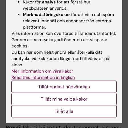
Begränsning av antal prov- eller
Kakor för
analys
för att förstå hur
webbplatsen används.
praktiktillfällen
Marknadsföringskakor
för att visa och spåra
De studenter som ej är godkända efter
relevant innehåll och annonser från externa
ordinarie provtillfälle har rätt att delta vid
plattformar.
Viss information kan överföras till länder utanför EU.
ytterligare fem provtillfällen. Om den
Genom att samtycka godkänner du att vi sparar
studerande ej är godkänd efter fyra
cookies.
provtillfällen rekommenderas denna att gå om
Du kan när som helst ändra eller återkalla ditt
kursen vid nästa ordinarie kurstillfälle, och får
samtycke via kakikonen längst ned till vänster på
sidan.
därefter delta vid ytterligare två provtillfällen.
Mer information om våra kakor
Om studenten genomfört sex underkända
Read this information in English
tentamina/prov ges inte något ytterligare
Tillåt endast nödvändiga
tentamenstillfälle eller någon ny kursplats.
Tillåt mina valda kakor
Som provtillfälle räknas de gånger studenten
deltagit i ett och samma prov. Inlämning av
Tillåt alla
blank skrivning räknas som provtillfälle.
Provtillfälle till vilket studenten anmält sig men