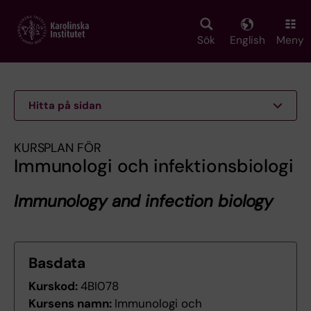
Skip
to
main
Sök
English
Meny
content
Hitta på sidan
KURSPLAN FÖR
Immunologi och infektionsbiologi
Immunology and infection biology
Basdata
Kurskod:
4BI078
Kursens namn:
Immunologi och