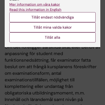
Mer information om våra kakor
Som provtillfälle räknas de gånger studenten
Read this information in English
deltagit i ett och samma prov. Inlämning av
Tillåt endast nödvändiga
blank skrivning räknas som provtillfälle.
Tillåt mina valda kakor
Provtillfälle till vilket studenten anmält sig men
inte deltagit räknas inte som provtillfälle.
Tillåt alla
Om det föreligger särskilda skäl, eller behov av
anpassning för student med
funktionsnedsättning, får examinator fatta
beslut om att frångå kursplanens föreskrifter
om examinationsform, antal
examinationstillfällen, möjlighet till
komplettering eller undantag från
obligatoriska utbildningsmoment, m.m.
Innehåll och lärandemål samt nivån på