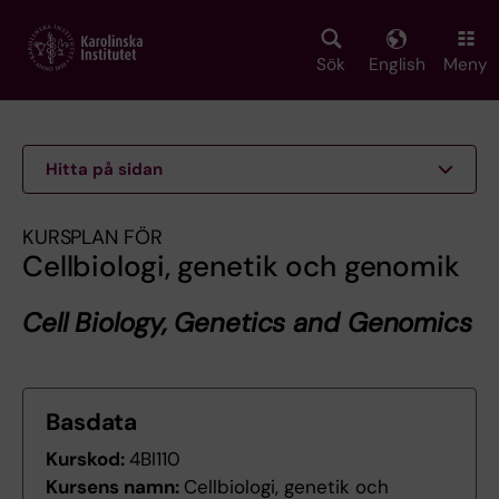
Skip
to
main
Sök
English
Meny
content
Hitta på sidan
KURSPLAN FÖR
Cellbiologi, genetik och genomik
Cell Biology, Genetics and Genomics
Basdata
Kurskod:
4BI110
Kursens namn:
Cellbiologi, genetik och