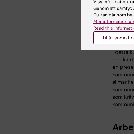
Viss information kan
forsknin
Genom att samtycka
Du kan när som hels
Tillämpa
Mer information om
hp
Read this informati
Tillåt endast 
Betygssk
I detta 
och kont
en presen
kommunik
allmänhet
kommunik
som kräv
kommunik
Arbe