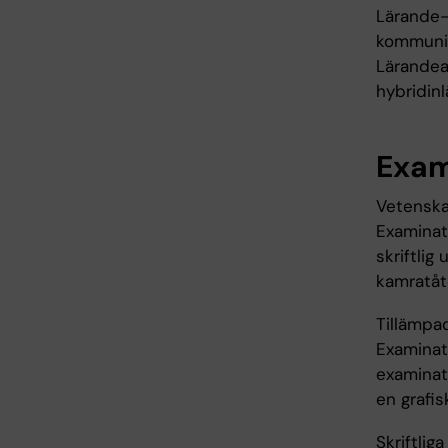
Lärande- 
kommunik
Lärandeak
hybridinl
Exam
Vetenska
Examinati
skriftlig
kamratåt
Tillämpa
Examinati
examinat
en grafi
Skriftlig