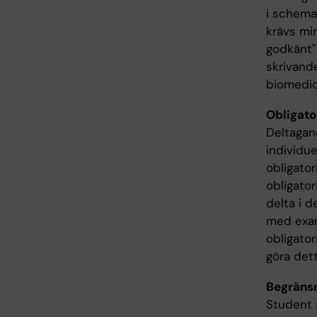
i schemat
krävs mi
godkänt"
skrivand
biomedici
Obligato
Deltagan
individue
obligator
obligato
delta i d
med exami
obligator
göra dett
Begränsni
Student s