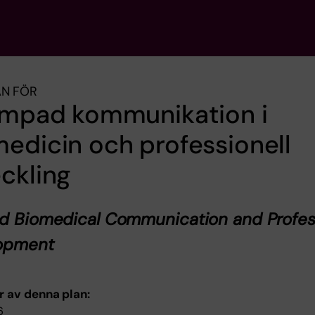
AN FÖR
lämpad kommunikation i
edicin och professionell
ckling
d Biomedical Communication and Profes
opment
r av denna plan:
6