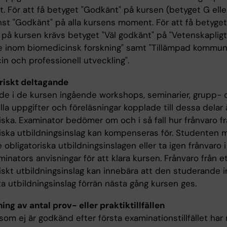
. För att få betyget "Godkänt" på kursen (betyget G elle
nst "Godkänt" på alla kursens moment. För att få betyget
 på kursen krävs betyget "Väl godkänt" på "Vetenskapligt
e inom biomedicinsk forskning" samt "Tillämpad kommuni
n och professionell utveckling".
riskt deltagande
de i de kursen ingående workshops, seminarier, grupp- 
lla uppgifter och föreläsningar kopplade till dessa delar 
iska. Examinator bedömer om och i så fall hur frånvaro f
riska utbildningsinslag kan kompenseras för. Studenten 
e obligatoriska utbildningsinslagen eller ta igen frånvaro i
nators anvisningar för att klara kursen. Frånvaro från e
iskt utbildningsinslag kan innebära att den studerande i
a utbildningsinslag förrän nästa gång kursen ges.
ng av antal prov- eller praktiktillfällen
om ej är godkänd efter första examinationstillfället har r