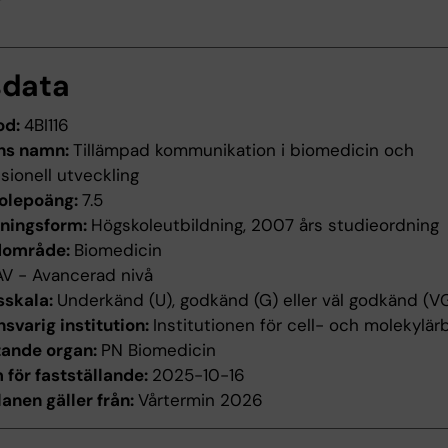
sdata
od:
4BI116
ns namn:
Tillämpad kommunikation i biomedicin och
sionell utveckling
olepoäng:
7.5
dningsform:
Högskoleutbildning, 2007 års studieordning
dområde:
Biomedicin
AV - Avancerad nivå
sskala:
Underkänd (U), godkänd (G) eller väl godkänd (V
svarig institution:
Institutionen för cell- och molekylärb
tande organ:
PN Biomedicin
för fastställande:
2025-10-16
anen gäller från:
Vårtermin 2026