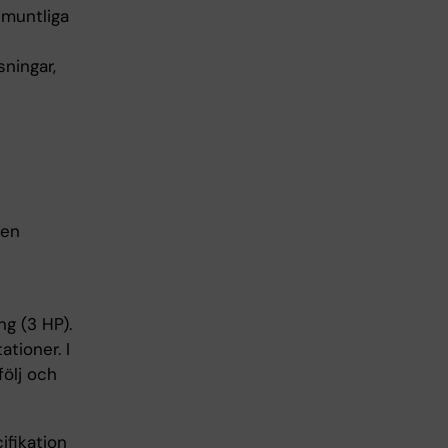
 muntliga
sningar,
 en
g (3 HP).
tioner. I
följ och
ifikation