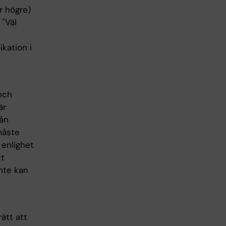
r högre)
 "Väl
kation i
och
är
rån
måste
 enlighet
tt
nte kan
ätt att