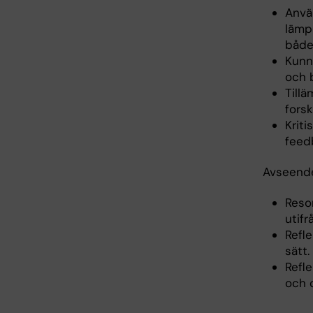
Anvä
lämp
både 
Kunn
och b
Tillä
forsk
Kriti
feed
Avseende
Reso
utifr
Refl
sätt.
Refl
och 