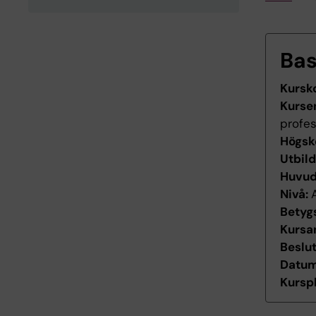
Ba
Kursk
Kurse
profes
Högsk
Utbil
Huvu
Nivå:
Betyg
Kursan
Beslu
Datum 
Kurspl