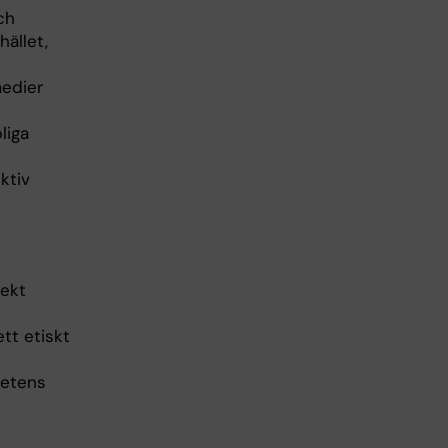
ch
ället,
edier
liga
ktiv
jekt
tt etiskt
petens