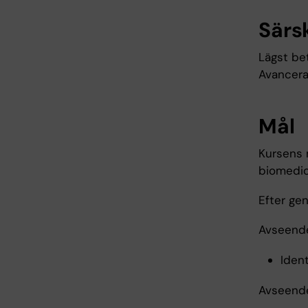
Särs
Lägst be
Avancera
Mål
Kursens 
biomedic
Efter ge
Avseende
Ident
Avseende