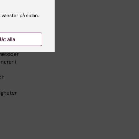
l vänster på sidan.
ling, 3.0
llåt alla
 metoder
nerar i
ch
igheter