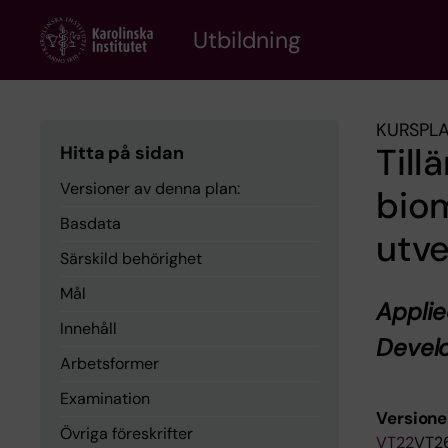
Skip
to
Utbildning
main
content
KURSPL
Til
Hitta på sidan
Versioner av denna plan:
biom
Basdata
utve
Särskild behörighet
Mål
Applie
Innehåll
Devel
Arbetsformer
Examination
Versione
Övriga föreskrifter
VT22
VT2