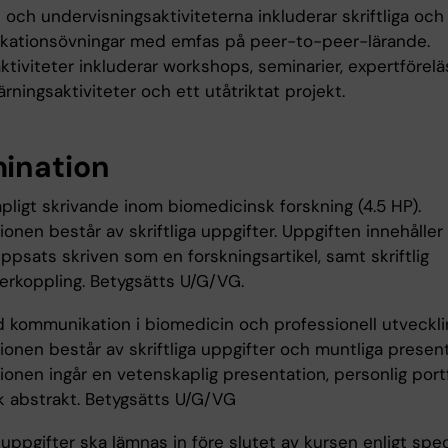
och undervisningsaktiviteterna inkluderar skriftliga och
ationsövningar med emfas på peer-to-peer-lärande.
tiviteter inkluderar workshops, seminarier, expertförelä
ärningsaktiviteter och ett utåtriktat projekt.
ination
pligt skrivande inom biomedicinsk forskning (4.5 HP).
onen består av skriftliga uppgifter. Uppgiften innehåller
 uppsats skriven som en forskningsartikel, samt skriftlig
erkoppling. Betygsätts U/G/VG.
d kommunikation i biomedicin och professionell utvecklin
onen består av skriftliga uppgifter och muntliga presenta
ionen ingår en vetenskaplig presentation, personlig port
sk abstrakt. Betygsätts U/G/VG
a uppgifter ska lämnas in före slutet av kursen enligt spec