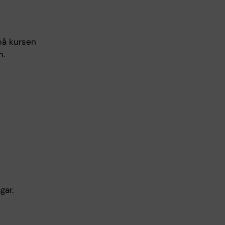
på kursen
n.
gar.