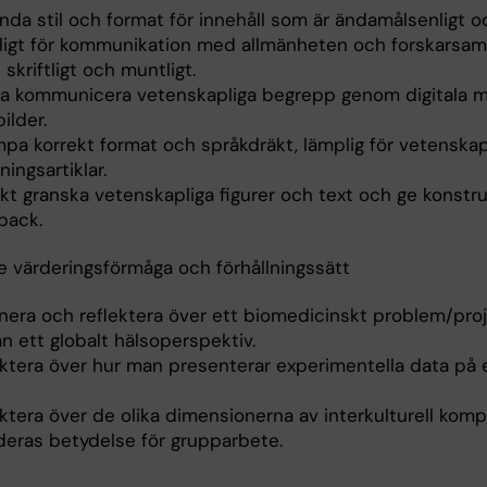
nda stil och format för innehåll som är ändamålsenligt o
ligt för kommunikation med allmänheten och forskarsamh
skriftligt och muntligt.
a kommunicera vetenskapliga begrepp genom digitala m
ilder.
mpa korrekt format och språkdräkt, lämplig för vetenskap
ningsartiklar.
skt granska vetenskapliga figurer och text och ge konstru
back.
 värderingsförmåga och förhållningssätt
nera och reflektera över ett biomedicinskt problem/pro
ån ett globalt hälsoperspektiv.
ektera över hur man presenterar experimentella data på e
ektera över de olika dimensionerna av interkulturell kom
deras betydelse för grupparbete.