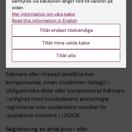
samtycke via kakikonen längst ned till vänster på
modul. Betygsskalan är underkänd/godkänd
sidan.
(U/G). För att bli godkänd på hela kursen krävs
Mer information om våra kakor
betyget godkänd (G) på samtliga moduler.
Read this information in English
Tillåt endast nödvändiga
Obligatoriskt deltagande
Seminarier, grupparbeten och
Tillåt mina valda kakor
demonstrationer är obligatoriska enligt
Tillåt alla
information från respektive modul.
Kursledaren bedömer om och i så fall hur
frånvaro eller missad deadline kan
kompenseras. Innan studenten deltagit i
obligatoriska delar eller kompenserat frånvaro
i enlighet med kursledarens anvisningar
registreras inte studentens resultat för
respektive moment i LADOK.
Begränsning av antal prov- eller