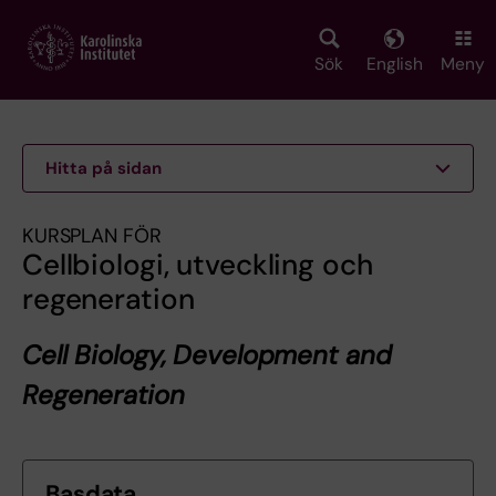
Skip
to
main
Sök
English
Meny
content
Hitta på sidan
KURSPLAN FÖR
Cellbiologi, utveckling och
regeneration
Cell Biology, Development and
Regeneration
Basdata