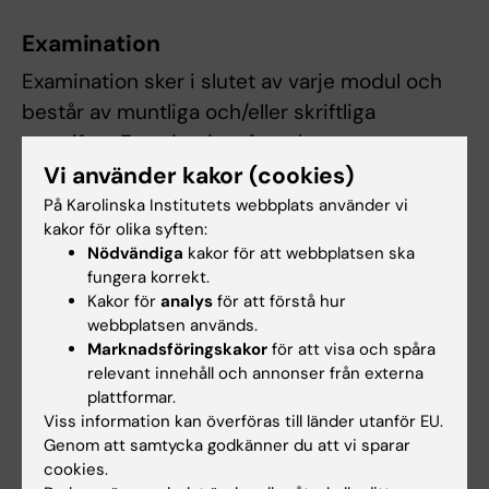
Examination
Examination sker i slutet av varje modul och
består av muntliga och/eller skriftliga
uppgifter. Examinationsform kommer
kommuniceras senast vid starten av varje
Vi använder kakor (cookies)
modul. Betygsskalan är underkänd/godkänd
På Karolinska Institutets webbplats använder vi
kakor för olika syften:
(U/G). För att bli godkänd på hela kursen krävs
Nödvändiga
kakor för att webbplatsen ska
betyget godkänd (G) på samtliga moduler.
fungera korrekt.
Kakor för
analys
för att förstå hur
Obligatoriskt deltagande
webbplatsen används.
Seminarier, grupparbeten och
Marknadsföringskakor
för att visa och spåra
relevant innehåll och annonser från externa
demonstrationer är obligatoriska enligt
plattformar.
information från respektive modul.
Viss information kan överföras till länder utanför EU.
Kursledaren bedömer om och i så fall hur
Genom att samtycka godkänner du att vi sparar
frånvaro eller missad deadline kan
cookies.