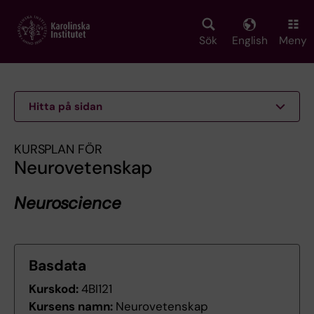
Skip
to
main
Sök
English
Meny
content
Hitta på sidan
KURSPLAN FÖR
Neurovetenskap
Neuroscience
Basdata
Kurskod:
4BI121
Kursens namn:
Neurovetenskap