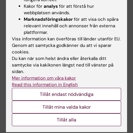
demonstrationer är obligatoriska enligt
Kakor för
analys
för att förstå hur
webbplatsen används.
information från respektive modul.
Marknadsföringskakor
för att visa och spåra
Kursledaren bedömer om och i så fall hur
relevant innehåll och annonser från externa
frånvaro eller missad deadline kan
plattformar.
kompenseras. Innan studenten deltagit i
Viss information kan överföras till länder utanför EU.
Genom att samtycka godkänner du att vi sparar
obligatoriska delar eller kompenserat frånvaro
cookies.
i enlighet med kursledarens anvisningar
Du kan när som helst ändra eller återkalla ditt
registreras inte studentens resultat för
samtycke via kakikonen längst ned till vänster på
sidan.
respektive moment i LADOK.
Mer information om våra kakor
Read this information in English
Begränsning av antal prov- eller
praktiktillfällen: De studenter som ej är
Tillåt endast nödvändiga
godkända efter ordinarie provtillfälle har rätt
Tillåt mina valda kakor
att delta vid ytterligare fem provtillfällen. Om
studenten genomfört sex underkända
Tillåt alla
tentamina/prov ges inte något ytterligare