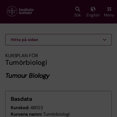
Skip
to
main
Sök
English
Meny
content
Hitta på sidan
KURSPLAN FÖR
Tumörbiologi
Tumour Biology
Basdata
Kurskod:
4BI123
Kursens namn:
Tumörbiologi