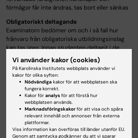
förmågor får inte ändras, tas bort eller sänkas
Obligatoriskt deltagande
Examinatorn bedömer om och i så fall hur
frånvaro från obligatoriska utbildningsinslag
kan tas igen. Innan studenten deltagit i de
obligatoriska utbildningsinslagen eller tagit
Vi använder kakor (cookies)
igen frånvaro i enlighet med examinators
På Karolinska Institutets webbplats använder vi
anvisningar kan inte studieresultaten
kakor för olika syften:
slutrapporteras. Frånvaro från ett obligatoriskt
Nödvändiga
kakor för att webbplatsen ska
fungera korrekt.
utbildningsinslag kan innebära att den
Kakor för
analys
för att förstå hur
studerande inte kan ta igen tillfället förrän
webbplatsen används.
nästa gång kursen ges.
Marknadsföringskakor
för att visa och spåra
relevant innehåll och annonser från externa
Begränsning av antal prov- eller
plattformar.
Viss information kan överföras till länder utanför EU.
praktiktillfällen
Genom att samtycka godkänner du att vi sparar