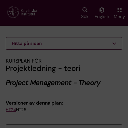
Skip
to
main
Sök
English
Meny
content
Hitta på sidan
KURSPLAN FÖR
Projektledning - teori
Project Management - Theory
Versioner av denna plan:
HT24
HT25