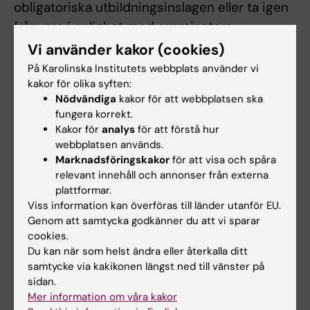
obligatoriska utbildningsinslagen eller ta igen
frånvaro i enlighet med examinators
anvisningar för att klara kursen. Frånvaro från
Vi använder kakor (cookies)
ett obligatoriskt utbildningsinslag kan
På Karolinska Institutets webbplats använder vi
innebära att den studerande inte kan göra
kakor för olika syften:
Nödvändiga
kakor för att webbplatsen ska
detta utbildningsinslag förrän nästa gång
fungera korrekt.
kursen ges.
Kakor för
analys
för att förstå hur
webbplatsen används.
Begränsning av antal prov- eller
Marknadsföringskakor
för att visa och spåra
praktiktillfällen
relevant innehåll och annonser från externa
plattformar.
Student som ej är godkänd efter ordinarie
Viss information kan överföras till länder utanför EU.
examinationstillfälle har rätt att delta vid
Genom att samtycka godkänner du att vi sparar
ytterligare fem examinationstillfällen. Om
cookies.
studenten ej är godkänd efter fyra
Du kan när som helst ändra eller återkalla ditt
samtycke via kakikonen längst ned till vänster på
provtillfällen uppmanas denna att uppsöka
sidan.
studievägledaren. Om studenten genomfört
Mer information om våra kakor