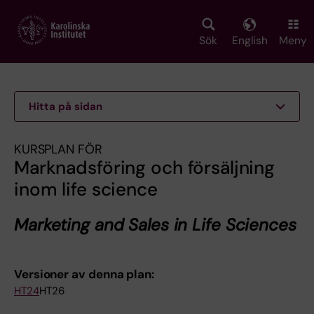
Skip
to
main
Sök
English
Meny
content
Hitta på sidan
KURSPLAN FÖR
Marknadsföring och försäljning
inom life science
Marketing and Sales in Life Sciences
Versioner av denna plan:
HT24
HT26