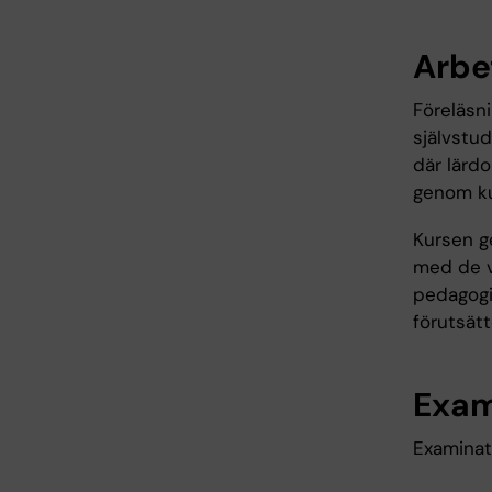
Arbe
Föreläsn
självstud
där lärd
genom kur
Kursen g
med de v
pedagogi
förutsät
Exam
Examinat