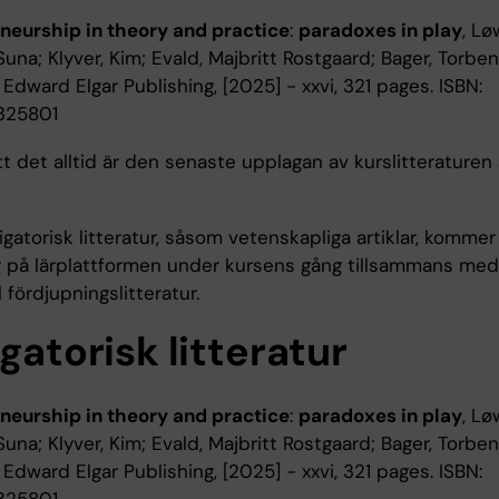
neurship in theory and practice
:
paradoxes in play
, L
Suna; Klyver, Kim; Evald, Majbritt Rostgaard; Bager, Torben
:: Edward Elgar Publishing, [2025] - xxvi, 321 pages. ISBN:
325801
tt det alltid är den senaste upplagan av kurslitterature
igatorisk litteratur, såsom vetenskapliga artiklar, kommer
lig på lärplattformen under kursens gång tillsammans med
 fördjupningslitteratur.
gatorisk litteratur
neurship in theory and practice
:
paradoxes in play
, L
Suna; Klyver, Kim; Evald, Majbritt Rostgaard; Bager, Torben
:: Edward Elgar Publishing, [2025] - xxvi, 321 pages. ISBN: