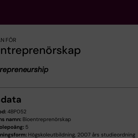
AN FÖR
entreprenörskap
trepreneurship
sdata
od:
4BP052
ns namn:
Bioentreprenörskap
olepoäng:
5
dningsform:
Högskoleutbildning, 2007 års studieordning