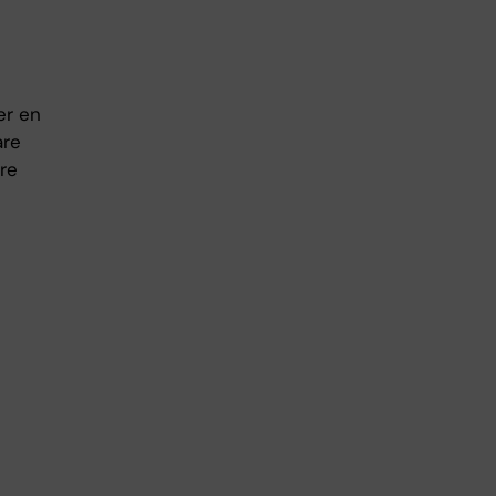
er en
are
rre