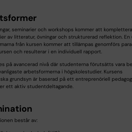
tsformer
ingar, seminarier och workshops kommer att kompletter
ier av litteratur, övningar och strukturerad reflektion. En
omarna från kursen kommer att tillämpas genomförs parall
sen och resulterar i en individuell rapport.
es på avancerad nivå där studenterna förutsätts vara b
anligaste arbetsformerna i högskolestudier. Kursens
ska grundsyn är baserad på ett entreprenöriell pedagog
ter ett aktiv studentdeltagande.
ination
ionen består av: