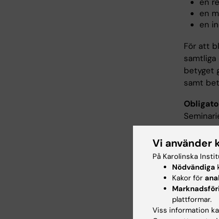
en r
en m
en in
För att 
samtliga
betyget 
samt bety
Obligato
Seminari
Examinato
Vi använder 
utbildni
På Karolinska Insti
obligator
Nödvändiga
k
examinato
Kakor för
ana
utbildni
Marknadsför
utbildnin
plattformar.
Viss information kan