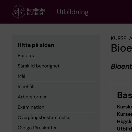
Skip
to
Utbildning
main
content
KURSPL
Bio
Hitta på sidan
Basdata
Bioen
Särskild behörighet
Mål
Innehåll
Ba
Arbetsformer
Kursk
Examination
Kurse
Övergångsbestämmelser
Högsk
Övriga föreskrifter
Utbil