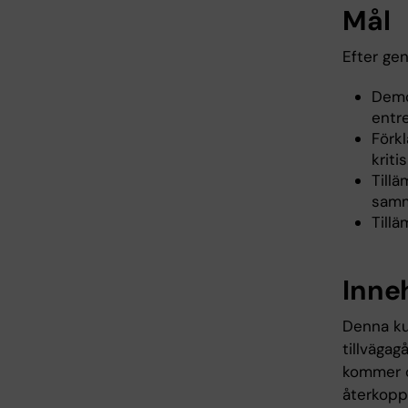
Mål
Efter ge
Demo
entr
Förk
kriti
Tillä
samm
Till
Inne
Denna kur
tillvägag
kommer o
återkopp