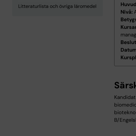
Huvu
Litteraturlista och övriga läromedel
Nivå:
Betyg
Kursan
manag
Beslu
Datum 
Kurspl
Särs
Kandidat
biomedici
biotekno
B/Engels