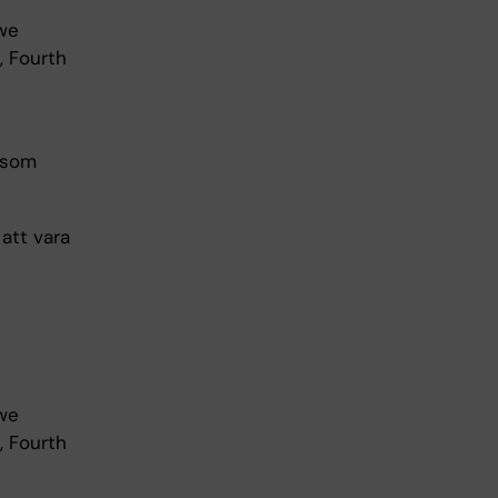
øwe
, Fourth
n som
 att vara
øwe
, Fourth