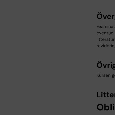
Över
Examinati
eventuell
litteratu
revidering
Övrig
Kursen g
Litte
Obli