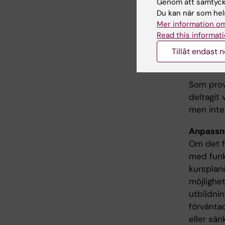
Begränsni
Genom att samtycka
Student s
Du kan när som hels
Mer information om
delta vid
Read this informati
godkänd 
studievä
Tillåt endast 
tentamina
Som provt
deltagit 
men inte 
Anpassn
Om det fö
med funk
kursplane
möjlighet
utbildni
förväntad
eller sän