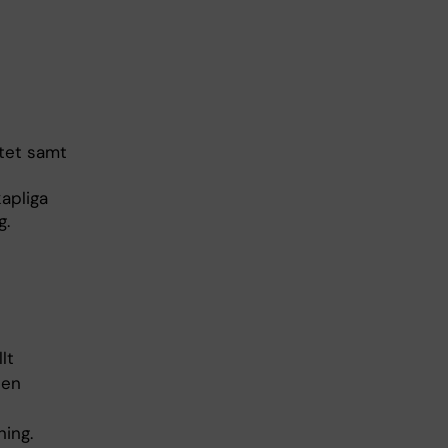
ttet samt
kapliga
g.
lt
sen
ing.