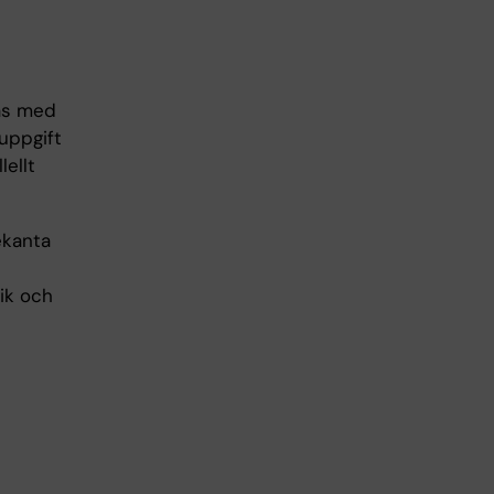
as med
 uppgift
ellt
ekanta
ik och