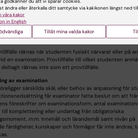
ng av antal provtillfällen.
 godkänner du att vi sparar cookies.
om ej är godkänd efter ordinarie examinationstillfälle ha
t ändra eller återkalla ditt samtycke via kakikonen längst ned til
 våra kakor
 ytterligare fem examinationstillfällen. Om studenten ej 
on in English
efter fyra provtillfällen uppmanas denna att uppsöka
gledaren. Om studenten genomfört sex underkända
nödvändiga
Tillåt mina valda kakor
Ti
/prov ges inte något ytterligare examinationstillfälle.
illfälle räknas när studenten fysiskt närvarat eller på a
vid en examination. Provtillfälle till vilket studenten anmäl
deltagit räknas inte som ett provtillfälle.
ing av examination
religger särskilda skäl, eller behov av anpassning för s
tionsnedsättning får examinator fatta beslut om att frå
ns föreskrifter om examinationsform, antal examinationsti
 till komplettering eller undantag från obligatoriska
ngsmoment, m.m. Innehåll och lärandemål samt nivån på
e färdigheter, kunskaper och förmågor får inte ändras, t
kas.