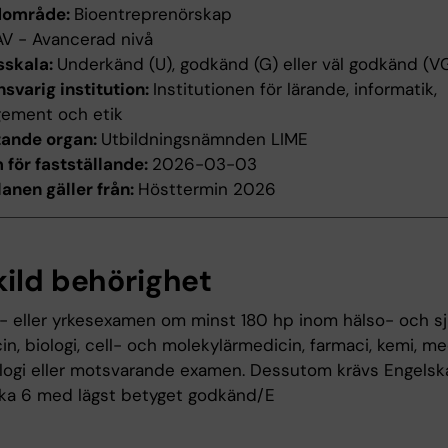
dområde:
Bioentreprenörskap
AV - Avancerad nivå
sskala:
Underkänd (U), godkänd (G) eller väl godkänd (V
svarig institution:
Institutionen för lärande, informatik,
ement och etik
tande organ:
Utbildningsnämnden LIME
för fastställande:
2026-03-03
anen gäller från:
Hösttermin 2026
kild behörighet
- eller yrkesexamen om minst 180 hp inom hälso- och sj
n, biologi, cell- och molekylärmedicin, farmaci, kemi, me
logi eller motsvarande examen. Dessutom krävs Engelsk
ka 6 med lägst betyget godkänd/E