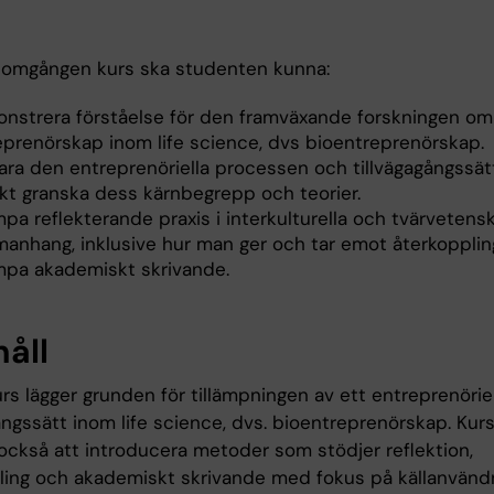
nomgången kurs ska studenten kunna:
nstrera förståelse för den framväxande forskningen om
eprenörskap inom life science, dvs bioentreprenörskap.
lara den entreprenöriella processen och tillvägagångssä
skt granska dess kärnbegrepp och teorier.
mpa reflekterande praxis i interkulturella och tvärvetens
anhang, inklusive hur man ger och tar emot återkopplin
ämpa akademiskt skrivande.
håll
s lägger grunden för tillämpningen av ett entreprenöriel
ångssätt inom life science, dvs. bioentreprenörskap. Kur
ckså att introducera metoder som stödjer reflektion,
ling och akademiskt skrivande med fokus på källanvändn