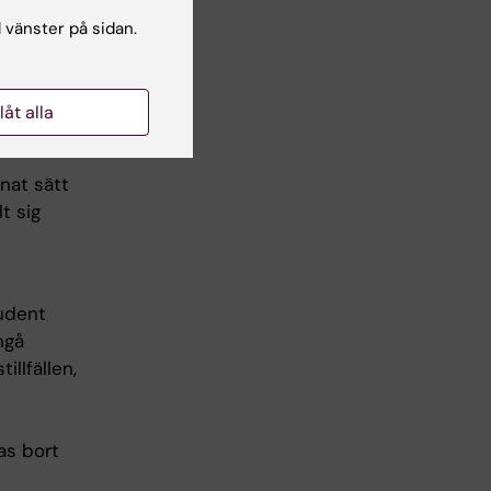
r rätt att
l vänster på sidan.
är
llåt alla
nnat sätt
t sig
tudent
ngå
llfällen,
as bort