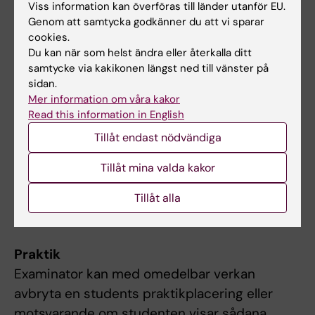
Begränsning av antal examinationer
Viss information kan överföras till länder utanför EU.
Genom att samtycka godkänner du att vi sparar
De studenter som ej är godkända efter
cookies.
ordinarie praktiktillfälle samt projektarbete har
Du kan när som helst ändra eller återkalla ditt
rätt att revidera och lämna in rapporten
samtycke via kakikonen längst ned till vänster på
och/eller muntligt redovisa vid ytterligare fem
sidan.
Mer information om våra kakor
tillfällen. Om studenten genomfört sex
Read this information in English
underkända inlämnade versioner av
Tillåt endast nödvändiga
projektrapporten ges inte något ytterligare
examinationstillfälle eller någon ny kursplats.
Tillåt mina valda kakor
Som inlämning räknas de gånger studenten
Tillåt alla
lämnat in en reviderad version av rapporten
till examinerande lärare.
Praktik
Examinator kan med omedelbar verkan
avbryta en students praktikplacering eller
motsvarande om studenten visar sådana