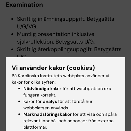
Examination
Skriftlig inlämningsuppgift. Betygsätts
U/G/VG.
Muntlig presentation inklusive
självreflektion. Betygsätts U/G.
Skriftlig återkopplingsuppgift. Betygsätts
U/G.
Vi använder kakor (cookies)
Skriftliga uppgifter ska lämnas in före slutet av
På Karolinska Institutets webbplats använder vi
kursen enligt specifikation i schemat. För att
kakor för olika syften:
få godkänt på kursen (betyget G eller högre)
Nödvändiga
kakor för att webbplatsen ska
krävs minst godkänt på alla kursens moment.
fungera korrekt.
Kakor för
analys
för att förstå hur
För att få väl godkänt på kursen krävs betyget
webbplatsen används.
väl godkänt på den skriftliga
Marknadsföringskakor
för att visa och spåra
inlämningsuppgiften.
relevant innehåll och annonser från externa
plattformar.