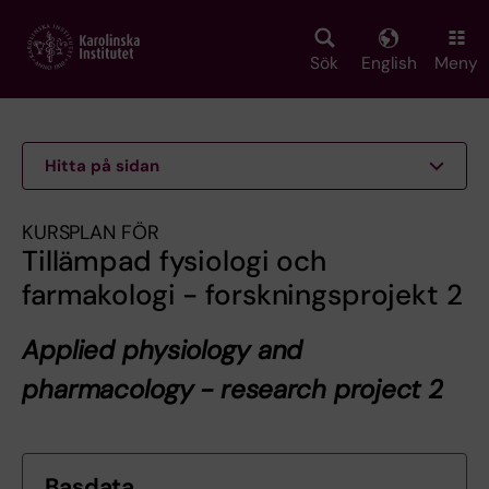
Skip
to
main
Sök
English
Meny
content
Hitta på sidan
KURSPLAN FÖR
Tillämpad fysiologi och
farmakologi - forskningsprojekt 2
Applied physiology and
pharmacology - research project 2
Basdata